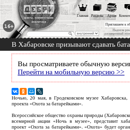
Главная
Разделы
Архив
Коммен
Приглашаем к о
Надоела рек
расширенный пои
В Хабаровске призывают сдавать бата
Вы просматриваете обычную версию
Перейти на мобильную версию >>
Ночью, 20 мая, в Гродековском музее Хабаровска, 
проекта «Охота за батарейками».
Всероссийское общество охраны природы (Хабаровско
всемирной акции «Ночь в музее», представит хаб
проект «Охота за батарейками». «Охота» будет орга