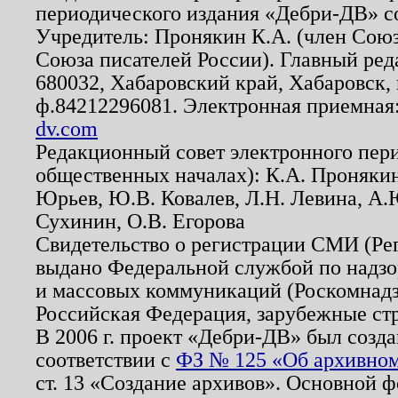
периодического издания «Дебри-ДВ» с
Учредитель: Пронякин К.А. (член Союз
Союза писателей России). Главный ред
680032, Хабаровский край, Хабаровск, п
ф.84212296081. Электронная приемная
dv.com
Редакционный совет электронного пер
общественных началах): К.А. Проняки
Юрьев, Ю.В. Ковалев, Л.Н. Левина, А.
Сухинин, О.В. Егорова
Свидетельство о регистрации СМИ (Р
выдано Федеральной службой по надзо
и массовых коммуникаций (Роскомнадзо
Российская Федерация, зарубежные ст
В 2006 г. проект «Дебри-ДВ» был созда
соответствии с
ФЗ № 125 «Об архивном
ст. 13 «Создание архивов». Основной ф