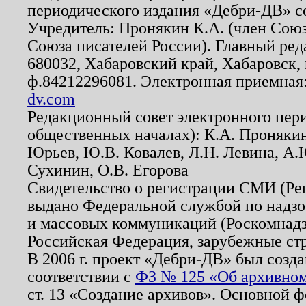
периодического издания «Дебри-ДВ» с
Учредитель: Пронякин К.А. (член Союз
Союза писателей России). Главный ред
680032, Хабаровский край, Хабаровск, п
ф.84212296081. Электронная приемная
dv.com
Редакционный совет электронного пер
общественных началах): К.А. Проняки
Юрьев, Ю.В. Ковалев, Л.Н. Левина, А.
Сухинин, О.В. Егорова
Свидетельство о регистрации СМИ (Р
выдано Федеральной службой по надзо
и массовых коммуникаций (Роскомнадзо
Российская Федерация, зарубежные ст
В 2006 г. проект «Дебри-ДВ» был созда
соответствии с
ФЗ № 125 «Об архивном
ст. 13 «Создание архивов». Основной ф