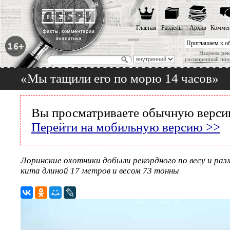
Главная
Разделы
Архив
Коммен
Приглашаем к о
Надоела рек
расширенный пои
«Мы тащили его по морю 14 часов»
Вы просматриваете обычную версию
Перейти на мобильную версию >>
Лоринские охотники добыли рекордного по весу и раз
кита длиной 17 метров и весом 73 тонны