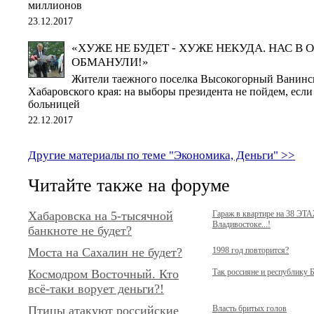
миллионов
23.12.2017
«ХУЖЕ НЕ БУДЕТ - ХУЖЕ НЕКУДА. НАС В 
ОБМАНУЛИ!»
Жители таежного поселка Высокогорный Ванинс
Хабаровского края: на выборы президента не пойдем, если
больницей
22.12.2017
Другие материалы по теме "Экономика, Деньги" >>
Читайте также на форуме
Хабаровска на 5-тысячной
Гараж в квартире на 38 ЭТ
Владивостоке...!
банкноте не будет?
Моста на Сахалин не будет?
1998 год повторится?
Космодром Восточный. Кто
Так россияне и республику 
всё-таки ворует деньги?!
Птицы атакуют российские
Власть бритых голов