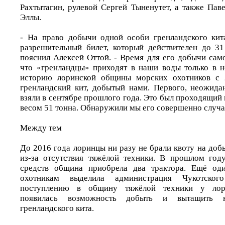
Рахтытагин, рулевой Сергей Тыненутет, а также Пав
Эллы.
- На право добычи одной особи гренландского кит
разрешительный билет, который действителен до 31
пояснил Алексей Оттой. - Время для его добычи сам
что «гренландцы» приходят в наши воды только в н
историю лоринской общины морских охотников с 
гренландский кит, добытый нами. Первого, неожида
взяли в сентябре прошлого года. Это был проходящий 
весом 51 тонна. Обнаружили мы его совершенно случа
Между тем
До 2016 года лоринцы ни разу не брали квоту на доб
из-за отсутствия тяжёлой техники. В прошлом год
средств община приобрела два трактора. Ещё од
охотникам выделила администрация Чукотског
поступлению в общину тяжёлой техники у лор
появилась возможность добыть и вытащить 
гренландского кита.