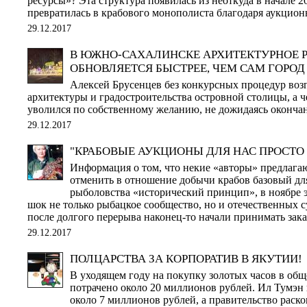
ресурсы»? Эта структура появилась из неоткуда в начале 2
превратилась в крабового монополиста благодаря аукцио
29.12.2017
В ЮЖНО-САХАЛИНСКЕ АРХИТЕКТУРНОЕ 
ОБНОВЛЯЕТСЯ БЫСТРЕЕ, ЧЕМ САМ ГОРОД
Алексей Брусенцев без конкурсных процедур воз
архитектуры и градостроительства островной столицы, а ч
уволился по собственному желанию, не дожидаясь окончан
29.12.2017
"КРАБОВЫЕ АУКЦИОНЫ ДЛЯ НАС ПРОСТО
Информация о том, что некие «авторы» предлага
отменить в отношение добычи крабов базовый дл
рыболовства «исторический принцип», в ноябре э
шок не только рыбацкое сообщество, но и отечественных с
после долгого перерыва наконец-то начали принимать зак
29.12.2017
ПОЛЦАРСТВА ЗА КОРПОРАТИВ В ЯКУТИИ!
В уходящем году на покупку золотых часов в об
потрачено около 20 миллионов рублей. Ил Тумэн 
около 7 миллионов рублей, а правительство раск