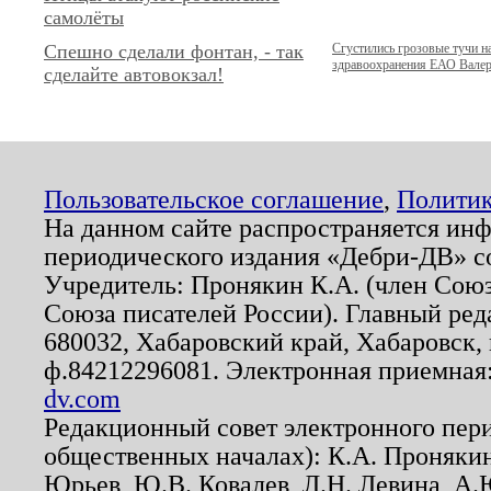
самолёты
Спешно сделали фонтан, - так
Сгустились грозовые тучи н
здравоохранения ЕАО Вале
сделайте автовокзал!
Пользовательское соглашение
,
Политик
На данном сайте распространяется ин
периодического издания «Дебри-ДВ» с
Учредитель: Пронякин К.А. (член Союз
Союза писателей России). Главный ред
680032, Хабаровский край, Хабаровск, п
ф.84212296081. Электронная приемная
dv.com
Редакционный совет электронного пер
общественных началах): К.А. Проняки
Юрьев, Ю.В. Ковалев, Л.Н. Левина, А.