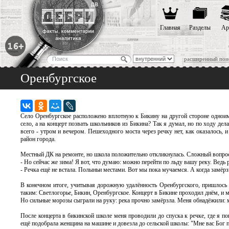
Главная
Разделы
Ар
расширенный пои
Оренбургское
Село Оренбургское расположено вплотную к Бикину на другой стороне одноимё
село, а на концерт позвать школьников из Бикина? Так я думал, но по ходу дел
всего - утром и вечером. Пешеходного моста через речку нет, как оказалось,
район города.
Местный ДК на ремонте, но школа положительно откликнулась. Сложный вопрос
- Но сейчас же зима! Я вот, что думаю: можно перейти по льду вашу реку. Ведь 
- Речка ещё не встала. Полыньи местами. Вот мы пока мучаемся. А когда замёрзн
В конечном итоге, учитывая дорожную удалённость Оренбургского, пришлось е
таким: Светлогорье, Бикин, Оренбургское. Концерт в Бикине проходил днём, и м
Но сильные морозы сыграли на руку: река прочно замёрзла. Меня обнадёжили: м
После концерта в бикинской школе меня проводили до спуска к речке, где я 
ещё подобрала женщина на машине и довезла до сельской школы: "Мне вас Бог по