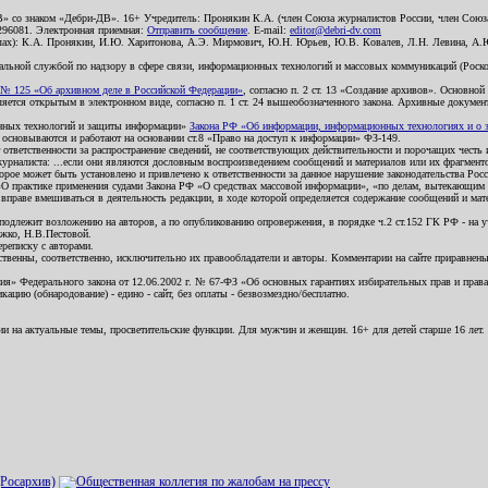
В» со знаком «Дебри-ДВ». 16+ Учредитель: Пронякин К.А. (член Союза журналистов России, член Союза
2296081. Электронная приемная:
Отправить сообщение
. E-mail:
editor@debri-dv.com
алах): К.А. Пронякин, И.Ю. Харитонова, А.Э. Мирмович, Ю.Н. Юрьев, Ю.В. Ковалев, Л.Н. Левина, А.
льной службой по надзору в сфере связи, информационных технологий и массовых коммуникаций (Роском
№ 125 «Об архивном деле в Российской Федерации»
, согласно п. 2 ст. 13 «Создание архивов». Основно
ется открытым в электронном виде, согласно п. 1 ст. 24 вышеобозначенного закона. Архивные документы 
ионных технологий и защиты информации»
Закона РФ «Об информации, информационных технологиях и о за
я основываются и работают на основании ст.8 «Право на доступ к информации» ФЗ-149.
 ответственности за распространение сведений, не соответствующих действительности и порочащих чест
урналиста: ...если они являются дословным воспроизведением сообщений и материалов или их фрагмент
орое может быть установлено и привлечено к ответственности за данное нарушение законодательства Рос
«О практике применения судами Закона РФ «О средствах массовой информации», «по делам, вытекающим 
вправе вмешиваться в деятельность редакции, в ходе которой определяется содержание сообщений и мат
одлежит возложению на авторов, а по опубликованию опровержения, в порядке ч.2 ст.152 ГК РФ - на уч
ожко, Н.В.Пестовой.
ереписку с авторами.
тственны, соответственно, исключительно их правообладатели и авторы. Комментарии на сайте приравне
я» Федерального закона от 12.06.2002 г. № 67-ФЗ «Об основных гарантиях избирательных прав и права н
ацию (обнародование) - едино - сайт, без оплаты - безвозмездно/бесплатно.
ии на актуальные темы, просветительские функции. Для мужчин и женщин. 16+ для детей старше 16 лет.