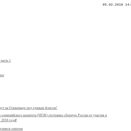
05.02.2018 14
часть 1
ное
дут на Олимпиаде под единым флагом!
олимпийского комитета (МОК) отстранил сборную России от участия в
2018 года❗️
делимся опытом