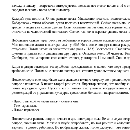
Захожу в школу - встречают, интересуются, показывают место ночлега. И с э
городом и селом - всего один километр.
Каждый день новизна. Очень разные места. Множество нюансов, всевозможных
Хабаровска - таким образом делал прогнозы выступлений. Сейчас понимаю, чт
трассы, и люди уже совсем другие. Есть поселения на равнине, есть горные, ест
отпечаток на человеческий менталитет. Самое главное: я перестал делить места 
Небольшое сельцо через речку от небольшого города охотно согласилось прово
Мне поставили лимит в полтора часа - учёба! Но в итоге концерт вышел рекор
отпускали. Потом играл из отечественного рока - НАУ, Воскресенье. Стал игр
шуметь и призывали к дисциплине друг друга. Осталось около 30 человек. Бы
Сообщили, что на окраине села живёт человек, у которого 11 сыновей. Свои и 
Когда в двери заглянула возмущённая преподаватель, я понял, что пора прек
требовали ещё. Потом мне сказали, почему они с таким удовольствием слушали к
После концерта мне надо было ехать дальше в южную сторону, но я решил перен
вопрос с ночлегом. В школе второй раз нельзя. Директор сказала, что вообще ей
почти подсудное дело. Пускать кого попало выступать в государственное 
рекомендаций от управления культуры, грозит всем большими неприятностями.
- Просто вы ещё не нарывались, - сказала мне.
- Уже нарывался.
- Плохо нарывался.
Посоветовала решить вопрос ночлега в администрации села. Бегал в админист
вопрос, звонили главе. Можно в клубе попробовать, но там ремонт и холодин
вариант - в доме с рабочими. Но их бригадир сказал, что не уживутся - это гоп