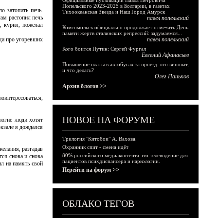
Официальные публикации Павла Петровича
Попельского 2023-2025 в Болгарии, в газетах
о затопить печь.
Тихоокеанская Звезда и Наш Город Амурск
сам растопил печь
павел попельский
, курил, пожелал
Комсомольск официально продолжает отмечать День
памяти жертв сталинских репрессий: задумаемся...
ещи про угоревших
павел попельский
Кого боится Путин: Сергей Фургал
Евгений Афанасьев
Повышение платы в автобусах за проезд: кто виноват,
и что делать?
Олег Паньков
Архив блогов >>
поинтересоваться,
НОВОЕ НА ФОРУМЕ
ногие люди хотят
окзале я дождался
Трилогия "Китобои" А. Вахова.
Охранник спит - смена идёт
желания, разгадав
80% российского медиаконтента это телевидение для
тся снова и снова
пациентов психдиспансера и наркологии.
л на память свой
Перейти на форум >>
ОБЛАКО ТЕГОВ