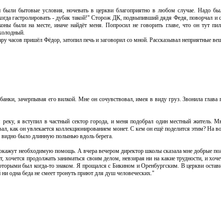
и были бытовые условия, ночевать в церкви благоприятно в любом случае. Надо был
когда гастролировать - дубак такой!" Сторож ДК, подвыпивший дядя Федя, поворчал и 
оны были на месте, иначе найдёт меня. Попросил не говорить главе, что он тут пил
 холодный.
пару часов пришёл Фёдор, затопил печь и заговорил со мной. Рассказывал неприятные в
банки, зачерпывая его вилкой. Мне он сочувствовал, имея в виду груз. Звонила глава 
 реку, я вступил в частный сектор города, и меня подобрал один местный житель. М
ал, как он увлекается коллекционированием монет. С кем он ещё поделится этим? На в
, видно было длинную полынью вдоль берега.
да окажут необходимую помощь. А вчера вечером директор школы сказала мне добрые по
, хочется продолжать заниматься своим делом, невзирая ни на какие трудности, и хоче
оторыми был когда-то знаком. Я прощался с Бикином и Оренбургским. В церкви остави
 ни одна беда не смеет тронуть приют для душ человеческих."