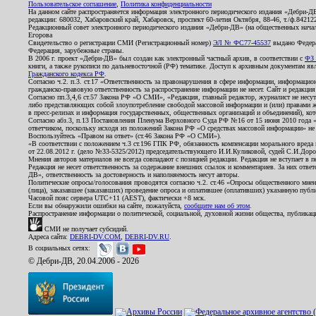
Пользовательское соглашение
,
Политика конфиденциальности
На данном сайте распространяется информация электронного периодического издания «Дебри-Д
редакции: 680032, Хабаровский край, Хабаровск, проспект 60-летия Октября, 88-46, т./ф.8421
Редакционный совет электронного периодического издания «Дебри-ДВ» (на общественных нач
Егорова
Свидетельство о регистрации СМИ (Регистрационный номер)
ЭЛ № ФС77-45537
выдано Федера
Федерация, зарубежные страны.
В 2006 г. проект «Дебри-ДВ» был создан как электронный частный архив, в соответствии с
ФЗ 
книги, а также рукописи по дальневосточной (РФ) тематике. Доступ к архивным документам явля
Гражданского кодекса РФ
.
Согласно ч.2. п.3. ст.17 «Ответственность за правонарушения в сфере информации, информац
гражданско-правовую ответственность за распространение информации не несет. Сайт и редакци
Согласно пп.3,4,6 ст.57 Закона РФ «О СМИ», «Редакция, главный редактор, журналист не несут
либо представляющих собой злоупотребление свободой массовой информации и (или) правами ж
в пресс-релизах и информация государственных, общественных организаций и объединений), кот
Согласно абз.3, п.13 Постановления Пленума Верховного Суда РФ №16 от 15 июня 2010 года 
ответчиком, поскольку исходя из положений Закона РФ «О средствах массовой информации» не 
Воспользуйтесь «Правом на ответ» (ст.46 Закона РФ «О СМИ»).
«В соответствии с положением ч.3 ст.196 ГПК РФ, обязанность компенсации морального вреда п
от 22.08.2012 г. (дело №33-5325/2012) председательствующего И.И.Куликовой, судей С.И.Дор
Мнения авторов материалов не всегда совпадают с позицией редакции. Редакция не вступает в п
Редакция не несет ответственность за содержание внешних ссылок и комментариев. За них отве
ДВ», ответственность за достоверность и наполняемость несут авторы.
Политические опросы/голосования проводятся согласно ч.2. ст.46 «Опросы общественного мнени
(лица), заказавшее (заказавших) проведение опроса и оплатившее (оплативших) указанную публик
Часовой пояс сервера UTC+11 (AEST), фактически +8 мск.
Если вы обнаружили ошибки на сайте, пожалуйста,
сообщите нам об этом
.
Распространение информации о политической, социальной, духовной жизни общества, публикац
СМИ не получает субсидий.
Адреса сайта:
DEBRI-DV.COM
,
DEBRI-DV.RU
.
В социальных сетях:
© Дебри-ДВ, 20.04.2006 - 2026