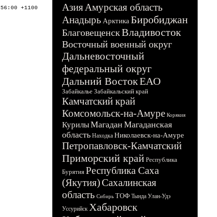
Азия
Амурская область
:56:00 +1100
Биробиджан
Анадырь
Арктика
Владивосток
Благовещенск
Восточный военный округ
Дальневосточный
федеральный округ
Дальний Восток
ЕАО
Забайкалье
Забайкальский край
Камчатский край
Комсомольск-на-Амуре
Корякия
Магадан
Магаданская
Курилы
область
Николаевск-на-Амуре
Находка
Петропавловск-Камчатский
Приморский край
Республика
Республика Саха
Бурятия
(Якутия)
Сахалинская
область
ТОФ
Тында
Улан-Удэ
Сибирь
Хабаровск
Уссурийск