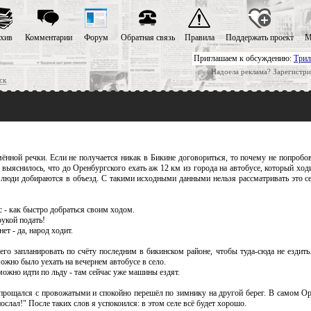
хив
Комментарии
Форум
Обратная связь
Правила
Поддержать проект
М
Приглашаем к обсуждению:
Трил
Надоела реклама? Зарегистри
ск
нной речки. Если не получается никак в Бикине договориться, то почему не попробо
а выяснилось, что до Оренбургского ехать аж 12 км из города на автобусе, который ходи
 и люди добираются в объезд. С такими исходными данными нельзя рассматривать это с
 - как быстро добраться своим ходом.
рукой подать!
ет - да, народ ходит.
го запланировать по счёту последним в бикинском районе, чтобы туда-сюда не ездит
ожно было уехать на вечернем автобусе в село.
ожно идти по льду - там сейчас уже машины ездят.
попрощался с провожатыми и спокойно перешёл по зимнику на другой берег. В самом О
слал!" После таких слов я успокоился: в этом селе всё будет хорошо.