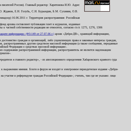
 писателей России). Главный редактор: Харитонова И.Ю. Адрес
Ю. Жданов, Е.Н. Голубь, С.Н. Бурындин, Б.М. Сухинин, О.В.
надзор) 16.06.2011 г. Территория распространения: Российская
й фонд архива составляют публикации газет и журналов, изданные
к частной собственности редакции не относятся, согласно ст.ст. 1275, 1276, 1306
щите информации» (ФЗ-149 от 27.07.06 г.)
архив «Дебри-ДВ», хранящий информацию,
ь и достоинство граждан и организаций, либо ущемляющих права и законные интересы граждан,
ов, распространенных другим средством массовой информации (а также сообщения, переданные
сийской Федерации о средствах массовой информации».
из содержания распространенной информации, распространитель не является надлежащим
ериалов».
редителя и главного редактор», - из апелляционного определения Хабаровского краевого суда
ны к выражению мнения. Блоги и форум не входят в электронное периодическое издание «Дебри-
а участие в референдуме граждан Российской Федерации»; считать, там где не указано: лицо