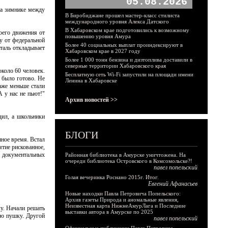
05.08.2026
на зимнике между
В Биробиджане прошел мастер-класс стилиста
международного уровня Алекса Датского
В Хабаровском крае подготовились к возможному
оего движения от
повышению уровня Амура
у от федеральной
Более 40 социальных выплат проиндексируют в
еталь откладывает
Хабаровском крае в 2027 году
Более 1 000 тонн бензина и дизтоплива доставили в
северные территории Хабаровского края
около 60 человек.
Бесплатную сеть Wi-Fi запустили на площади имени
я было готово. Не
Ленина в Хабаровске
даже меньше стали
 у нас не пьют!"
Архив новостей >>
дил, а школьники
БЛОГИ
нное время. Встал
ятие рискованное,
х документальных
Районная библиотека в Амурске уничтожена. На
очереди библиотека Островского в Комсомольске?!
павел попельский
Голая вечеринка Роснано 2015г. Итог.
Евгений Афанасьев
Новые находки Павла Петровича Попельского:
Архив газеты Природа и аномальные явления,
Неизвестная карта НижнеАмурЛага и Последние
у. Начали решать
выставки автора в Амурске по 2025
ую пушку. Другой
павел попельский