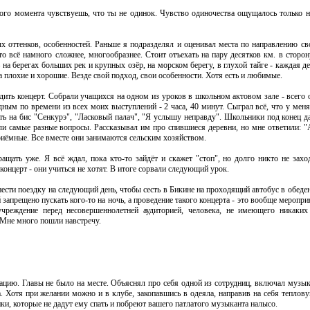
того момента чувствуешь, что ты не одинок. Чувство одиночества ощущалось только 
 оттенков, особенностей. Раньше я подразделял и оценивал места по направлению св
о всё намного сложнее, многообразнее. Стоит отъехать на пару десятков км. в сторон
ь на берегах больших рек и крупных озёр, на морском берегу, в глухой тайге - каждая д
на плохие и хорошие. Везде свой подход, свои особенности. Хотя есть и любимые.
дить концерт. Собрали учащихся на одном из уроков в школьном актовом зале - всего 
дным по времени из всех моих выступлений - 2 часа, 40 минут. Сыграл всё, что у мен
ать на бис "Сенкурэ", "Ласковый палач", "Я услышу неправду". Школьники под конец 
ли самые разные вопросы. Рассказывал им про спившиеся деревни, но мне ответили: "А
приёмные. Все вместе они занимаются сельским хозяйством.
ращать уже. Я всё ждал, пока кто-то зайдёт и скажет "стоп", но долго никто не захо
онцерт - они учиться не хотят. В итоге сорвали следующий урок.
ести поездку на следующий день, чтобы сесть в Бикине на проходящий автобус в обеде
 запрещено пускать кого-то на ночь, а проведение такого концерта - это вообще меропри
учреждение перед несовершеннолетней аудиторией, человека, не имеющего никаки
 Мне много пошли навстречу.
рацию. Главы не было на месте. Объяснял про себя одной из сотрудниц, включал музык
а. Хотя при желании можно и в клубе, закопавшись в одеяла, направив на себя теплов
ники, которые не дадут ему спать и побреют вашего патлатого музыканта налысо.