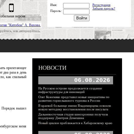
Имя:
Регистрация
Забыли пароль?
Пароль:
обильная версия
огия "Китобои" А. Вахова.
руйтесь, или авторизуйтесь.
НОВОСТИ
вать прилегающее
т два раза в день
ело, как спальный
06.08.2026
На Русском острове продолжается создание
инфраструктуры для инноваций
Олег Кожемяко представил новые инициативы по
развитию горнолыжного туризма в России
В краевой больнице имени Владимирцева освоили
ь. Порядок вышел
новую методику восстановления после инсульта
Дальневосточная студия кинохроники получила
поддержку Дмитрия Демешина
Новый циклон приближается к Хабаровскому краю
ренбургском меня