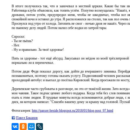
В итоге получилось так, что я заночевал в местной церкви. Какие бы там н
Работница клуба объясняла, как топить углём. Попутно возмущалась: "Нашёл, 
дровами, потом углём, предупредил меня, чтобы не шкодничал, чтобы все ик
спокойной ночи и оставил до утра. Я расположился на столах, так как пол очень
Проснулся под утро от холода. Затопить не смог - ночью дров не нашёл. Через 
по пьяному делу людей. Потом налил себе водки из хитрой тары.
Спросил:
- Ты не пьёшь?
- Нет.
- Ну и правильно. За твоё здоровье!
Пить за здоровье - тот ещё абсурд. Закусывал он мёдом из моей трёхлитровой 
нормально ли я переночевал.
Потом дядя Федя показал дорогу, как дойти до вчерашнего зимника. Перейдя
познакомиться, поэтому готовы оказать услугу. Подвозивший человек рассказыв
проходящий автобус и выехал до посёлка Кировский. Когда проезжали по мосту
Деревенские часто грубоваты в разговоре, но это от тяжёлой жизни. Зато всег
мои чаяния. Такое подчас ценнее любого подарка. Когда тебя без слов понимают
ехать к этим людям. В трудные минуты всегда вспоминаются добрые люди, с к
диск, на котором написал: "Спасибо вашему дому за крышу над головой. Пускай
Фотогалерея:
http://passer-beside.blogspot.ru/2018/01/blog-post_97.html
Павел Баканов