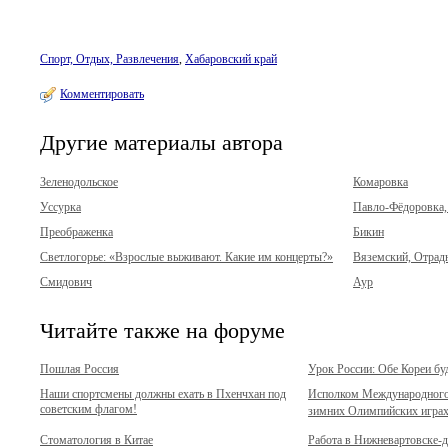
Спорт, Отдых, Развлечения
,
Хабаровский край
Комментировать
Другие материалы автора
Зеленодольское
Комаровка
Уссурка
Павло-Фёдоровка, 
Преображенка
Бикин
Светлогорье: «Взрослые выживают. Какие им концерты?»
Вяземский, Отрад
Смидович
Аур
Читайте также на форуме
Пошлая Россия
Урок России: Обе Кореи бу
Наши спортсмены должны ехать в Пхенчхан под
Исполком Международного 
советским флагом!
зимних Олимпийских играх 
Стоматология в Китае
Работа в Нижневартовске-