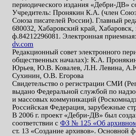
периодического издания «Дебри-ДВ» с
Учредитель: Пронякин К.А. (член Союз
Союза писателей России). Главный ред
680032, Хабаровский край, Хабаровск, п
ф.84212296081. Электронная приемная
dv.com
Редакционный совет электронного пер
общественных началах): К.А. Проняки
Юрьев, Ю.В. Ковалев, Л.Н. Левина, А.
Сухинин, О.В. Егорова
Свидетельство о регистрации СМИ (Р
выдано Федеральной службой по надзо
и массовых коммуникаций (Роскомнадзо
Российская Федерация, зарубежные ст
В 2006 г. проект «Дебри-ДВ» был созда
соответствии с
ФЗ № 125 «Об архивном
ст. 13 «Создание архивов». Основной ф