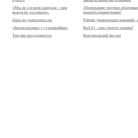
«Мы не сделали скандала – нам
«Провокация» местных яблочников 
вождя не доставало».
краевой администрации?
Царь по доверенности.
Рейтинг управляющих компаний - 
«Броня крепка» у «управляйки»
КнААЗ - зона строгого режима?
Тяп-ляп продолжается
Комсомольский тяп-ляп