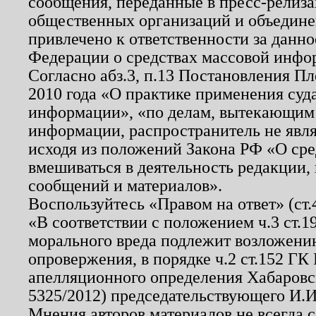
сообщения, переданные в пресс-релиза
общественных организаций и объединен
привлечено к ответственности за данн
Федерации о средствах массовой инфо
Согласно абз.3, п.13 Постановления П
2010 года «О практике применения суд
информации», «по делам, вытекающим
информации, распространитель не явл
исходя из положений Закона РФ «О ср
вмешиваться в деятельность редакции, 
сообщений и материалов».
Воспользуйтесь «Правом на ответ» (ст
«В соответствии с положением ч.3 ст.
морального вреда подлежит возложению
опровержения, в порядке ч.2 ст.152 ГК 
апелляционного определения Хабаровско
5325/2012) председательствующего И.И
Мнения авторов материалов не всегда 