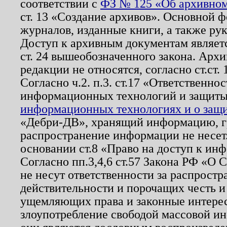
соответствии с
ФЗ № 125 «Об архивном
ст. 13 «Создание архивов». Основной ф
журналов, изданные книги, а также ру
Доступ к архивным документам являетс
ст. 24 вышеобозначенного закона. Арх
редакции не относятся, согласно ст.ст. 
Согласно ч.2. п.3. ст.17 «Ответственн
информационных технологий и защит
информационных технологиях и о защит
«Дебри-ДВ», хранящий информацию, гр
распространение информации не несет.
основании ст.8 «Право на доступ к ин
Согласно пп.3,4,6 ст.57 Закона РФ «О
не несут ответственности за распрост
действительности и порочащих честь и
ущемляющих права и законные интере
злоупотребление свободой массовой ин