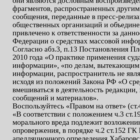
они являются дословным воспроизведе
фрагментов, распространенных другим
сообщения, переданные в пресс-релиза
общественных организаций и объединен
привлечено к ответственности за данн
Федерации о средствах массовой инфо
Согласно абз.3, п.13 Постановления П
2010 года «О практике применения суд
информации», «по делам, вытекающим
информации, распространитель не явл
исходя из положений Закона РФ «О ср
вмешиваться в деятельность редакции, 
сообщений и материалов».
Воспользуйтесь «Правом на ответ» (ст
«В соответствии с положением ч.3 ст.
морального вреда подлежит возложению
опровержения, в порядке ч.2 ст.152 ГК 
апелляционного определения Хабаровско