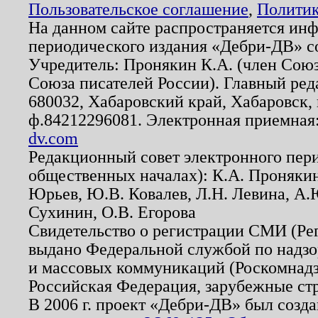
Пользовательское соглашение
,
Политик
На данном сайте распространяется ин
периодического издания «Дебри-ДВ» с
Учредитель: Пронякин К.А. (член Союз
Союза писателей России). Главный ред
680032, Хабаровский край, Хабаровск, п
ф.84212296081. Электронная приемная
dv.com
Редакционный совет электронного пер
общественных началах): К.А. Проняки
Юрьев, Ю.В. Ковалев, Л.Н. Левина, А.
Сухинин, О.В. Егорова
Свидетельство о регистрации СМИ (Р
выдано Федеральной службой по надзо
и массовых коммуникаций (Роскомнадзо
Российская Федерация, зарубежные ст
В 2006 г. проект «Дебри-ДВ» был созда