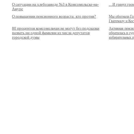
О ситуации на хлебозаводе №3 в Комсомольске-на-
…И грянул гром 
Амуре
О повышении пенсионного возраста: кто против?
Мы обогнали Гон
Гватемалу и Кос
80 процентов комсомольчан не могут без подсказки
Активная пенси
назвать ни одной фамилии из числа депутатов
обратилась в суд
городской думы
избирательных 