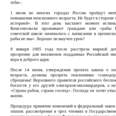
тебя».
1 июля во многих городах России пройдут мити
повышения пенсионного возраста. Не будет в стороне 
историей». В этот день настанет момент исти
Комсомольске проживают граждане или «рабы 
советской школе начиналось с написания в пропися
рабы не мы». Хорошо ли выучен урок?
9 января 1905 года после расстрела мирной дем
прозрение для миллионов подданных Российской им
вера в доброго царя.
После 14 июня, утверждения проекта закона о п
возраста, должны прозреть поклонники «самоде
сброшены! Верховного правителя российского беспок
богатств у его друзей олигархов-миллиардеров, а н
«Страна рабов, страна господ». Господа не хотят отк
жизни.
Процедура принятия изменений в федеральный закон
этапов: рассмотрение в трех чтениях в Государстве