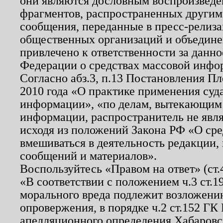
они являются дословным воспроизведе
фрагментов, распространенных другим
сообщения, переданные в пресс-релиза
общественных организаций и объединен
привлечено к ответственности за данн
Федерации о средствах массовой инфо
Согласно абз.3, п.13 Постановления П
2010 года «О практике применения суд
информации», «по делам, вытекающим
информации, распространитель не явл
исходя из положений Закона РФ «О ср
вмешиваться в деятельность редакции, 
сообщений и материалов».
Воспользуйтесь «Правом на ответ» (ст
«В соответствии с положением ч.3 ст.
морального вреда подлежит возложению
опровержения, в порядке ч.2 ст.152 ГК 
апелляционного определения Хабаровско