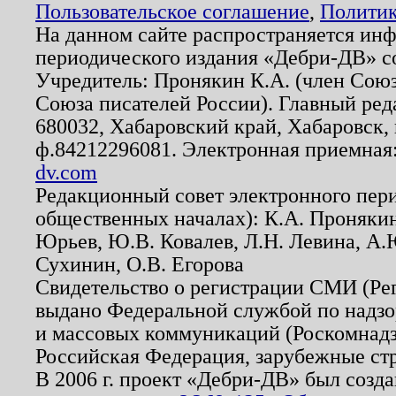
Пользовательское соглашение
,
Политик
На данном сайте распространяется ин
периодического издания «Дебри-ДВ» с
Учредитель: Пронякин К.А. (член Союз
Союза писателей России). Главный ред
680032, Хабаровский край, Хабаровск, п
ф.84212296081. Электронная приемная
dv.com
Редакционный совет электронного пер
общественных началах): К.А. Проняки
Юрьев, Ю.В. Ковалев, Л.Н. Левина, А.
Сухинин, О.В. Егорова
Свидетельство о регистрации СМИ (Р
выдано Федеральной службой по надзо
и массовых коммуникаций (Роскомнадзо
Российская Федерация, зарубежные ст
В 2006 г. проект «Дебри-ДВ» был созда