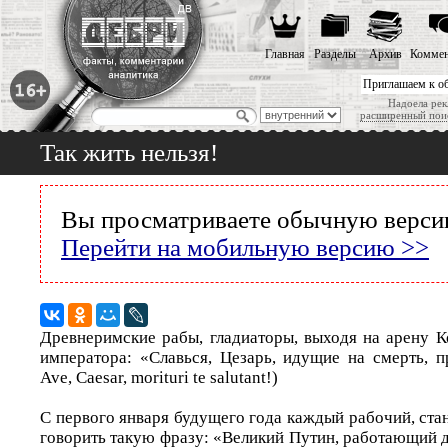
Главная
Разделы
Архив
Коммен
Приглашаем к о
Надоела рек
расширенный пои
Так жить нельзя!
Вы просматриваете обычную версию
Перейти на мобильную версию >>
Древнеримские рабы, гладиаторы, выходя на арену К
императора: «Славься, Цезарь, идущие на смерть, пр
Ave, Caesar, morituri te salutant!)
С первого января будущего года каждый рабочий, стан
говорить такую фразу: «Великий Путин, работающий д