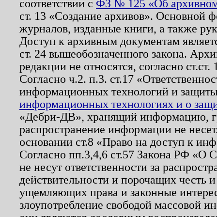
соответствии с
ФЗ № 125 «Об архивном
ст. 13 «Создание архивов». Основной ф
журналов, изданные книги, а также ру
Доступ к архивным документам являетс
ст. 24 вышеобозначенного закона. Арх
редакции не относятся, согласно ст.ст. 
Согласно ч.2. п.3. ст.17 «Ответственн
информационных технологий и защит
информационных технологиях и о защит
«Дебри-ДВ», хранящий информацию, гр
распространение информации не несет.
основании ст.8 «Право на доступ к ин
Согласно пп.3,4,6 ст.57 Закона РФ «О
не несут ответственности за распрост
действительности и порочащих честь и
ущемляющих права и законные интере
злоупотребление свободой массовой ин