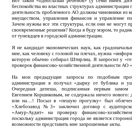
Вот такой «одноглазый ребенок» (у семи нянек дитё
беспокойства во властных структурах администрации 
деятельность проблемного АО должны чиновники из к
имуществом, управления финансов и управление по
Зачем нужны все эти структуры, если они не могут 
своевременные решения? Когда я буду мэром, то радик
от тунеядцев в городской администрации.
Я не кандидат экономических наук, как градоначаль
мне, как человеку с головой на плечах, нужна «инфо
которую обычно собирал Штирлиц. Я запросил у «г
проверок финансово-хозяйственной деятельности АО 
На мои предыдущие запросы по подобным проб
администрации я получал «дырку от бублика и уш
Очередная депеша, подписанная первым замом 
Евгением Коршиковым, не содержала ничего нового: 
или на…! Посыл в «пешую прогулку» был облечен
«Хлебозавод №3» заключил договор с аудиторск
«Амур-Аудит» на проверку финансово-хозяйствен
поскольку администрация города не является стороной
возможности представить мне запрошенные акты.