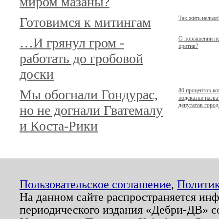
миром мазаны?
Готовимся к митингам
Так жить нельзя
…И грянул гром -
О повышении пе
против?
работать до гробовой
доски
Мы обогнали Гондурас,
80 процентов ко
подсказки назва
депутатов горо
но не догнали Гватемалу
и Коста-Рики
Пользовательское соглашение
,
Политик
На данном сайте распространяется ин
периодического издания «Дебри-ДВ» с