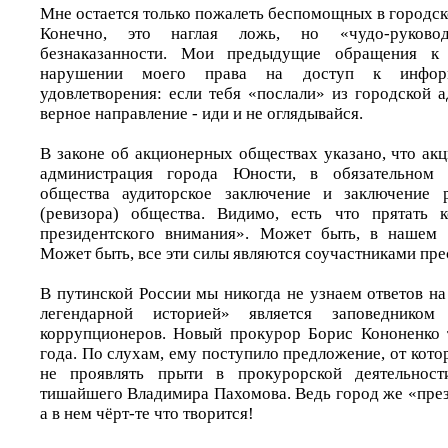
Мне остается только пожалеть беспомощных в городс
Конечно, это наглая ложь, но «чудо-руково
безнаказанности. Мои предыдущие обращения к
нарушении моего права на доступ к информ
удовлетворения: если тебя «послали» из городской 
верное направление - иди и не оглядывайся.
В законе об акционерных обществах указано, что ак
администрация города Юности, в обязательном 
общества аудиторское заключение и заключение 
(ревизора) общества. Видимо, есть что прятать 
президентского внимания». Может быть, в нашем
Может быть, все эти силы являются соучастниками пр
В путинской России мы никогда не узнаем ответов на
легендарной историей» является заповеднико
коррупционеров. Новый прокурор Борис Кононенко 
года. По слухам, ему поступило предложение, от котор
не проявлять прыти в прокурорской деятельнос
тишайшего Владимира Пахомова. Ведь город же «през
а в нем чёрт-те что творится!