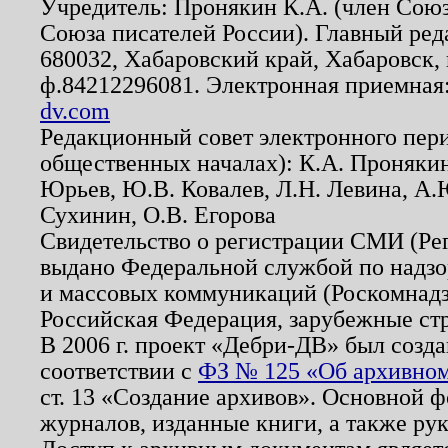
Учредитель: Пронякин К.А. (член Союз
Союза писателей России). Главный ред
680032, Хабаровский край, Хабаровск, п
ф.84212296081. Электронная приемная
dv.com
Редакционный совет электронного пер
общественных началах): К.А. Проняки
Юрьев, Ю.В. Ковалев, Л.Н. Левина, А.
Сухинин, О.В. Егорова
Свидетельство о регистрации СМИ (Р
выдано Федеральной службой по надзо
и массовых коммуникаций (Роскомнадзо
Российская Федерация, зарубежные ст
В 2006 г. проект «Дебри-ДВ» был созда
соответствии с
ФЗ № 125 «Об архивном
ст. 13 «Создание архивов». Основной ф
журналов, изданные книги, а также ру