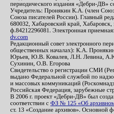
периодического издания «Дебри-ДВ» с
Учредитель: Пронякин К.А. (член Союз
Союза писателей России). Главный ред
680032, Хабаровский край, Хабаровск, п
ф.84212296081. Электронная приемная
dv.com
Редакционный совет электронного пер
общественных началах): К.А. Проняки
Юрьев, Ю.В. Ковалев, Л.Н. Левина, А.
Сухинин, О.В. Егорова
Свидетельство о регистрации СМИ (Р
выдано Федеральной службой по надзо
и массовых коммуникаций (Роскомнадзо
Российская Федерация, зарубежные ст
В 2006 г. проект «Дебри-ДВ» был созда
соответствии с
ФЗ № 125 «Об архивном
ст. 13 «Создание архивов». Основной ф