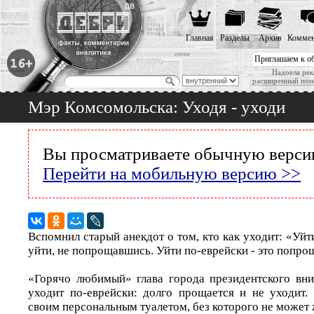
Главная
Разделы
Архив
Коммен
Приглашаем к о
Надоела рек
расширенный пои
Мэр Комсомольска: Уходя - уходи
Вы просматриваете обычную версию
Перейти на мобильную версию >>
Вспомнил старый анекдот о том, кто как уходит: «Уйти
уйти, не попрощавшись. Уйти по-еврейски - это попрощ
«Горячо любимый» глава города президентского вн
уходит по-еврейски: долго прощается и не уходит.
своим персональным туалетом, без которого не может 