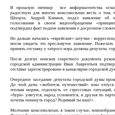
В прошлую пятницу все информагентства огла
радостную для многих комсомольчан весть о том, 
Шпорта, Андрей Климов, подал заявление об о
голосования в своем видеообращении «принци
подтвердил факт подачи заявления о досрочном сложе
Но дальше начались «еврейские» штучки - корреспо
могли увидеть это пресловутое заявление. Пожелать
принять отставку у хитрого мэра должны депутаты го
После долгих поисков секретного документа руков
городской администрации Иван Лаврентьев подтвер
отставке зарегистрировано в канцелярии городской ду
Очередное заседание депутаты городской думы пров
До этой даты «любитель путешествий» взял отпуск
теплым морям, отдохнуть от стрессовых ситуаций, 
«бури» улягутся, народ успокоится, и друзья по парт
хочешь покинуть город? Родимый ты наш!».
Молчание комсомольчан, в таком случае, новоизбран