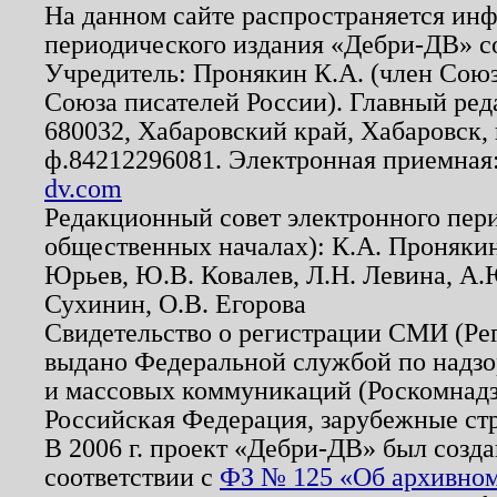
На данном сайте распространяется ин
периодического издания «Дебри-ДВ» с
Учредитель: Пронякин К.А. (член Союз
Союза писателей России). Главный ред
680032, Хабаровский край, Хабаровск, п
ф.84212296081. Электронная приемная
dv.com
Редакционный совет электронного пер
общественных началах): К.А. Проняки
Юрьев, Ю.В. Ковалев, Л.Н. Левина, А.
Сухинин, О.В. Егорова
Свидетельство о регистрации СМИ (Р
выдано Федеральной службой по надзо
и массовых коммуникаций (Роскомнадзо
Российская Федерация, зарубежные ст
В 2006 г. проект «Дебри-ДВ» был созда
соответствии с
ФЗ № 125 «Об архивном