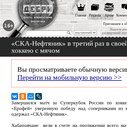
Главная
Разделы
Архив
Коммен
Приглашаем к о
Надоела рек
расширенный пои
«СКА-Нефтяник» в третий раз в свое
хоккею с мячом
Вы просматриваете обычную версию
Перейти на мобильную версию >>
Завершился матч за Суперкубок России по хокк
«Ерофей» уверенную победу над соперниками из 
одержал «СКА-Нефтяник».
Хабаровчане вели в счете на протяжении всего ма