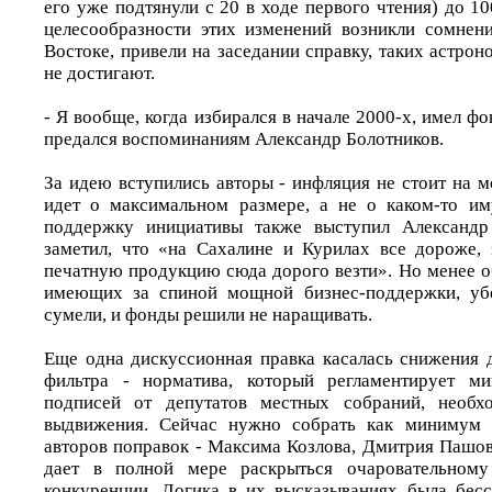
его уже подтянули с 20 в ходе первого чтения) до 1
целесообразности этих изменений возникли сомнен
Востоке, привели на заседании справку, таких астр
не достигают.
- Я вообще, когда избирался в начале 2000-х, имел фо
предался воспоминаниям Александр Болотников.
За идею вступились авторы - инфляция не стоит на м
идет о максимальном размере, а не о каком-то им
поддержку инициативы также выступил Александр
заметил, что «на Сахалине и Курилах все дороже,
печатную продукцию сюда дорого везти». Но менее о
имеющих за спиной мощной бизнес-поддержки, убе
сумели, и фонды решили не наращивать.
Еще одна дискуссионная правка касалась снижения
фильтра - норматива, который регламентирует ми
подписей от депутатов местных собраний, необх
выдвижения. Сейчас нужно собрать как минимум 
авторов поправок - Максима Козлова, Дмитрия Пашов
дает в полной мере раскрыться очаровательному
конкуренции. Логика в их высказываниях была бес