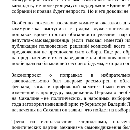
кандидату, не пользующемуся поддержкой «Единой Р
собраний и правда будет непросто. Но и эти доводы не
Особенно тяжелым заседание комитета оказалось дл
коммунистка выступила с рядом «ужесточительн
поправок вроде строгой обязанности указания пар
депутата-самовыдвиженца (если таковая имеется) и
публикации полновесных решений комиссий всего т
предложения не преодолели сито отбора. Еще раз об
на предложения и их справедливость и обоснованнос
пообещала на ближайшей сессии облдумы, которая сост
Законопроект о поправках в избирательное
законодательство был впервые рассмотрен в обл
февраля, когда в профильный комитет были внесе
изменений в процедуру выдвижения. Первым о необ
на Сахалине «не политических, а народных выборо
года заговорил нынешний врио губернатора Валерий Л
назначения на Сахалин он заявил, что пойдет на выбо
Тренд на использование кандидатами, пользу
политических партий, механизма самовыдвижения был