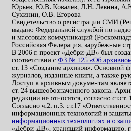
Юрьев, Ю.В. Ковалев, Л.Н. Левина, А.
Сухинин, О.В. Егорова
Свидетельство о регистрации СМИ (Р
выдано Федеральной службой по надзо
и массовых коммуникаций (Роскомнадзо
Российская Федерация, зарубежные ст
В 2006 г. проект «Дебри-ДВ» был созда
соответствии с
ФЗ № 125 «Об архивном
ст. 13 «Создание архивов». Основной ф
журналов, изданные книги, а также ру
Доступ к архивным документам являетс
ст. 24 вышеобозначенного закона. Арх
редакции не относятся, согласно ст.ст. 
Согласно ч.2. п.3. ст.17 «Ответственн
информационных технологий и защит
информационных технологиях и о защит
«Дебри-ДВ», хранящий информацию, гр