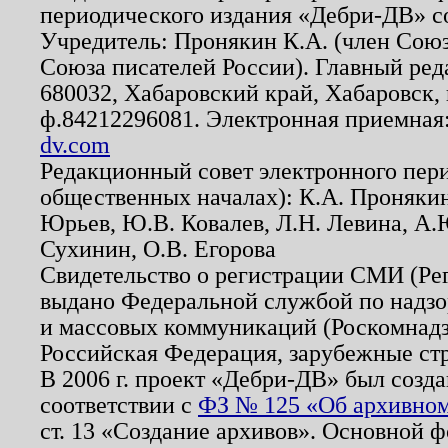
периодического издания «Дебри-ДВ» с
Учредитель: Пронякин К.А. (член Союз
Союза писателей России). Главный ред
680032, Хабаровский край, Хабаровск, п
ф.84212296081. Электронная приемная
dv.com
Редакционный совет электронного пер
общественных началах): К.А. Проняки
Юрьев, Ю.В. Ковалев, Л.Н. Левина, А.
Сухинин, О.В. Егорова
Свидетельство о регистрации СМИ (Р
выдано Федеральной службой по надзо
и массовых коммуникаций (Роскомнадзо
Российская Федерация, зарубежные ст
В 2006 г. проект «Дебри-ДВ» был созда
соответствии с
ФЗ № 125 «Об архивном
ст. 13 «Создание архивов». Основной ф