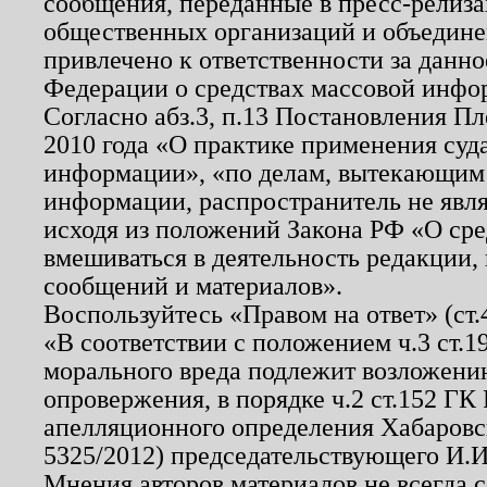
сообщения, переданные в пресс-релиза
общественных организаций и объединен
привлечено к ответственности за данн
Федерации о средствах массовой инфо
Согласно абз.3, п.13 Постановления П
2010 года «О практике применения суд
информации», «по делам, вытекающим
информации, распространитель не явл
исходя из положений Закона РФ «О ср
вмешиваться в деятельность редакции, 
сообщений и материалов».
Воспользуйтесь «Правом на ответ» (ст
«В соответствии с положением ч.3 ст.
морального вреда подлежит возложению
опровержения, в порядке ч.2 ст.152 ГК 
апелляционного определения Хабаровско
5325/2012) председательствующего И.И
Мнения авторов материалов не всегда 