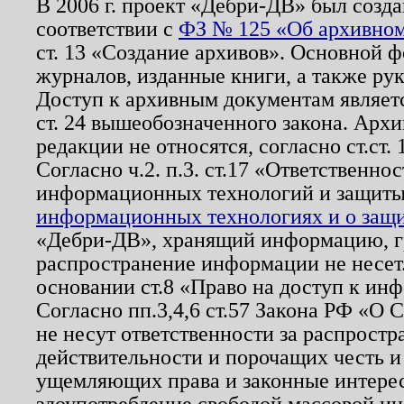
В 2006 г. проект «Дебри-ДВ» был созда
соответствии с
ФЗ № 125 «Об архивном
ст. 13 «Создание архивов». Основной ф
журналов, изданные книги, а также ру
Доступ к архивным документам являетс
ст. 24 вышеобозначенного закона. Арх
редакции не относятся, согласно ст.ст. 
Согласно ч.2. п.3. ст.17 «Ответственн
информационных технологий и защит
информационных технологиях и о защит
«Дебри-ДВ», хранящий информацию, гр
распространение информации не несет.
основании ст.8 «Право на доступ к ин
Согласно пп.3,4,6 ст.57 Закона РФ «О
не несут ответственности за распрост
действительности и порочащих честь и
ущемляющих права и законные интере
злоупотребление свободой массовой ин