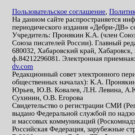
Пользовательское соглашение
,
Политик
На данном сайте распространяется ин
периодического издания «Дебри-ДВ» с
Учредитель: Пронякин К.А. (член Союз
Союза писателей России). Главный ред
680032, Хабаровский край, Хабаровск, п
ф.84212296081. Электронная приемная
dv.com
Редакционный совет электронного пер
общественных началах): К.А. Проняки
Юрьев, Ю.В. Ковалев, Л.Н. Левина, А.
Сухинин, О.В. Егорова
Свидетельство о регистрации СМИ (Р
выдано Федеральной службой по надзо
и массовых коммуникаций (Роскомнадзо
Российская Федерация, зарубежные ст