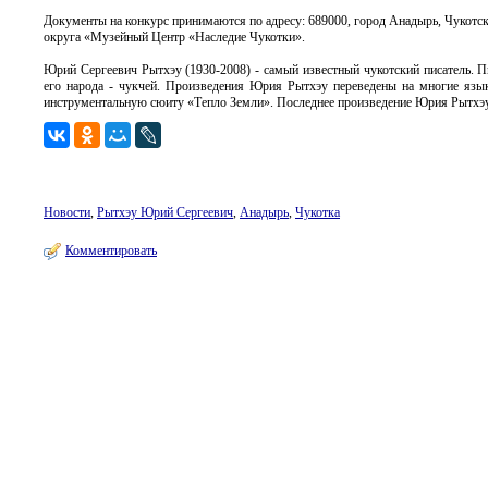
Документы на конкурс принимаются по адресу: 689000, город Анадырь, Чукотск
округа «Музейный Центр «Наследие Чукотки».
Юрий Сергеевич Рытхэу (1930-2008) - самый известный чукотский писатель. П
его народа - чукчей. Произведения Юрия Рытхэу переведены на многие язы
инструментальную сюиту «Тепло Земли». Последнее произведение Юрия Рытхэу
Новости
,
Рытхэу Юрий Сергеевич
,
Анадырь
,
Чукотка
Комментировать