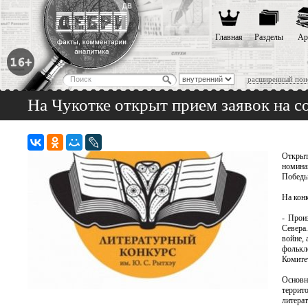
Главная
Разделы
Ар
расширенный пои
На Чукотке открыт прием заявок на 
Открыт
номина
Победы»
На кон
- Прои
Севера
войне, 
фолькл
Комитет
Основн
террит
литера