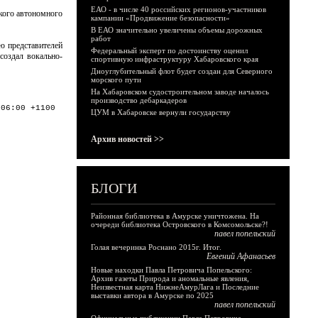
ЕАО - в числе 40 российских регионов-участников
ского автономного
кампании «Продвижение безопасности»
В ЕАО значительно увеличены объемы дорожных
работ
ю представителей
Федеральный эксперт по достоинству оценил
создал вокально-
спортивную инфраструктуру Хабаровского края
Дноуглубительный флот будет создан для Северного
морского пути
На Хабаровском судостроительном заводе началось
производство дебаркадеров
:06:00 +1100
ЦУМ в Хабаровске вернули государству
Архив новостей >>
БЛОГИ
Районная библиотека в Амурске уничтожена. На
очереди библиотека Островского в Комсомольске?!
павел попельский
Голая вечеринка Роснано 2015г. Итог.
Евгений Афанасьев
Новые находки Павла Петровича Попельского:
Архив газеты Природа и аномальные явления,
Неизвестная карта НижнеАмурЛага и Последние
выставки автора в Амурске по 2025
павел попельский