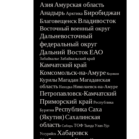
Азия
Амурская область
Биробиджан
Анадырь
Арктика
Владивосток
Благовещенск
Восточный военный округ
Дальневосточный
федеральный округ
Дальний Восток
ЕАО
Забайкалье
Забайкальский край
Камчатский край
Комсомольск-на-Амуре
Корякия
Магадан
Магаданская
Курилы
область
Николаевск-на-Амуре
Находка
Петропавловск-Камчатский
Приморский край
Республика
Республика Саха
Бурятия
(Якутия)
Сахалинская
область
ТОФ
Тында
Улан-Удэ
Сибирь
Хабаровск
Уссурийск