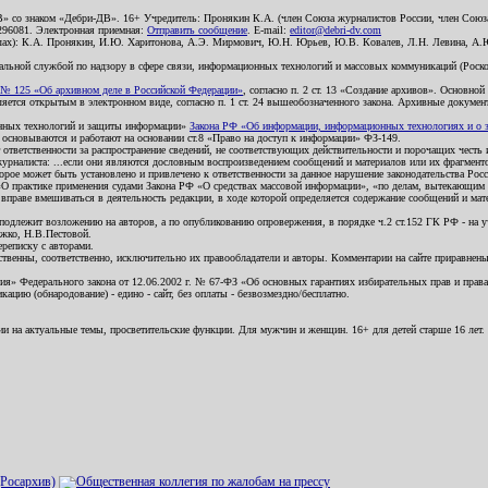
В» со знаком «Дебри-ДВ». 16+ Учредитель: Пронякин К.А. (член Союза журналистов России, член Союза
2296081. Электронная приемная:
Отправить сообщение
. E-mail:
editor@debri-dv.com
алах): К.А. Пронякин, И.Ю. Харитонова, А.Э. Мирмович, Ю.Н. Юрьев, Ю.В. Ковалев, Л.Н. Левина, А.
льной службой по надзору в сфере связи, информационных технологий и массовых коммуникаций (Роском
№ 125 «Об архивном деле в Российской Федерации»
, согласно п. 2 ст. 13 «Создание архивов». Основно
ется открытым в электронном виде, согласно п. 1 ст. 24 вышеобозначенного закона. Архивные документы 
ионных технологий и защиты информации»
Закона РФ «Об информации, информационных технологиях и о за
я основываются и работают на основании ст.8 «Право на доступ к информации» ФЗ-149.
 ответственности за распространение сведений, не соответствующих действительности и порочащих чест
урналиста: ...если они являются дословным воспроизведением сообщений и материалов или их фрагмент
орое может быть установлено и привлечено к ответственности за данное нарушение законодательства Рос
«О практике применения судами Закона РФ «О средствах массовой информации», «по делам, вытекающим 
вправе вмешиваться в деятельность редакции, в ходе которой определяется содержание сообщений и мат
одлежит возложению на авторов, а по опубликованию опровержения, в порядке ч.2 ст.152 ГК РФ - на уч
ожко, Н.В.Пестовой.
ереписку с авторами.
тственны, соответственно, исключительно их правообладатели и авторы. Комментарии на сайте приравне
я» Федерального закона от 12.06.2002 г. № 67-ФЗ «Об основных гарантиях избирательных прав и права н
ацию (обнародование) - едино - сайт, без оплаты - безвозмездно/бесплатно.
ии на актуальные темы, просветительские функции. Для мужчин и женщин. 16+ для детей старше 16 лет.