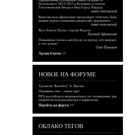
Официальные публикации Павла Петровича
Попельского 2023-2025 в Болгарии, в газетах
Тихоокеанская Звезда и Наш Город Амурск
павел попельский
Комсомольск официально продолжает отмечать День
памяти жертв сталинских репрессий: задумаемся...
павел попельский
Кого боится Путин: Сергей Фургал
Евгений Афанасьев
Повышение платы в автобусах за проезд: кто виноват,
и что делать?
Олег Паньков
Архив блогов >>
НОВОЕ НА ФОРУМЕ
Трилогия "Китобои" А. Вахова.
Охранник спит - смена идёт
80% российского медиаконтента это телевидение для
пациентов психдиспансера и наркологии.
Перейти на форум >>
ОБЛАКО ТЕГОВ