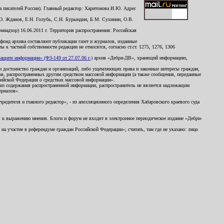
 писателей России). Главный редактор: Харитонова И.Ю. Адрес
Ю. Жданов, Е.Н. Голубь, С.Н. Бурындин, Б.М. Сухинин, О.В.
надзор) 16.06.2011 г. Территория распространения: Российская
й фонд архива составляют публикации газет и журналов, изданные
к частной собственности редакции не относятся, согласно ст.ст. 1275, 1276, 1306
щите информации» (ФЗ-149 от 27.07.06 г.)
архив «Дебри-ДВ», хранящий информацию,
ь и достоинство граждан и организаций, либо ущемляющих права и законные интересы граждан,
ов, распространенных другим средством массовой информации (а также сообщения, переданные
сийской Федерации о средствах массовой информации».
из содержания распространенной информации, распространитель не является надлежащим
ериалов».
редителя и главного редактор», - из апелляционного определения Хабаровского краевого суда
ны к выражению мнения. Блоги и форум не входят в электронное периодическое издание «Дебри-
а участие в референдуме граждан Российской Федерации»; считать, там где не указано: лицо