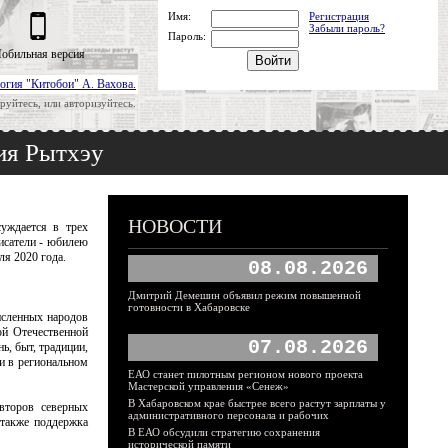
Имя:
Регистрация
Забыли пароль?
Пароль:
обильная версия
огия "Китобои" А. Вахова.
руйтесь, или авторизуйтесь.
ия Рытхэу
НОВОСТИ
уждается в трех
исатели - юбилею
ля 2020 года.
08.08.2026
Дмитрий Демешин объявил режим повышенной
готовности в Хабаровске
исленных народов
ой Отечественной
07.08.2026
ь, быт, традиции,
и в региональном
ЕАО станет пилотным регионом нового проекта
Мастерской управления «Сенеж»
В Хабаровском крае быстрее всего растут зарплаты у
второв северных
административного персонала и рабочих
 также поддержка
В ЕАО обсудили стратегию сохранения
исторической памяти