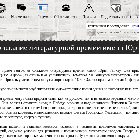
хив
Комментарии
Форум
Обратная связь
Правила
Поддержать проект
М
Приглашаем к обсуждению:
Трил
Надоела реклама? Зарегистри
ск
соискание литературной премии имени Юр
 прием заявок на соискание литературной премии имени Юрия Рытхэу. Она прис
циях: «Проза», «Поэзия» и «Публицистика». Тематика ХIII конкурса литераторов - «П
. Принять участие в нем могут авторы старше 18 лет. Заявки принимаются до 14 февра
курс принимаются опубликованные художественные произведения за последние пять лет.
зведения могут быть представлены, как на русском, так и на языках коренных малоч
. Они должны отражать вклад в Победу, героизм и подвиг жителей Чукотки в Велик
а также величие и красоту Северного края, историю освоения северных территорий, жизн
ор, обычаи коренных малочисленных народов Севера Российской Федерации, - пояснил
е по культуре, спорту и туризму.
ыми целями и задачами конкурса является, в частности, поддержка одаренных а
орий, создание условий для развития и популяризации литературы народов Севера, а
туры на языках коренных малочисленных народов Чукотского автономного округа.