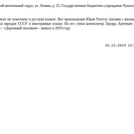
ий автономный округ, ул. Ленина, д. 23, Государственное бюджетное учреждение Чукот
исал на чукотском и русском языках. Все произведения Юрия Рытхэу связаны с жизнь
ки народов СССР и иностранные языки. На его стихи композитор Эдуард Артемьев 
 - «Дорожный лексикон» - вышло в 2010 году.
18.12.2019 22