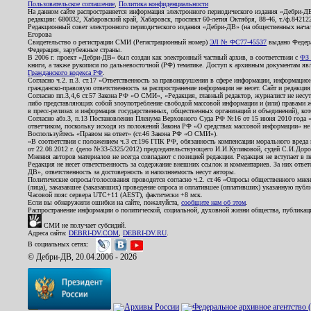
Пользовательское соглашение
,
Политика конфиденциальности
На данном сайте распространяется информация электронного периодического издания «Дебри-Д
редакции: 680032, Хабаровский край, Хабаровск, проспект 60-летия Октября, 88-46, т./ф.8421
Редакционный совет электронного периодического издания «Дебри-ДВ» (на общественных нач
Егорова
Свидетельство о регистрации СМИ (Регистрационный номер)
ЭЛ № ФС77-45537
выдано Федера
Федерация, зарубежные страны.
В 2006 г. проект «Дебри-ДВ» был создан как электронный частный архив, в соответствии с
ФЗ 
книги, а также рукописи по дальневосточной (РФ) тематике. Доступ к архивным документам явля
Гражданского кодекса РФ
.
Согласно ч.2. п.3. ст.17 «Ответственность за правонарушения в сфере информации, информац
гражданско-правовую ответственность за распространение информации не несет. Сайт и редакци
Согласно пп.3,4,6 ст.57 Закона РФ «О СМИ», «Редакция, главный редактор, журналист не несут
либо представляющих собой злоупотребление свободой массовой информации и (или) правами ж
в пресс-релизах и информация государственных, общественных организаций и объединений), кот
Согласно абз.3, п.13 Постановления Пленума Верховного Суда РФ №16 от 15 июня 2010 года 
ответчиком, поскольку исходя из положений Закона РФ «О средствах массовой информации» не 
Воспользуйтесь «Правом на ответ» (ст.46 Закона РФ «О СМИ»).
«В соответствии с положением ч.3 ст.196 ГПК РФ, обязанность компенсации морального вреда п
от 22.08.2012 г. (дело №33-5325/2012) председательствующего И.И.Куликовой, судей С.И.Дор
Мнения авторов материалов не всегда совпадают с позицией редакции. Редакция не вступает в п
Редакция не несет ответственность за содержание внешних ссылок и комментариев. За них отве
ДВ», ответственность за достоверность и наполняемость несут авторы.
Политические опросы/голосования проводятся согласно ч.2. ст.46 «Опросы общественного мнени
(лица), заказавшее (заказавших) проведение опроса и оплатившее (оплативших) указанную публик
Часовой пояс сервера UTC+11 (AEST), фактически +8 мск.
Если вы обнаружили ошибки на сайте, пожалуйста,
сообщите нам об этом
.
Распространение информации о политической, социальной, духовной жизни общества, публикац
СМИ не получает субсидий.
Адреса сайта:
DEBRI-DV.COM
,
DEBRI-DV.RU
.
В социальных сетях:
© Дебри-ДВ, 20.04.2006 - 2026