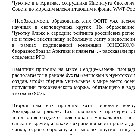
Чукотке и в Арктике, сотрудники Института биологи
Совета по морским млекопитающим и фонда WWF-Рос
«Необходимость образования этих ООПТ уже нескол
научных и околонаучных кругах. Их образование
Чукотку ближе к середине рейтинга российских реги
но и также внести нашу небольшую лепту в исполнени
в рамках подписанной конвенции ЮНЕСКО/
биоразнообразия Арктики и планеты», - рассказали пр
отделения РГО.
Памятник природы на мысе Сердце-Камень площад
располагается в районе бухты Кэнгискын в Чукотском 
создан, чтобы сберечь уникальное в мире место осе
популяции тихоокеанского моржа, обитающего в вода
это около 90%.
Второй памятник природы хотят основать вок
Анадырском районе. Его площадь - примерно 36
территория создаётся для охраны уникального гнез
сапсан и кречет, а также сохранения мест пролёта д
чайки, серого сорокопута и многих других птиц, 