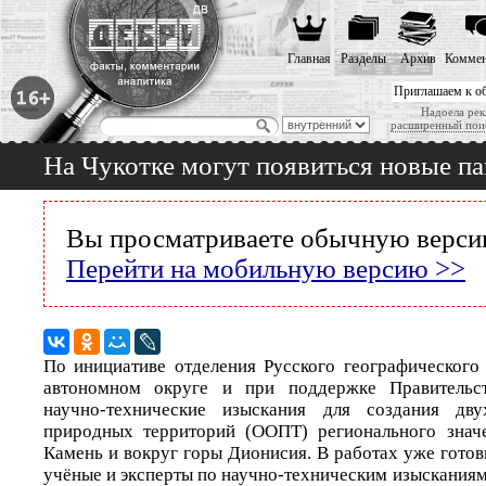
Главная
Разделы
Архив
Коммен
Приглашаем к о
Надоела рек
расширенный пои
На Чукотке могут появиться новые п
Вы просматриваете обычную версию
Перейти на мобильную версию >>
По инициативе отделения Русского географического
автономном округе и при поддержке Правительст
научно-технические изыскания для создания дв
природных территорий (ООПТ) регионального знач
Камень и вокруг горы Дионисия. В работах уже гото
учёные и эксперты по научно-техническим изыскания