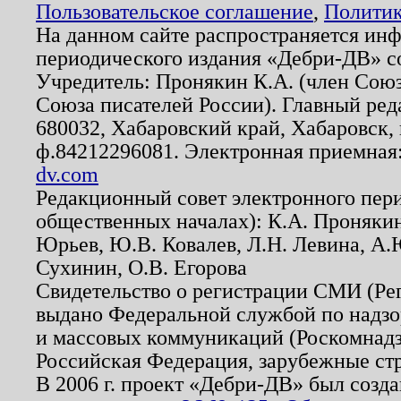
Пользовательское соглашение
,
Политик
На данном сайте распространяется ин
периодического издания «Дебри-ДВ» с
Учредитель: Пронякин К.А. (член Союз
Союза писателей России). Главный ред
680032, Хабаровский край, Хабаровск, п
ф.84212296081. Электронная приемная
dv.com
Редакционный совет электронного пер
общественных началах): К.А. Проняки
Юрьев, Ю.В. Ковалев, Л.Н. Левина, А.
Сухинин, О.В. Егорова
Свидетельство о регистрации СМИ (Р
выдано Федеральной службой по надзо
и массовых коммуникаций (Роскомнадзо
Российская Федерация, зарубежные ст
В 2006 г. проект «Дебри-ДВ» был созда