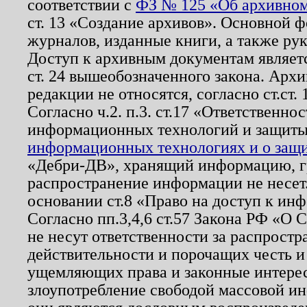
соответствии с
ФЗ № 125 «Об архивном
ст. 13 «Создание архивов». Основной ф
журналов, изданные книги, а также ру
Доступ к архивным документам являетс
ст. 24 вышеобозначенного закона. Арх
редакции не относятся, согласно ст.ст. 
Согласно ч.2. п.3. ст.17 «Ответственн
информационных технологий и защит
информационных технологиях и о защит
«Дебри-ДВ», хранящий информацию, гр
распространение информации не несет.
основании ст.8 «Право на доступ к ин
Согласно пп.3,4,6 ст.57 Закона РФ «О
не несут ответственности за распрост
действительности и порочащих честь и
ущемляющих права и законные интере
злоупотребление свободой массовой ин