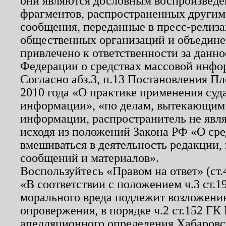
они являются дословным воспроизведе
фрагментов, распространенных другим
сообщения, переданные в пресс-релиза
общественных организаций и объединен
привлечено к ответственности за данн
Федерации о средствах массовой инфо
Согласно абз.3, п.13 Постановления П
2010 года «О практике применения суд
информации», «по делам, вытекающим
информации, распространитель не явл
исходя из положений Закона РФ «О ср
вмешиваться в деятельность редакции, 
сообщений и материалов».
Воспользуйтесь «Правом на ответ» (ст
«В соответствии с положением ч.3 ст.
морального вреда подлежит возложению
опровержения, в порядке ч.2 ст.152 ГК 
апелляционного определения Хабаровско