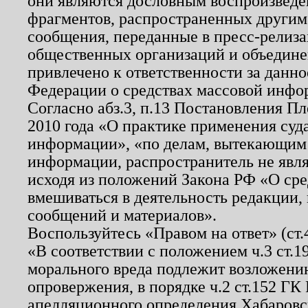
они являются дословным воспроизведе
фрагментов, распространенных другим
сообщения, переданные в пресс-релиза
общественных организаций и объединен
привлечено к ответственности за данн
Федерации о средствах массовой инфо
Согласно абз.3, п.13 Постановления П
2010 года «О практике применения суд
информации», «по делам, вытекающим
информации, распространитель не явл
исходя из положений Закона РФ «О ср
вмешиваться в деятельность редакции, 
сообщений и материалов».
Воспользуйтесь «Правом на ответ» (ст
«В соответствии с положением ч.3 ст.
морального вреда подлежит возложению
опровержения, в порядке ч.2 ст.152 ГК 
апелляционного определения Хабаровско