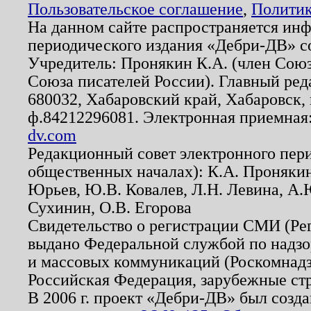
Пользовательское соглашение
,
Политик
На данном сайте распространяется ин
периодического издания «Дебри-ДВ» с
Учредитель: Пронякин К.А. (член Союз
Союза писателей России). Главный ред
680032, Хабаровский край, Хабаровск, п
ф.84212296081. Электронная приемная
dv.com
Редакционный совет электронного пер
общественных началах): К.А. Проняки
Юрьев, Ю.В. Ковалев, Л.Н. Левина, А.
Сухинин, О.В. Егорова
Свидетельство о регистрации СМИ (Р
выдано Федеральной службой по надзо
и массовых коммуникаций (Роскомнадзо
Российская Федерация, зарубежные ст
В 2006 г. проект «Дебри-ДВ» был созда