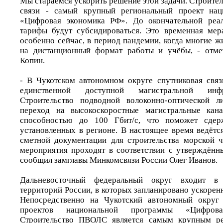
Мы стараемся ускорить решение этой задачи. Строите
связи - самый крупный региональный проект нац
«Цифровая экономика РФ». До окончательной реал
тарифы будут субсидироваться. Это временная мер
особенно сейчас, в период пандемии, когда многие 
на дистанционный формат работы и учёбы, - отме
Копин.
- В Чукотском автономном округе спутниковая связ
единственной доступной магистральной инфр
Строительство подводной волоконно-оптической л
переход на высокоскоростные магистральные кан
способностью до 100 Гбит/с, что поможет сдерж
установленных в регионе. В настоящее время ведётс
сметной документации для строительства морской ч
мероприятия проходят в соответствии с утверждённ
сообщил замглавы Минкомсвязи России Олег Иванов.
Дальневосточный федеральный округ входит в
территорий России, в которых запланировано ускорен
Непосредственно на Чукотский автономный округ 
проектов национальной программы «Цифров
Строительство ПВОЛС является самым крупным ре