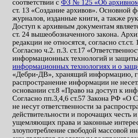
соответствии с
ФЗ № 125 «Об архивном
ст. 13 «Создание архивов». Основной ф
журналов, изданные книги, а также ру
Доступ к архивным документам являетс
ст. 24 вышеобозначенного закона. Арх
редакции не относятся, согласно ст.ст. 
Согласно ч.2. п.3. ст.17 «Ответственн
информационных технологий и защит
информационных технологиях и о защит
«Дебри-ДВ», хранящий информацию, гр
распространение информации не несет.
основании ст.8 «Право на доступ к ин
Согласно пп.3,4,6 ст.57 Закона РФ «О
не несут ответственности за распрост
действительности и порочащих честь и
ущемляющих права и законные интере
злоупотребление свободой массовой ин