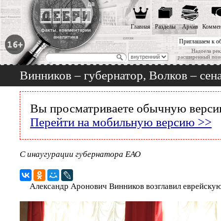
Главная
Разделы
Архив
Коммен
Приглашаем к о
Надоела рек
расширенный пои
Винников – губернатор, Волков – сен
Вы просматриваете обычную версию
Перейти на мобильную версию >>
С инаугурации губернатора ЕАО
Александр Аронович Винников возглавил еврейску