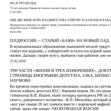
МАЭСТРО ШУЛЬЦ
75 лет для мэра Тынды не помеха сделать город лучше
27.02.2010
ЕЩЕ ДВА ВИЦЕ-МЭРА ВЛАДИВОСТОКА ОТВЕТЯТ ЗА БАНАНЫ И КАК
Прокуратура выяснит, по какому праву чиновники участвовали в ночных обедах в 
exportará cacao a Vladivostok)
26.02.2010
П/ЕДРОССИЯ — СТАРЫЙ «БАЯН» НА НОВЫЙ ЛАД
В муниципальных образованиях нынешней весной грядут
станут последними, у избирателей остался последний шанс
жизни. Дальше, скорее всего, выборов глав районов уже не 
25.02.2010
ТРИ ЧАСТИ «ЖИЗНИ В ТРЕХ ИЗМЕРЕНИЯХ». ДОК
СТРАНИЦЫ БИОГРАФИИ ДЕПУТАТА, ЗЭКА, БИЗНЕ
НАУМОВА
Во времена перестройки комсомольчане, надеясь на светл
хотели избрать депутата Ю.С. Наумова мэром. Но это реш
губернатор В.И. Ишаев, ныне полпред президента РФ по 
своего, доверенного человечка - В.П. Михалёва, который (
«вот уже свыше 20 лет сначала вместе с воровской мафией
сейчас занял обе ниши» УКОРОЧЕННАЯ ВЕРСИЯ