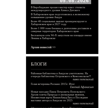
05.08.2026
В Биробиджане прошел мастер-класс стилиста
международного уровня Алекса Датского
В Хабаровском крае подготовились к возможному
повышению уровня Амура
Более 40 социальных выплат проиндексируют в
Хабаровском крае в 2027 году
Более 1 000 тонн бензина и дизтоплива доставили в
северные территории Хабаровского края
Бесплатную сеть Wi-Fi запустили на площади имени
Ленина в Хабаровске
Архив новостей >>
БЛОГИ
Районная библиотека в Амурске уничтожена. На
очереди библиотека Островского в Комсомольске?!
павел попельский
Голая вечеринка Роснано 2015г. Итог.
Евгений Афанасьев
Новые находки Павла Петровича Попельского:
Архив газеты Природа и аномальные явления,
Неизвестная карта НижнеАмурЛага и Последние
выставки автора в Амурске по 2025
павел попельский