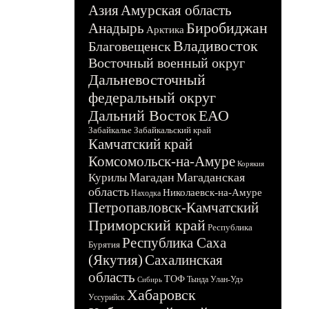
Азия
Амурская область
Биробиджан
Анадырь
Арктика
Владивосток
Благовещенск
Восточный военный округ
Дальневосточный
федеральный округ
Дальний Восток
ЕАО
Забайкалье
Забайкальский край
Камчатский край
Комсомольск-на-Амуре
Корякия
Магадан
Магаданская
Курилы
область
Николаевск-на-Амуре
Находка
Петропавловск-Камчатский
Приморский край
Республика
Республика Саха
Бурятия
(Якутия)
Сахалинская
область
ТОФ
Тында
Улан-Удэ
Сибирь
Хабаровск
Уссурийск