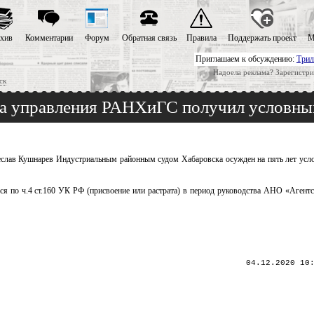
хив
Комментарии
Форум
Обратная связь
Правила
Поддержать проект
М
Приглашаем к обсуждению:
Трил
Надоела реклама? Зарегистри
ск
та управления РАНХиГС получил условны
лав Кушнарев Индустриальным районным судом Хабаровска осужден на пять лет услов
я по ч.4 ст.160 УК РФ (присвоение или растрата) в период руководства АНО «Агентс
04.12.2020 10