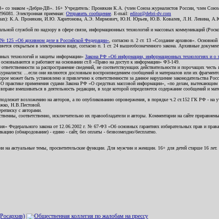
В» со знаком «Дебри-ДВ». 16+ Учредитель: Пронякин К.А. (член Союза журналистов России, член Союза
2296081. Электронная приемная:
Отправить сообщение
. E-mail:
editor@debri-dv.com
алах): К.А. Пронякин, И.Ю. Харитонова, А.Э. Мирмович, Ю.Н. Юрьев, Ю.В. Ковалев, Л.Н. Левина, А.
льной службой по надзору в сфере связи, информационных технологий и массовых коммуникаций (Роском
№ 125 «Об архивном деле в Российской Федерации»
, согласно п. 2 ст. 13 «Создание архивов». Основно
ется открытым в электронном виде, согласно п. 1 ст. 24 вышеобозначенного закона. Архивные документы 
ионных технологий и защиты информации»
Закона РФ «Об информации, информационных технологиях и о за
я основываются и работают на основании ст.8 «Право на доступ к информации» ФЗ-149.
 ответственности за распространение сведений, не соответствующих действительности и порочащих чест
урналиста: ...если они являются дословным воспроизведением сообщений и материалов или их фрагмент
орое может быть установлено и привлечено к ответственности за данное нарушение законодательства Рос
«О практике применения судами Закона РФ «О средствах массовой информации», «по делам, вытекающим 
вправе вмешиваться в деятельность редакции, в ходе которой определяется содержание сообщений и мат
одлежит возложению на авторов, а по опубликованию опровержения, в порядке ч.2 ст.152 ГК РФ - на уч
ожко, Н.В.Пестовой.
ереписку с авторами.
тственны, соответственно, исключительно их правообладатели и авторы. Комментарии на сайте приравне
я» Федерального закона от 12.06.2002 г. № 67-ФЗ «Об основных гарантиях избирательных прав и права н
ацию (обнародование) - едино - сайт, без оплаты - безвозмездно/бесплатно.
ии на актуальные темы, просветительские функции. Для мужчин и женщин. 16+ для детей старше 16 лет.