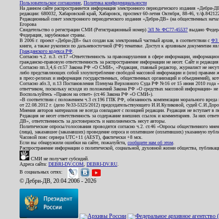
Пользовательское соглашение
,
Политика конфиденциальности
На данном сайте распространяется информация электронного периодического издания «Дебри-Д
редакции: 680032, Хабаровский край, Хабаровск, проспект 60-летия Октября, 88-46, т./ф.8421
Редакционный совет электронного периодического издания «Дебри-ДВ» (на общественных нач
Егорова
Свидетельство о регистрации СМИ (Регистрационный номер)
ЭЛ № ФС77-45537
выдано Федера
Федерация, зарубежные страны.
В 2006 г. проект «Дебри-ДВ» был создан как электронный частный архив, в соответствии с
ФЗ 
книги, а также рукописи по дальневосточной (РФ) тематике. Доступ к архивным документам явля
Гражданского кодекса РФ
.
Согласно ч.2. п.3. ст.17 «Ответственность за правонарушения в сфере информации, информац
гражданско-правовую ответственность за распространение информации не несет. Сайт и редакци
Согласно пп.3,4,6 ст.57 Закона РФ «О СМИ», «Редакция, главный редактор, журналист не несут
либо представляющих собой злоупотребление свободой массовой информации и (или) правами ж
в пресс-релизах и информация государственных, общественных организаций и объединений), кот
Согласно абз.3, п.13 Постановления Пленума Верховного Суда РФ №16 от 15 июня 2010 года 
ответчиком, поскольку исходя из положений Закона РФ «О средствах массовой информации» не 
Воспользуйтесь «Правом на ответ» (ст.46 Закона РФ «О СМИ»).
«В соответствии с положением ч.3 ст.196 ГПК РФ, обязанность компенсации морального вреда п
от 22.08.2012 г. (дело №33-5325/2012) председательствующего И.И.Куликовой, судей С.И.Дор
Мнения авторов материалов не всегда совпадают с позицией редакции. Редакция не вступает в п
Редакция не несет ответственность за содержание внешних ссылок и комментариев. За них отве
ДВ», ответственность за достоверность и наполняемость несут авторы.
Политические опросы/голосования проводятся согласно ч.2. ст.46 «Опросы общественного мнени
(лица), заказавшее (заказавших) проведение опроса и оплатившее (оплативших) указанную публик
Часовой пояс сервера UTC+11 (AEST), фактически +8 мск.
Если вы обнаружили ошибки на сайте, пожалуйста,
сообщите нам об этом
.
Распространение информации о политической, социальной, духовной жизни общества, публикац
СМИ не получает субсидий.
Адреса сайта:
DEBRI-DV.COM
,
DEBRI-DV.RU
.
В социальных сетях:
© Дебри-ДВ, 20.04.2006 - 2026