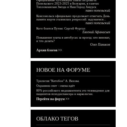
Официальные публикации Павла Петровича
Попельского 2023-2025 в Болгарии, в газетах
Тихоокеанская Звезда и Наш Город Амурск
павел попельский
Комсомольск официально продолжает отмечать День
памяти жертв сталинских репрессий: задумаемся...
павел попельский
Кого боится Путин: Сергей Фургал
Евгений Афанасьев
Повышение платы в автобусах за проезд: кто виноват,
и что делать?
Олег Паньков
Архив блогов >>
НОВОЕ НА ФОРУМЕ
Трилогия "Китобои" А. Вахова.
Охранник спит - смена идёт
80% российского медиаконтента это телевидение для
пациентов психдиспансера и наркологии.
Перейти на форум >>
ОБЛАКО ТЕГОВ