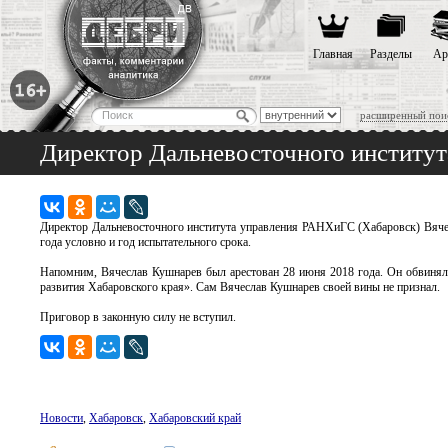
Главная
Разделы
Ар
расширенный пои
Директор Дальневосточного институ
Директор Дальневосточного института управления РАНХиГС (Хабаровск) Вячес
года условно и год испытательного срока.
Напомним, Вячеслав Кушнарев был арестован 28 июня 2018 года. Он обвинялс
развития Хабаровского края». Сам Вячеслав Кушнарев своей вины не признал.
Приговор в законную силу не вступил.
Новости
,
Хабаровск
,
Хабаровский край