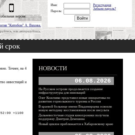
Имя:
Регистрация
Забыли пароль?
Пароль:
обильная версия
огия "Китобои" А. Вахова.
руйтесь, или авторизуйтесь.
й срок
НОВОСТИ
но. Точнее, на 4
06.08.2026
тво инвестиций и
На Русском острове продолжается создание
инфраструктуры для инноваций
Олег Кожемяко представил новые инициативы по
развитию горнолыжного туризма в России
В краевой больнице имени Владимирцева освоили
новую методику восстановления после инсульта
:52:00 +1100
Дальневосточная студия кинохроники получила
поддержку Дмитрия Демешина
Новый циклон приближается к Хабаровскому краю