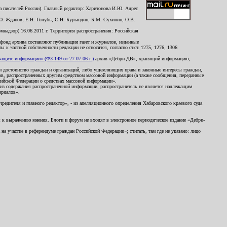
 писателей России). Главный редактор: Харитонова И.Ю. Адрес
Ю. Жданов, Е.Н. Голубь, С.Н. Бурындин, Б.М. Сухинин, О.В.
надзор) 16.06.2011 г. Территория распространения: Российская
й фонд архива составляют публикации газет и журналов, изданные
к частной собственности редакции не относятся, согласно ст.ст. 1275, 1276, 1306
щите информации» (ФЗ-149 от 27.07.06 г.)
архив «Дебри-ДВ», хранящий информацию,
ь и достоинство граждан и организаций, либо ущемляющих права и законные интересы граждан,
ов, распространенных другим средством массовой информации (а также сообщения, переданные
сийской Федерации о средствах массовой информации».
из содержания распространенной информации, распространитель не является надлежащим
ериалов».
редителя и главного редактор», - из апелляционного определения Хабаровского краевого суда
ны к выражению мнения. Блоги и форум не входят в электронное периодическое издание «Дебри-
а участие в референдуме граждан Российской Федерации»; считать, там где не указано: лицо