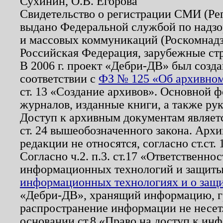
Сухинин, О.В. Егорова
Свидетельство о регистрации СМИ (Р
выдано Федеральной службой по надзо
и массовых коммуникаций (Роскомнадзо
Российская Федерация, зарубежные ст
В 2006 г. проект «Дебри-ДВ» был созда
соответствии с
ФЗ № 125 «Об архивном
ст. 13 «Создание архивов». Основной ф
журналов, изданные книги, а также ру
Доступ к архивным документам являетс
ст. 24 вышеобозначенного закона. Арх
редакции не относятся, согласно ст.ст. 
Согласно ч.2. п.3. ст.17 «Ответственн
информационных технологий и защит
информационных технологиях и о защит
«Дебри-ДВ», хранящий информацию, гр
распространение информации не несет.
основании ст.8 «Право на доступ к ин