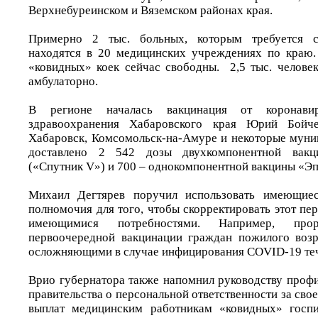
Верхнебуреинском и Вяземском районах края.
Примерно 2 тыс. больных, которым требуется ст
находятся в 20 медицинских учреждениях по краю.
«ковидных» коек сейчас свободны. 2,5 тыс. челове
амбулаторно.
В регионе началась вакцинация от коронавир
здравоохранения Хабаровского края Юрий Бойч
Хабаровск, Комсомольск-на-Амуре и некоторые мун
доставлено 2 542 дозы двухкомпонентной вакц
(«Спутник V») и 700 – однокомпонентной вакцины «Э
Михаил Дегтярев поручил использовать имеющиес
полномочия для того, чтобы скорректировать этот пер
имеющимися потребностями. Например, про
первоочередной вакцинации граждан пожилого возр
осложняющими в случае инфицирования COVID-19 теч
Врио губернатора также напомнил руководству профи
правительства о персональной ответственности за сво
выплат медицинским работникам «ковидных» госп