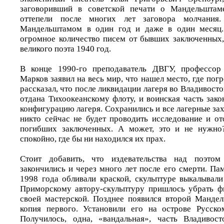
заговоривший в советской печати о Мандельштам
оттепели после многих лет заговора молчани
Мандельштамом в один год и даже в один месяц.
огромное количество писем от бывших заключенных,
великого поэта 1940 год.
В конце 1990-го преподаватель ДВГУ, профессор
Марков заявил на весь мир, что нашел место, где по
рассказал, что после ликвидации лагеря во Владивосто
отдана Тихоокеанскому флоту, и воинская часть зако
конфигурацию лагеря. Сохранились и все лагерные зах
никто сейчас не будет проводить исследование и от
погибших заключенных. А может, это и не нужно
спокойно, где бы ни находился их прах.
Стоит добавить, что издевательства над поэтом
закончились и через много лет после его смерти. Пам
1998 года обливали краской, скульптуре выкалывали
Приморскому автору-скульптуру пришлось убрать ф
своей мастерской. Позднее появился второй Манде
копия первого. Установили его на острове Русск
Получилось, одна, «вандальная», часть Владивост