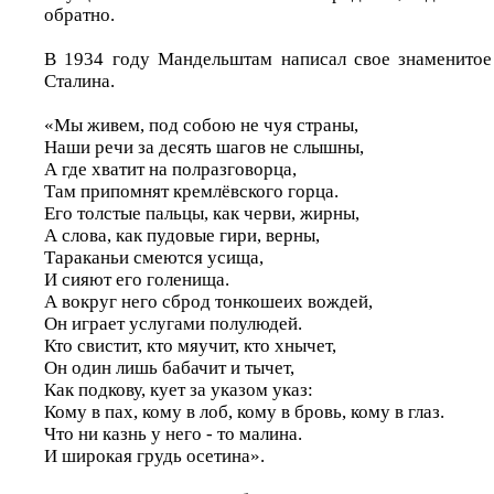
обратно.
В 1934 году Мандельштам написал свое знаменитое
Сталина.
«Мы живем, под собою не чуя страны,
Наши речи за десять шагов не слышны,
А где хватит на полразговорца,
Там припомнят кремлёвского горца.
Его толстые пальцы, как черви, жирны,
А слова, как пудовые гири, верны,
Тараканьи смеются усища,
И сияют его голенища.
А вокруг него сброд тонкошеих вождей,
Он играет услугами полулюдей.
Кто свистит, кто мяучит, кто хнычет,
Он один лишь бабачит и тычет,
Как подкову, кует за указом указ:
Кому в пах, кому в лоб, кому в бровь, кому в глаз.
Что ни казнь у него - то малина.
И широкая грудь осетина».