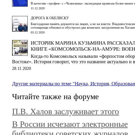
В качестве «трофея» с «Челюскина» экспедиция привезла более-менее
11.12.2020
ДОРОГА К ОБЕЛИСКУ
Благодарная память держится на людях, а не на власти. Владивостокс
сотоварищи обновил и обустроил два воинских захоронения на Хасане
03.12.2020
ИСТОРИК МАРИНА КУЗЬМИНА РАССКАЗАЛ
КНИГЕ «КОМСОМОЛЬСК-НА-АМУРЕ: ВОЕН
Когда-то Комсомольск называли «форпостом обо
Востоке». История говорит, что это название актуально и 
28.11.2020
Другие материалы по теме "Наука, История, Образова
Читайте также на форуме
П.В. Халов заслуживает этого
В России исчезают электронные
библиотеки советских журналов