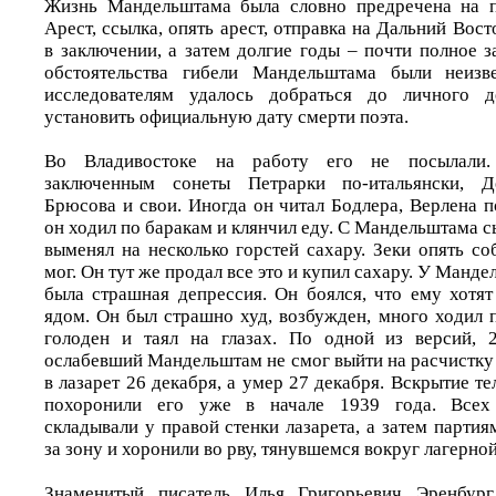
Жизнь Мандельштама была словно предречена на п
Арест, ссылка, опять арест, отправка на Дальний Вост
в заключении, а затем долгие годы – почти полное з
обстоятельства гибели Мандельштама были неизв
исследователям удалось добраться до личного 
установить официальную дату смерти поэта.
Во Владивостоке на работу его не посылали.
заключенным сонеты Петрарки по-итальянски, Де
Брюсова и свои. Иногда он читал Бодлера, Верлена 
он ходил по баракам и клянчил еду. С Мандельштама с
выменял на несколько горстей сахару. Зеки опять со
мог. Он тут же продал все это и купил сахару. У Манд
была страшная депрессия. Он боялся, что ему хотят
ядом. Он был страшно худ, возбужден, много ходил 
голоден и таял на глазах. По одной из версий, 
ослабевший Мандельштам не смог выйти на расчистку
в лазарет 26 декабря, а умер 27 декабря. Вскрытие те
похоронили его уже в начале 1939 года. Все
складывали у правой стенки лазарета, а затем партия
за зону и хоронили во рву, тянувшемся вокруг лагерно
Знаменитый писатель Илья Григорьевич Эренбург