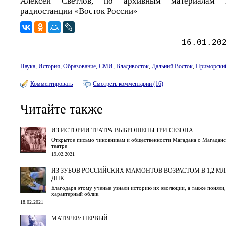
Алексей Светлов, по архивным материалам 
радиостанции «Восток России»
16.01.20
Наука, История, Образование, СМИ
,
Владивосток
,
Дальний Восток
,
Приморский
Комментировать
Смотреть комментарии (16)
Читайте также
ИЗ ИСТОРИИ ТЕАТРА ВЫБРОШЕНЫ ТРИ СЕЗОНА
Открытое письмо чиновникам и общественности Магадана о Магаданс
театре
19.02.2021
ИЗ ЗУБОВ РОССИЙСКИХ МАМОНТОВ ВОЗРАСТОМ В 1,2 МЛ
ДНК
Благодаря этому ученые узнали историю их эволюции, а также поняли,
характерный облик
18.02.2021
МАТВЕЕВ: ПЕРВЫЙ