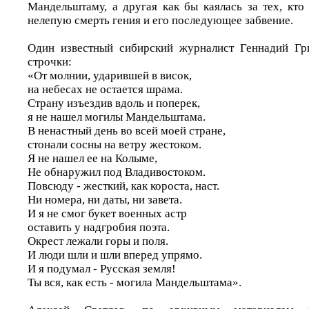
Мандельштаму, а другая как бы каялась за тех, кт
нелепую смерть гения и его последующее забвение.
Один известный сибирский журналист Геннадий Гри
строчки:
«От молнии, ударившей в висок,
на небесах не остается шрама.
Страну изъездив вдоль и поперек,
я не нашел могилы Мандельштама.
В ненастный день во всей моей стране,
стонали сосны на ветру жестоком.
Я не нашел ее на Колыме,
Не обнаружил под Владивостоком.
Повсюду - жесткий, как короста, наст.
Ни номера, ни даты, ни завета.
И я не смог букет военных астр
oставить у надгробия поэта.
Окрест лежали горы и поля.
И люди шли и шли вперед упрямо.
И я подумал - Русская земля!
Ты вся, как есть - могила Мандельштама».