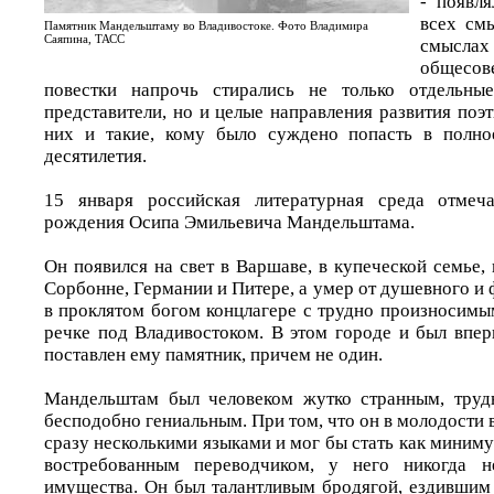
- появл
всех см
Памятник Мандельштаму во Владивостоке. Фото Владимира
Саяпина, ТАСС
смысл
общесов
повестки напрочь стирались не только отдельные
представители, но и целые направления развития по
них и такие, кому было суждено попасть в полно
десятилетия.
15 января российская литературная среда отмеч
рождения Осипа Эмильевича Мандельштама.
Он появился на свет в Варшаве, в купеческой семье,
Сорбонне, Германии и Питере, а умер от душевного и
в проклятом богом концлагере с трудно произносимы
речке под Владивостоком. В этом городе и был впер
поставлен ему памятник, причем не один.
Мандельштам был человеком жутко странным, трудн
бесподобно гениальным. При том, что он в молодости 
сразу несколькими языками и мог бы стать как мини
востребованным переводчиком, у него никогда 
имущества. Он был талантливым бродягой, ездившим