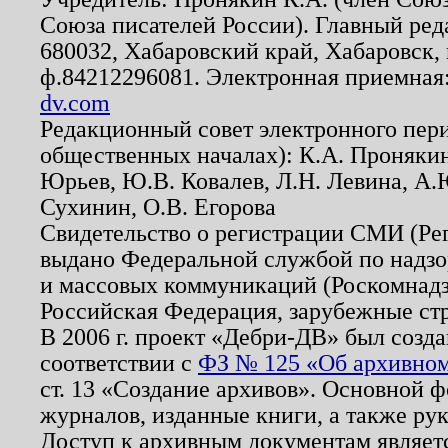
Союза писателей России). Главный ред
680032, Хабаровский край, Хабаровск, п
ф.84212296081. Электронная приемная
dv.com
Редакционный совет электронного пер
общественных началах): К.А. Проняки
Юрьев, Ю.В. Ковалев, Л.Н. Левина, А.
Сухинин, О.В. Егорова
Свидетельство о регистрации СМИ (Р
выдано Федеральной службой по надзо
и массовых коммуникаций (Роскомнадзо
Российская Федерация, зарубежные ст
В 2006 г. проект «Дебри-ДВ» был созда
соответствии с
ФЗ № 125 «Об архивном
ст. 13 «Создание архивов». Основной ф
журналов, изданные книги, а также ру
Доступ к архивным документам являетс