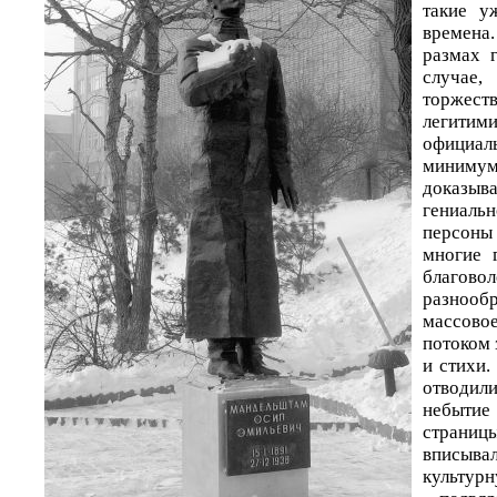
такие у
времена
размах 
случае
торжест
леги
официаль
миниму
доказыв
гениал
персоны 
многие 
благо
разнооб
массово
потоком 
и стихи.
отводил
небытие
стран
вписыв
культурн