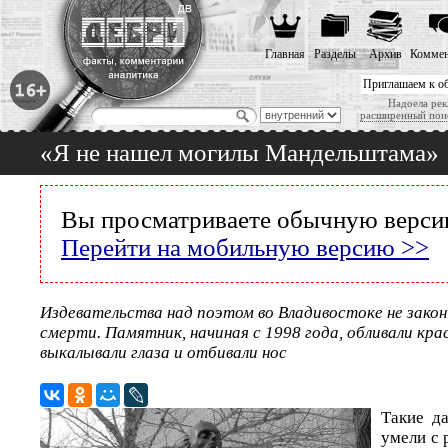
Главная
Разделы
Архив
Коммен
Приглашаем к о
Надоела рек
расширенный пои
«Я не нашел могилы Мандельштама»
Вы просматриваете обычную версию
Перейти на мобильную версию >>
Издевательства над поэтом во Владивостоке не закон
смерти. Памятник, начиная с 1998 года, обливали кра
выкалывали глаза и отбивали нос
Такие да
умели с 