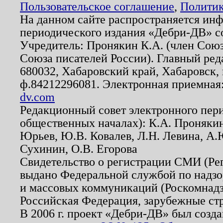
Пользовательское соглашение
,
Политик
На данном сайте распространяется ин
периодического издания «Дебри-ДВ» с
Учредитель: Пронякин К.А. (член Союз
Союза писателей России). Главный ред
680032, Хабаровский край, Хабаровск, п
ф.84212296081. Электронная приемная
dv.com
Редакционный совет электронного пер
общественных началах): К.А. Проняки
Юрьев, Ю.В. Ковалев, Л.Н. Левина, А.
Сухинин, О.В. Егорова
Свидетельство о регистрации СМИ (Р
выдано Федеральной службой по надзо
и массовых коммуникаций (Роскомнадзо
Российская Федерация, зарубежные ст
В 2006 г. проект «Дебри-ДВ» был созда