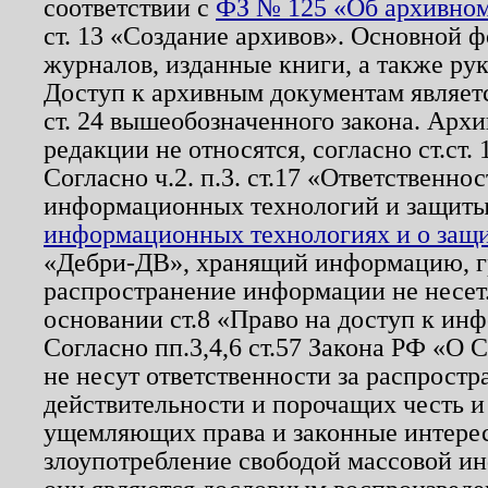
соответствии с
ФЗ № 125 «Об архивном
ст. 13 «Создание архивов». Основной ф
журналов, изданные книги, а также ру
Доступ к архивным документам являетс
ст. 24 вышеобозначенного закона. Арх
редакции не относятся, согласно ст.ст. 
Согласно ч.2. п.3. ст.17 «Ответственн
информационных технологий и защит
информационных технологиях и о защит
«Дебри-ДВ», хранящий информацию, гр
распространение информации не несет.
основании ст.8 «Право на доступ к ин
Согласно пп.3,4,6 ст.57 Закона РФ «О
не несут ответственности за распрост
действительности и порочащих честь и
ущемляющих права и законные интере
злоупотребление свободой массовой ин