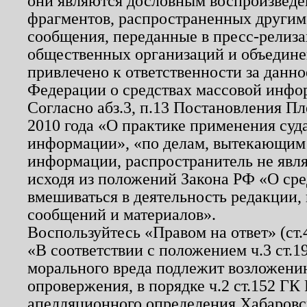
они являются дословным воспроизведе
фрагментов, распространенных другим
сообщения, переданные в пресс-релиза
общественных организаций и объединен
привлечено к ответственности за данн
Федерации о средствах массовой инфо
Согласно абз.3, п.13 Постановления П
2010 года «О практике применения суд
информации», «по делам, вытекающим
информации, распространитель не явл
исходя из положений Закона РФ «О ср
вмешиваться в деятельность редакции, 
сообщений и материалов».
Воспользуйтесь «Правом на ответ» (ст
«В соответствии с положением ч.3 ст.
морального вреда подлежит возложению
опровержения, в порядке ч.2 ст.152 ГК 
апелляционного определения Хабаровско