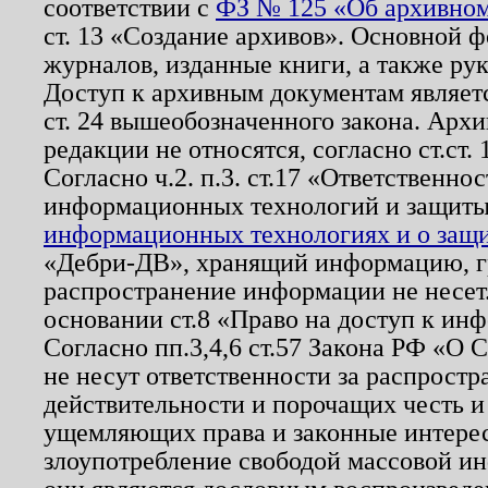
соответствии с
ФЗ № 125 «Об архивном
ст. 13 «Создание архивов». Основной ф
журналов, изданные книги, а также ру
Доступ к архивным документам являетс
ст. 24 вышеобозначенного закона. Арх
редакции не относятся, согласно ст.ст. 
Согласно ч.2. п.3. ст.17 «Ответственн
информационных технологий и защит
информационных технологиях и о защит
«Дебри-ДВ», хранящий информацию, гр
распространение информации не несет.
основании ст.8 «Право на доступ к ин
Согласно пп.3,4,6 ст.57 Закона РФ «О
не несут ответственности за распрост
действительности и порочащих честь и
ущемляющих права и законные интере
злоупотребление свободой массовой ин