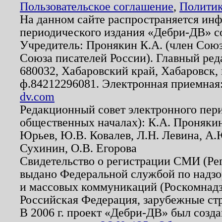
Пользовательское соглашение
,
Политик
На данном сайте распространяется ин
периодического издания «Дебри-ДВ» с
Учредитель: Пронякин К.А. (член Союз
Союза писателей России). Главный ред
680032, Хабаровский край, Хабаровск, п
ф.84212296081. Электронная приемная
dv.com
Редакционный совет электронного пер
общественных началах): К.А. Проняки
Юрьев, Ю.В. Ковалев, Л.Н. Левина, А.
Сухинин, О.В. Егорова
Свидетельство о регистрации СМИ (Р
выдано Федеральной службой по надзо
и массовых коммуникаций (Роскомнадзо
Российская Федерация, зарубежные ст
В 2006 г. проект «Дебри-ДВ» был созда