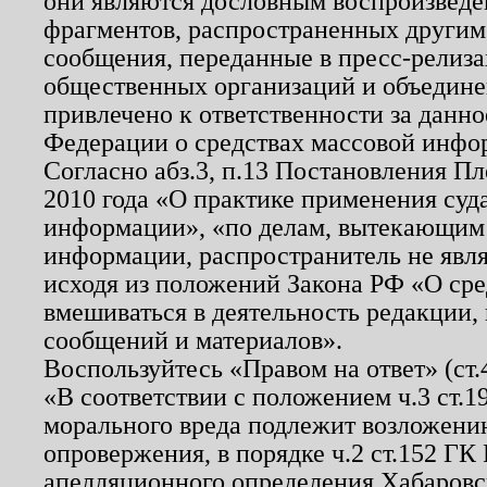
они являются дословным воспроизведе
фрагментов, распространенных другим
сообщения, переданные в пресс-релиза
общественных организаций и объединен
привлечено к ответственности за данн
Федерации о средствах массовой инфо
Согласно абз.3, п.13 Постановления П
2010 года «О практике применения суд
информации», «по делам, вытекающим
информации, распространитель не явл
исходя из положений Закона РФ «О ср
вмешиваться в деятельность редакции, 
сообщений и материалов».
Воспользуйтесь «Правом на ответ» (ст
«В соответствии с положением ч.3 ст.
морального вреда подлежит возложению
опровержения, в порядке ч.2 ст.152 ГК 
апелляционного определения Хабаровско