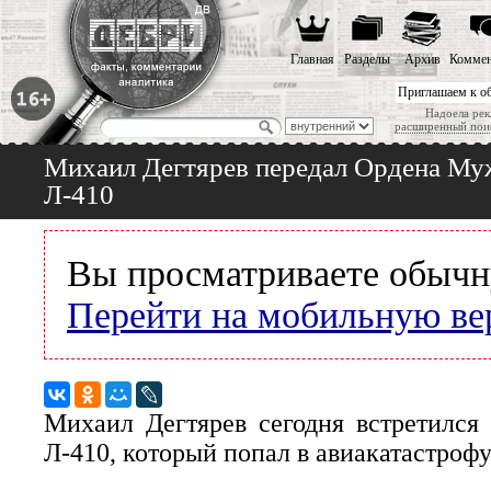
Главная
Разделы
Архив
Коммен
Приглашаем к о
Надоела рек
расширенный пои
Михаил Дегтярев передал Ордена Муж
Л-410
Вы просматриваете обычн
Перейти на мобильную ве
Михаил Дегтярев сегодня встретился
Л-410, который попал в авиакатастрофу