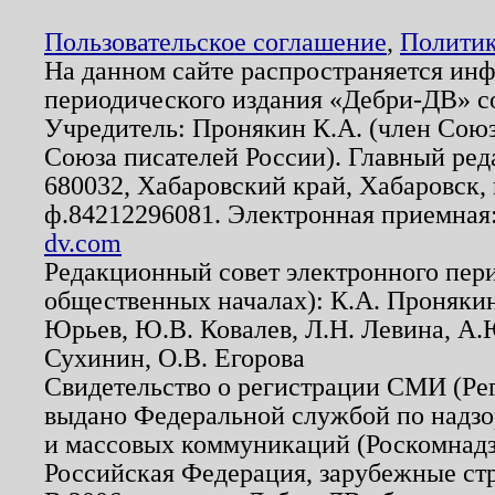
Пользовательское соглашение
,
Политик
На данном сайте распространяется ин
периодического издания «Дебри-ДВ» с
Учредитель: Пронякин К.А. (член Союз
Союза писателей России). Главный ред
680032, Хабаровский край, Хабаровск, п
ф.84212296081. Электронная приемная
dv.com
Редакционный совет электронного пер
общественных началах): К.А. Проняки
Юрьев, Ю.В. Ковалев, Л.Н. Левина, А.
Сухинин, О.В. Егорова
Свидетельство о регистрации СМИ (Р
выдано Федеральной службой по надзо
и массовых коммуникаций (Роскомнадзо
Российская Федерация, зарубежные ст