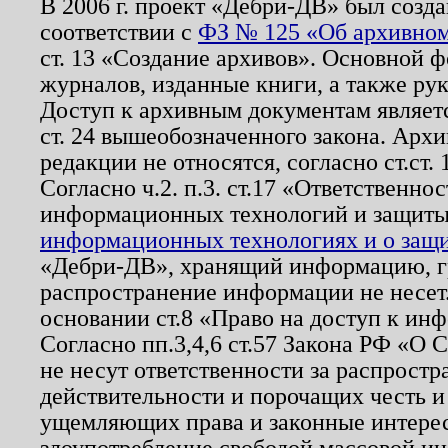
В 2006 г. проект «Дебри-ДВ» был созда
соответствии с
ФЗ № 125 «Об архивном
ст. 13 «Создание архивов». Основной ф
журналов, изданные книги, а также ру
Доступ к архивным документам являетс
ст. 24 вышеобозначенного закона. Арх
редакции не относятся, согласно ст.ст. 
Согласно ч.2. п.3. ст.17 «Ответственн
информационных технологий и защит
информационных технологиях и о защит
«Дебри-ДВ», хранящий информацию, гр
распространение информации не несет.
основании ст.8 «Право на доступ к ин
Согласно пп.3,4,6 ст.57 Закона РФ «О
не несут ответственности за распрост
действительности и порочащих честь и
ущемляющих права и законные интере
злоупотребление свободой массовой ин