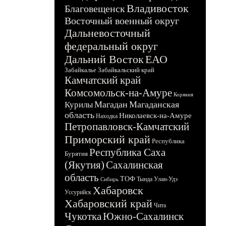
Владивосток
Благовещенск
Восточный военный округ
Дальневосточный
федеральный округ
Дальний Восток
ЕАО
Забайкалье
Забайкальский край
Камчатский край
Комсомольск-на-Амуре
Корякия
Магадан
Магаданская
Курилы
область
Николаевск-на-Амуре
Находка
Петропавловск-Камчатский
Приморский край
Республика
Республика Саха
Бурятия
(Якутия)
Сахалинская
область
ТОФ
Тында
Улан-Удэ
Сибирь
Хабаровск
Уссурийск
Хабаровский край
Чита
Чукотка
Южно-Сахалинск