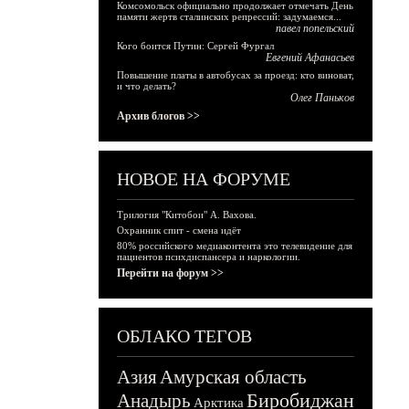
Комсомольск официально продолжает отмечать День
памяти жертв сталинских репрессий: задумаемся...
павел попельский
Кого боится Путин: Сергей Фургал
Евгений Афанасьев
Повышение платы в автобусах за проезд: кто виноват,
и что делать?
Олег Паньков
Архив блогов >>
НОВОЕ НА ФОРУМЕ
Трилогия "Китобои" А. Вахова.
Охранник спит - смена идёт
80% российского медиаконтента это телевидение для
пациентов психдиспансера и наркологии.
Перейти на форум >>
ОБЛАКО ТЕГОВ
Азия
Амурская область
Биробиджан
Анадырь
Арктика