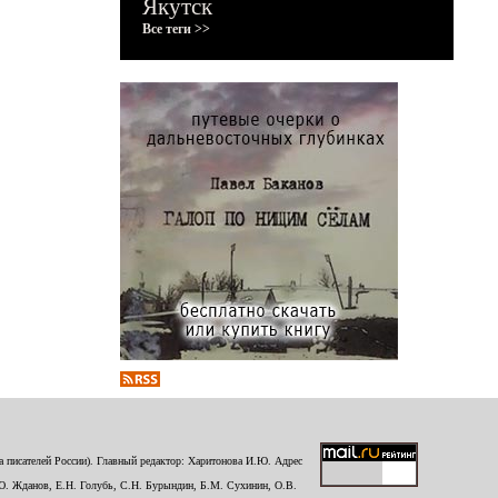
Якутск
Все теги >>
 писателей России). Главный редактор: Харитонова И.Ю. Адрес
Ю. Жданов, Е.Н. Голубь, С.Н. Бурындин, Б.М. Сухинин, О.В.