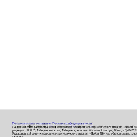
Пользовательское соглашение
,
Политика конфиденциальности
На данном сайте распространяется информация электронного периодического издания «Дебри-Д
редакции: 680032, Хабаровский край, Хабаровск, проспект 60-летия Октября, 88-46, т./ф.8421
Редакционный совет электронного периодического издания «Дебри-ДВ» (на общественных нач
Егорова