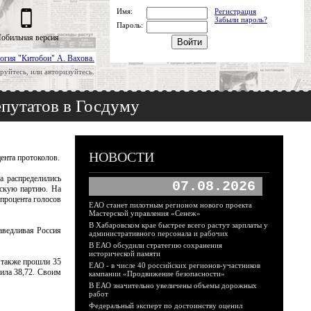
Имя:
Регистрация
Забыли пароль?
Пароль:
обильная версия
огия "Китобои" А. Вахова.
руйтесь, или авторизуйтесь.
епутатов в Госдуму
НОВОСТИ
ента протоколов.
а распределились
07.08.2026
ескую партию. На
 процента голосов
ЕАО станет пилотным регионом нового проекта
Мастерской управления «Сенеж»
В Хабаровском крае быстрее всего растут зарплаты у
аведливая Россия
административного персонала и рабочих
В ЕАО обсудили стратегию сохранения
исторической памяти
 также прошли 35
ЕАО - в числе 40 российских регионов-участников
ила 38,72. Своим
кампании «Продвижение безопасности»
В ЕАО значительно увеличены объемы дорожных
работ
Федеральный эксперт по достоинству оценил