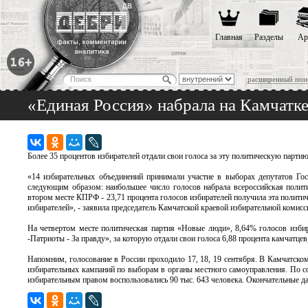
Главная
Разделы
Ар
расширенный пои
«Единая Россия» набрала на Камчатке
Более 35 процентов избирателей отдали свои голоса за эту политическую парти
«14 избирательных объединений принимали участие в выборах депутатов Го
следующим образом: наибольшее число голосов набрала всероссийская полити
втором месте КПРФ - 23,71 процента голосов избирателей получила эта политич
избирателей», - заявила председатель Камчатской краевой избирательной комис
На четвертом месте политическая партия «Новые люди», 8,64% голосов избир
-Патриоты - За правду», за которую отдали свои голоса 6,88 процента камчатц
Напомним, голосование в России проходило 17, 18, 19 сентября. В Камчатско
избирательных кампаний по выборам в органы местного самоуправления. По со
избирательным правом воспользовались 90 тыс. 643 человека. Окончательные д