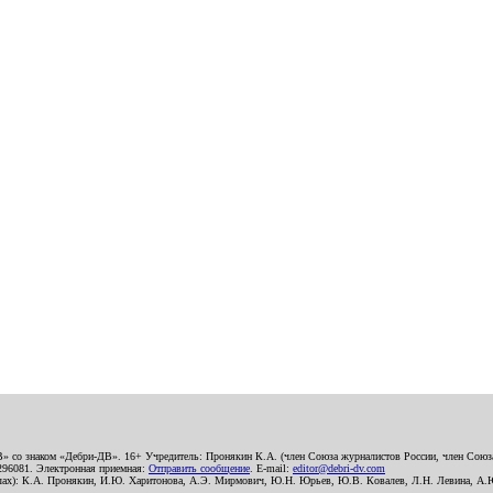
В» со знаком «Дебри-ДВ». 16+ Учредитель: Пронякин К.А. (член Союза журналистов России, член Союза
2296081. Электронная приемная:
Отправить сообщение
. E-mail:
editor@debri-dv.com
алах): К.А. Пронякин, И.Ю. Харитонова, А.Э. Мирмович, Ю.Н. Юрьев, Ю.В. Ковалев, Л.Н. Левина, А.