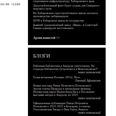
спортивную инфраструктуру Хабаровского края
:33:00 +1100
Дноуглубительный флот будет создан для Северного
морского пути
На Хабаровском судостроительном заводе началось
производство дебаркадеров
ЦУМ в Хабаровске вернули государству
Бывший судоремонтный завод «Якорь» в Советской
Гавани планируют восстановить
Архив новостей >>
БЛОГИ
Районная библиотека в Амурске уничтожена. На
очереди библиотека Островского в Комсомольске?!
павел попельский
Голая вечеринка Роснано 2015г. Итог.
Евгений Афанасьев
Новые находки Павла Петровича Попельского:
Архив газеты Природа и аномальные явления,
Неизвестная карта НижнеАмурЛага и Последние
выставки автора в Амурске по 2025
павел попельский
Официальные публикации Павла Петровича
Попельского 2023-2025 в Болгарии, в газетах
Тихоокеанская Звезда и Наш Город Амурск
павел попельский