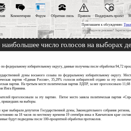
хив
Комментарии
Форум
Обратная связь
Правила
Поддержать проект
М
Приглашаем к обсуждению:
Трил
Надоела реклама? Зарегистри
ск
 наибольшее число голосов на выборах д
ю по федеральному избирательному округу, данные получены после обработки 94,72 проц
сударственной думы восьмого созыва по федеральному избирательному округу. Мест
ческая партия «Единая Россия», 35,29% голосов избирателей отдано за эту политич
еская партия. На третьем месте политическая партия ЛДПР, за нее проголосовало 11,68
сии Инга Иринина.
ателей проголосовали за эту партию. Пятое место заняла политическая партия «Спр
ев, пришедших на выборы.
м крае выбирали депутатов Государственной думы, Законодательного собрания региона,
стоянию на 18 часов по местному времени 19 сентября явка в Камчатском крае состав
анные будут подведены после 100-процентной обработки протоколов.