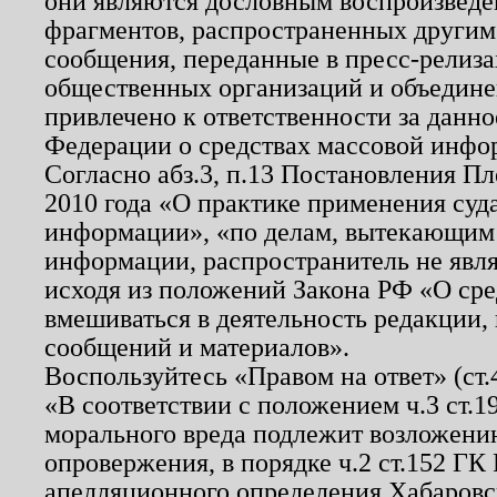
они являются дословным воспроизведе
фрагментов, распространенных другим
сообщения, переданные в пресс-релиза
общественных организаций и объединен
привлечено к ответственности за данн
Федерации о средствах массовой инфо
Согласно абз.3, п.13 Постановления П
2010 года «О практике применения суд
информации», «по делам, вытекающим
информации, распространитель не явл
исходя из положений Закона РФ «О ср
вмешиваться в деятельность редакции, 
сообщений и материалов».
Воспользуйтесь «Правом на ответ» (ст
«В соответствии с положением ч.3 ст.
морального вреда подлежит возложению
опровержения, в порядке ч.2 ст.152 ГК 
апелляционного определения Хабаровско