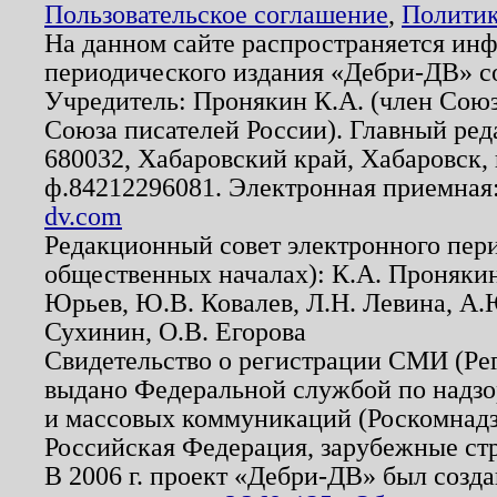
Пользовательское соглашение
,
Политик
На данном сайте распространяется ин
периодического издания «Дебри-ДВ» с
Учредитель: Пронякин К.А. (член Союз
Союза писателей России). Главный ред
680032, Хабаровский край, Хабаровск, п
ф.84212296081. Электронная приемная
dv.com
Редакционный совет электронного пер
общественных началах): К.А. Проняки
Юрьев, Ю.В. Ковалев, Л.Н. Левина, А.
Сухинин, О.В. Егорова
Свидетельство о регистрации СМИ (Р
выдано Федеральной службой по надзо
и массовых коммуникаций (Роскомнадзо
Российская Федерация, зарубежные ст
В 2006 г. проект «Дебри-ДВ» был созда