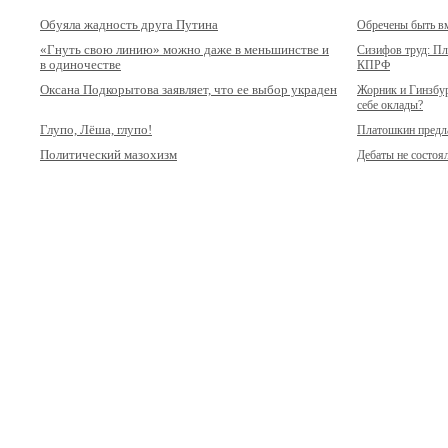
Обуяла жадность друга Путина
Обречены быть в
«Гнуть свою линию» можно даже в меньшинстве и
Сизифов труд: Пл
в одиночестве
КПРФ
Оксана Подкорытова заявляет, что ее выбор украден
Жорник и Гинзбур
себе оклады?
Глупо, Лёша, глупо!
Платошкин предла
Политический мазохизм
Дебаты не состоя