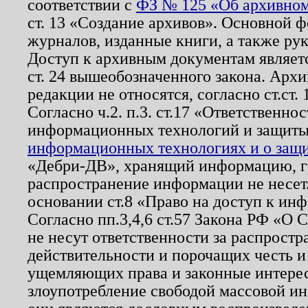
соответствии с
ФЗ № 125 «Об архивном
ст. 13 «Создание архивов». Основной ф
журналов, изданные книги, а также ру
Доступ к архивным документам являетс
ст. 24 вышеобозначенного закона. Арх
редакции не относятся, согласно ст.ст. 
Согласно ч.2. п.3. ст.17 «Ответственн
информационных технологий и защит
информационных технологиях и о защит
«Дебри-ДВ», хранящий информацию, гр
распространение информации не несет.
основании ст.8 «Право на доступ к ин
Согласно пп.3,4,6 ст.57 Закона РФ «О
не несут ответственности за распрост
действительности и порочащих честь и
ущемляющих права и законные интере
злоупотребление свободой массовой ин