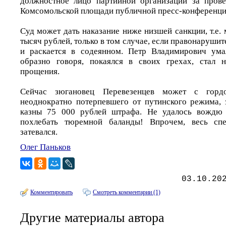
должностное лицо партийной организации за прове
Комсомольской площади публичной пресс-конференци
Суд может дать наказание ниже низшей санкции, т.е
тысяч рублей, только в том случае, если правонарушит
и раскается в содеянном. Петр Владимирович умал
образно говоря, покаялся в своих грехах, стал 
прощения.
Сейчас зюгановец Перевезенцев может с горд
неоднократно потерпевшего от путинского режима, 
казны 75 000 рублей штрафа. Не удалось вождю 
похлебать тюремной баланды! Впрочем, весь спе
затевался.
Олег Паньков
03.10.20
Комментировать
Смотреть комментарии (1)
Другие материалы автора