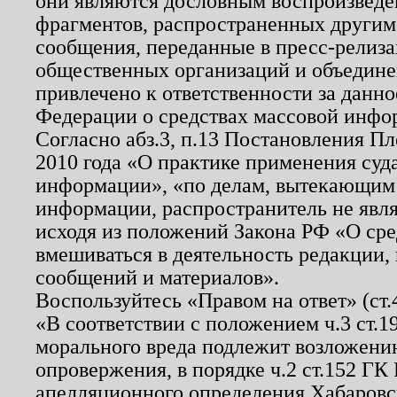
они являются дословным воспроизведе
фрагментов, распространенных другим
сообщения, переданные в пресс-релиза
общественных организаций и объединен
привлечено к ответственности за данн
Федерации о средствах массовой инфо
Согласно абз.3, п.13 Постановления П
2010 года «О практике применения суд
информации», «по делам, вытекающим
информации, распространитель не явл
исходя из положений Закона РФ «О ср
вмешиваться в деятельность редакции, 
сообщений и материалов».
Воспользуйтесь «Правом на ответ» (ст
«В соответствии с положением ч.3 ст.
морального вреда подлежит возложению
опровержения, в порядке ч.2 ст.152 ГК 
апелляционного определения Хабаровско