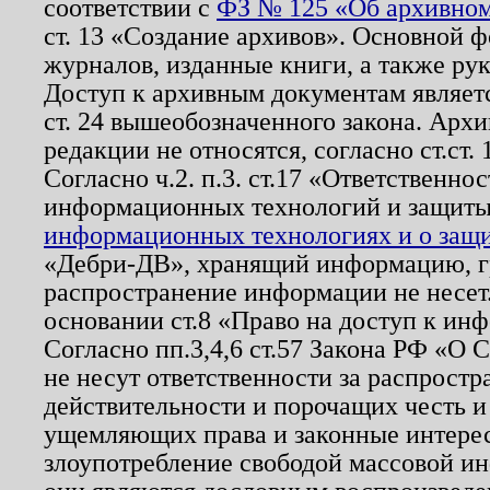
соответствии с
ФЗ № 125 «Об архивном
ст. 13 «Создание архивов». Основной ф
журналов, изданные книги, а также ру
Доступ к архивным документам являетс
ст. 24 вышеобозначенного закона. Арх
редакции не относятся, согласно ст.ст. 
Согласно ч.2. п.3. ст.17 «Ответственн
информационных технологий и защит
информационных технологиях и о защит
«Дебри-ДВ», хранящий информацию, гр
распространение информации не несет.
основании ст.8 «Право на доступ к ин
Согласно пп.3,4,6 ст.57 Закона РФ «О
не несут ответственности за распрост
действительности и порочащих честь и
ущемляющих права и законные интере
злоупотребление свободой массовой ин