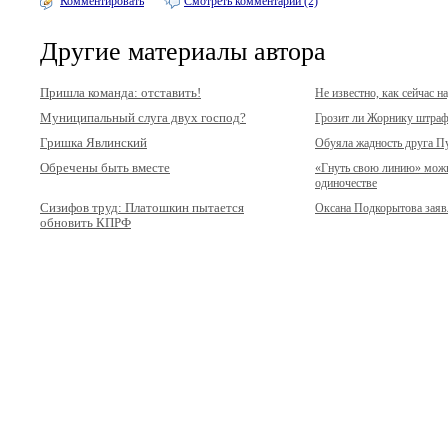
Комментировать
Смотреть комментарии (2)
Другие материалы автора
Пришла команда: отставить!
Не известно, как сейчас н
Муниципальный слуга двух господ?
Грозит ли Жорнику штраф
Гришка Явлинский
Обуяла жадность друга П
Обречены быть вместе
«Гнуть свою линию» можн
одиночестве
Сизифов труд: Платошкин пытается
Оксана Подкорытова заявл
обновить КПРФ