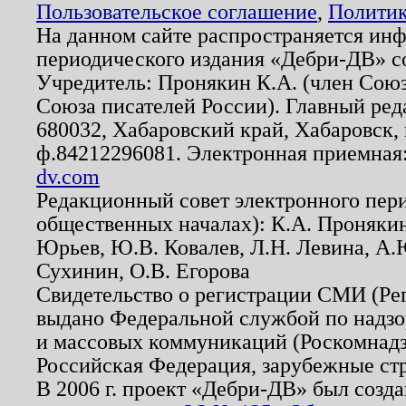
Пользовательское соглашение
,
Политик
На данном сайте распространяется ин
периодического издания «Дебри-ДВ» с
Учредитель: Пронякин К.А. (член Союз
Союза писателей России). Главный ред
680032, Хабаровский край, Хабаровск, п
ф.84212296081. Электронная приемная
dv.com
Редакционный совет электронного пер
общественных началах): К.А. Проняки
Юрьев, Ю.В. Ковалев, Л.Н. Левина, А.
Сухинин, О.В. Егорова
Свидетельство о регистрации СМИ (Р
выдано Федеральной службой по надзо
и массовых коммуникаций (Роскомнадзо
Российская Федерация, зарубежные ст
В 2006 г. проект «Дебри-ДВ» был созда