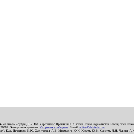
В» со знаком «Дебри-ДВ». 16+ Учредитель: Пронякин К.А. (член Союза журналистов России, член Союза
2296081. Электронная приемная:
Отправить сообщение
. E-mail:
editor@debri-dv.com
алах): К.А. Пронякин, И.Ю. Харитонова, А.Э. Мирмович, Ю.Н. Юрьев, Ю.В. Ковалев, Л.Н. Левина, А.