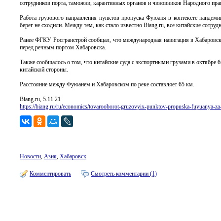
сотрудников порта, таможни, карантинных органов и чиновников Народного прав
Работа грузового направления пунктов пропуска Фуюаня в контексте пандеми
берег не сходили. Между тем, как стало известно Biang.ru, все китайские сот
Ранее ФГКУ Росгранстрой сообщал, что международная навигация в Хабаровске
перед речным портом Хабаровска.
Также сообщалось о том, что китайские суда с экспортными грузами в октябре
китайской стороны.
Расстояние между Фуюанем и Хабаровском по реке составляет 65 км.
Biang.ru, 5.11.21
https://biang.ru/ru/economics/tovarooborot-gruzovyix-punktov-propuska-fuyuanya-z
Новости
,
Азия
,
Хабаровск
Комментировать
Смотреть комментарии (1)