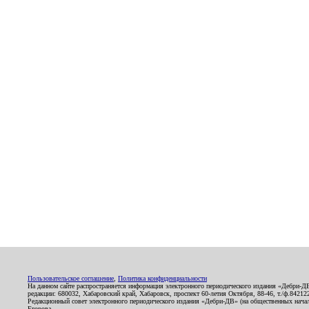
Пользовательское соглашение
,
Политика конфиденциальности
На данном сайте распространяется информация электронного периодического издания «Дебри-Д
редакции: 680032, Хабаровский край, Хабаровск, проспект 60-летия Октября, 88-46, т./ф.8421
Редакционный совет электронного периодического издания «Дебри-ДВ» (на общественных нач
Егорова