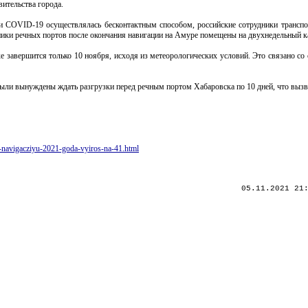
ительства города.
и COVID-19 осуществлялась бесконтактным способом, российские сотрудники транспо
рудники речных портов после окончания навигации на Амуре помещены на двухнедельный к
 завершится только 10 ноября, исходя из метеорологических условий. Это связано со 
 были вынуждены ждать разгрузки перед речным портом Хабаровска по 10 дней, что выз
a-navigacziyu-2021-goda-vyiros-na-41.html
05.11.2021 21