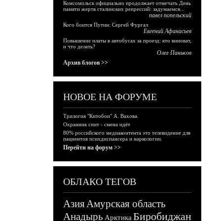
Комсомольск официально продолжает отмечать День
памяти жертв сталинских репрессий: задумаемся...
павел попельский
Кого боится Путин: Сергей Фургал
Евгений Афанасьев
Повышение платы в автобусах за проезд: кто виноват,
и что делать?
Олег Паньков
Архив блогов >>
НОВОЕ НА ФОРУМЕ
Трилогия "Китобои" А. Вахова.
Охранник спит - смена идёт
80% российского медиаконтента это телевидение для
пациентов психдиспансера и наркологии.
Перейти на форум >>
ОБЛАКО ТЕГОВ
Азия
Амурская область
Биробиджан
Анадырь
Арктика