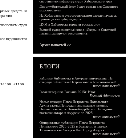
спортивную инфраструктуру Хабаровского края
Дноуглубительный флот будет создан для Северного
морского пути
ртных средств на
арантин.
На Хабаровском судостроительном заводе началось
производство дебаркадеров
ЦУМ в Хабаровске вернули государству
скоплением судов
Бывший судоремонтный завод «Якорь» в Советской
Гавани планируют восстановить
вало недовольство
Архив новостей >>
БЛОГИ
Районная библиотека в Амурске уничтожена. На
очереди библиотека Островского в Комсомольске?!
:10:00 +1100
павел попельский
Голая вечеринка Роснано 2015г. Итог.
Евгений Афанасьев
Новые находки Павла Петровича Попельского:
Архив газеты Природа и аномальные явления,
Неизвестная карта НижнеАмурЛага и Последние
выставки автора в Амурске по 2025
павел попельский
Официальные публикации Павла Петровича
Попельского 2023-2025 в Болгарии, в газетах
Тихоокеанская Звезда и Наш Город Амурск
павел попельский