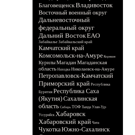
Владивосток
Благовещенск
Восточный военный округ
Дальневосточный
федеральный округ
Дальний Восток
ЕАО
Забайкалье
Забайкальский край
Камчатский край
Комсомольск-на-Амуре
Корякия
Магадан
Магаданская
Курилы
область
Николаевск-на-Амуре
Находка
Петропавловск-Камчатский
Приморский край
Республика
Республика Саха
Бурятия
(Якутия)
Сахалинская
область
ТОФ
Тында
Улан-Удэ
Сибирь
Хабаровск
Уссурийск
Хабаровский край
Чита
Чукотка
Южно-Сахалинск