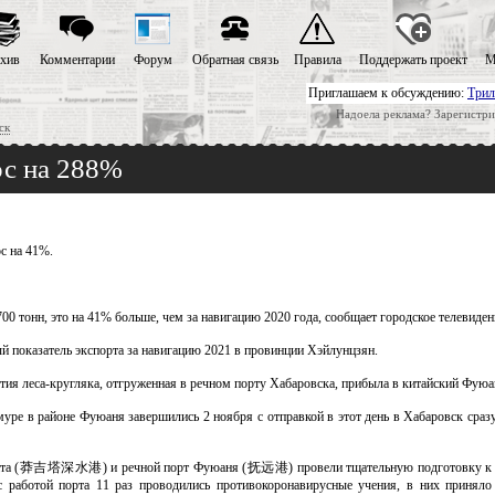
хив
Комментарии
Форум
Обратная связь
Правила
Поддержать проект
М
Приглашаем к обсуждению:
Трил
Надоела реклама? Зарегистри
ск
ос на 288%
с на 41%.
0 тонн, это на 41% больше, чем за навигацию 2020 года, сообщает городское телевиден
й показатель экспорта за навигацию 2021 в провинции Хэйлунцзян.
ртия леса-кругляка, отгруженная в речном порту Хабаровска, прибыла в китайский Фуюа
уре в районе Фуюаня завершились 2 ноября с отправкой в этот день в Хабаровск сраз
нцзита (莽吉塔深水港) и речной порт Фуюаня (抚远港) провели тщательную подготовку к р
 работой порта 11 раз проводились противокоронавирусные учения, в них приняло