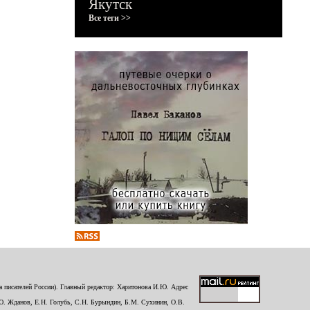
Якутск
Все теги >>
 писателей России). Главный редактор: Харитонова И.Ю. Адрес
Ю. Жданов, Е.Н. Голубь, С.Н. Бурындин, Б.М. Сухинин, О.В.