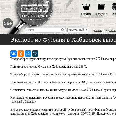
Главная
Разделы
Ар
расширенный пои
Экспорт из Фуюаня в Хабаровск выр
Товарооборот грузовых пунктов пропуска Фуюаня за навигацию 2021 года выро
При этом экспорт из Фуюаня в Хабаровск вырос на 288%.
Товарооборот грузовых пунктов пропуска Фуюаня за навигацию 2021 года 173.70
При этом экспорт из Фуюаня в Хабаровск вырос на 288%, это самый динамичны
Отмечается, что сезон навигации на Амуре, начался 2 мая 2021 года. Первая па
Как поясняет телеканал, грузовые международные перевозки и навигация на Ам
толкачей с баржами.
В сюжете также поясняется, что грузовой глубоководный порт Фуюаня Ма
направления с Хабаровском в контексте пандемии COVID-19. Параллельно с