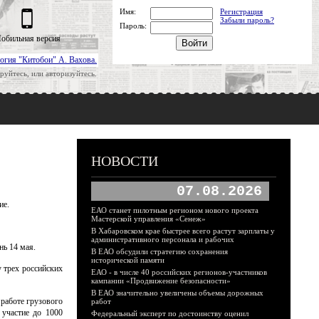
Имя:
Регистрация
Забыли пароль?
Пароль:
обильная версия
огия "Китобои" А. Вахова.
руйтесь, или авторизуйтесь.
НОВОСТИ
07.08.2026
ие.
ЕАО станет пилотным регионом нового проекта
Мастерской управления «Сенеж»
В Хабаровском крае быстрее всего растут зарплаты у
административного персонала и рабочих
нь 14 мая.
В ЕАО обсудили стратегию сохранения
исторической памяти
у трех российских
ЕАО - в числе 40 российских регионов-участников
кампании «Продвижение безопасности»
В ЕАО значительно увеличены объемы дорожных
аботе грузового
работ
 участие до 1000
Федеральный эксперт по достоинству оценил