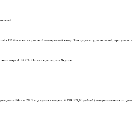
мателей
«Yamaha FR 26» – это скоростной маневренный катер. Тип судна – туристический, прогулочн
омпании мира АЛРОСА. Осталось уговорить Якутию
езидента РФ - за 2009 год сумма к выдаче: 4 190 889,63 рублей (четыре миллиона сто дев