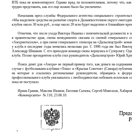
ВТБ пока не комментируют. Однако вряд ли положительным, потому что, как з
трудно представить, как его еще можно было бы увеличить».
Начальник пресс-службы Федерального агентства специального строительс
«Мы выделяем средства на развитие спорта в Дальневосточном округе ежегодно»
клубов около 30 млн руб., и еще около 20 млн будет выделено в ближайшее врем
Отметим, что после ухода Виктора Ишаева с попечительской должности в 
в правительстве края, смена менеджмента связана со сменой генерального
«Амурметаллом», а при смене генерального спонсора на «Дальспецстрой» кома
у клуба в последние годы менялись несколько раз. С 1996 года им был Вик
Александр Шишкин. С его приходом команда снова вернулась в Суперлигу. Одна
клуба. Позже президентом клуба стал руководитель «Дальспецстроя» Юрий Хри
Поиск денег для «Амура» не первый пример того, как деньги на содержан
случае с футбольными клубами «Томь» и «Крылья Советов» (Самара) публичны
на которые и ссылались региональные руководители, обращаясь к федер
профессионального клуба увязывалось с необходимостью избежать всплесков 
пока не поступало.
Ирина Граник, Максим Иванов; Евгения Сычева, Сергей Мингазов, Хабаров
«Коммерсантъ» № 110, 23.06.10.