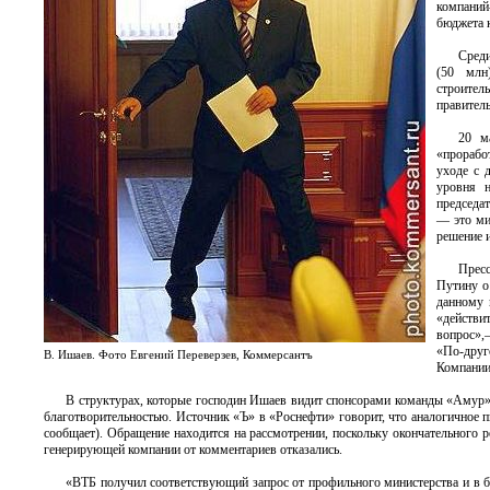
компаний
бюджета 
Среди
(50 млн
строите
правител
20 м
«прорабо
уходе с 
уровня н
председа
— это ми
решение 
Прес
Путину о
данному 
«действи
вопрос»,
«По-друг
В. Ишаев. Фото Евгений Переверзев, Коммерсантъ
Компании
В структурах, которые господин Ишаев видит спонсорами команды «Амур»,
благотворительностью. Источник «Ъ» в «Роснефти» говорит, что аналогичное 
сообщает). Обращение находится на рассмотрении, поскольку окончательного 
генерирующей компании от комментариев отказались.
«ВТБ получил соответствующий запрос от профильного министерства и в б