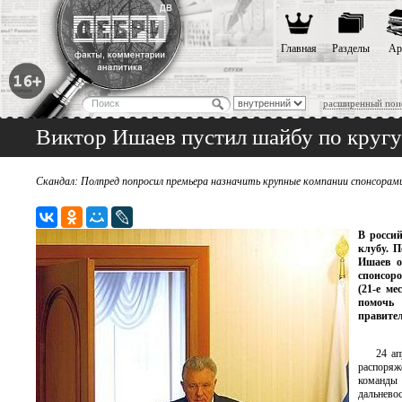
Главная
Разделы
Ар
расширенный пои
Виктор Ишаев пустил шайбу по кругу
Скандал: Полпред попросил премьера назначить крупные компании спонсорами
В росси
клубу. 
Ишаев о
спонсоро
(21-е м
помочь 
правител
24 ап
распоряж
команды 
дальнево