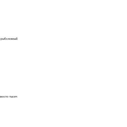
о-рыболовный
яносто тысяч