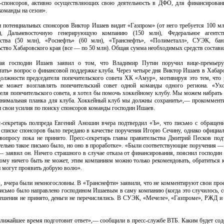
-спонсоров, активно осуществляющих свою деятельность в ДФО, для финансирован
команды на сезон».
 потенциальных спонсоров Виктор Ишаев видит «Газпром» (от него требуется 100 мл
), Дальневосточную генерирующую компанию (150 млн), Федеральное агентств
льства (50 млн), «Роснефть» (60 млн), «Транснефть», «Полиметалл», СУЭК, 
ьство Хабаровского края (все — по 50 млн). Общая сумма необходимых средств состави
ая господин Ишаев заявил о том, что Владимир Путин поручил вице-премьер
тать» вопрос о финансовой поддержке клуба. Через четыре дня Виктор Ишаев в Хабар
должности председателя попечительского совета ХК «Амур», мотивируя это тем, что 
е может возглавлять попечительский совет одной команды одного региона. «Ух
теля попечительского совета, я хотел бы помочь хоккейному клубу. Мы можем набрать 
нимальная планка для клуба. Хоккейный клуб мы должны сохранить»,— прокомменти
и свои усилия по поиску спонсоров команды господин Ишаев.
с-секретарь полпреда Евгений Аношин вчера подтвердил «Ъ», что письмо с обраще
 списке спонсоров было передано в качестве поручения Игорю Сечину, однако официа
вопросу пока не принято. Пресс-секретарь главы правительства Дмитрий Песков под
тельно такое письмо было, но оно в проработке». «Были соответствующие поручения — 
— заявил он. Ничего страшного в случае отказа от финансирования, пояснил господин 
ому ничего быть не может, этим компаниям можно только рекомендовать, обратиться к
 могут проявить добрую волю».
 вчера были немногословны. В «Транснефти» заявили, что не комментируют свои прое
письмо было направлено господином Ишаевым в саму компанию (когда это случилось, с
решения не принято, деньги не перечислялись. В СУЭК, «Мечеле», «Газпроме», РЖД и
лижайшее время подготовит ответ»,— сообщили в пресс-службе ВТБ. Каким будет соде