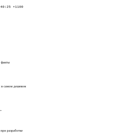
:40:25 +1100
ы факты
м в самом дешевом
я»
 при разработке