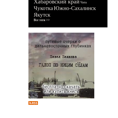
Хабаровский край
Чита
Чукотка
Южно-Сахалинск
Якутск
Все теги >>