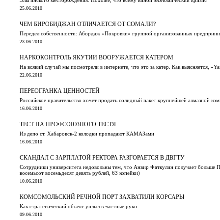
25.06.2010
ЧЕМ БИРОБИДЖАН ОТЛИЧАЕТСЯ ОТ СОМАЛИ?
Передел собственности: Абордаж «Покровки» группой организованных предприни
23.06.2010
НАРКОКОНТРОЛЬ ЯКУТИИ ВООРУЖАЕТСЯ КАТЕРОМ
На всякий случай мы посмотрели в интернете, что это за катер. Как выясняется, 
22.06.2010
ПЕРЕОГРАНКА ЦЕННОСТЕЙ
Российское правительство хочет продать солидный пакет крупнейшей алмазной к
16.06.2010
ТЕСТ НА ПРОФСОЮЗНОГО ТЕСТЯ
Из депо ст. Хабаровск-2 колодки пропадают КАМАЗами
16.06.2010
СКАНДАЛ С ЗАРПЛАТОЙ РЕКТОРА РАЗГОРАЕТСЯ В ДВГТУ
Сотрудники университета недовольны тем, что Анвир Фаткулин получает больше Пр
восемьсот восемьдесят девять рублей, 63 копейки)
10.06.2010
КОМСОМОЛЬСКИЙ РЕЧНОЙ ПОРТ ЗАХВАТИЛИ КОРСАРЫ
Как стратегический объект уплыл в частные руки
09.06.2010