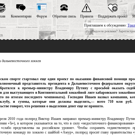
хив
Комментарии
Форум
Обратная связь
Правила
Поддержать проект
М
Приглашаем к обсуждению:
Трил
Надоела реклама? Зарегистри
ск
 дальневосточного хоккея
йском спорте стартовал еще один проект по оказанию финансовой помощи про
Полномочный представитель президента в Дальневосточном федеральном округ
братился к премьер-министру Владимиру Путину с просьбой оказать содей
в для выступающего в Континентальной хоккейной лиге хабаровского хоккейно
есто по итогам последнего чемпионата). Господин Ишаев назвал компании, к
клубу, и суммы, которые они должны выделить,— всего 710 млн руб. 
ьстве говорят, что решения о выделении денег еще не принято.
реля 2010 года полпред Виктор Ишаев направил премьер-министру Владимиру Путин
ении «Ъ»), в котором указывается на то, что в силу «недостаточного финансирования»
«слабо представлены на российском уровне». Чтобы сохранить «единственную п
сточную команду по хоккею с шайбой «Амур», полпред просит главу правительства «