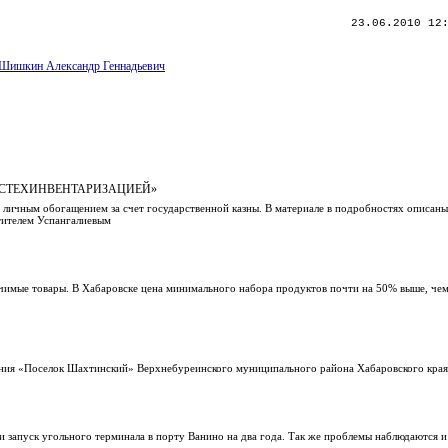
23.06.2010 12
Шишкин Александр Геннадьевич
ОСТЕХИНВЕНТАРИЗАЦИЕЙ»
 личным обогащением за счет государственной казны. В материале в подробностях описан
тителем Успангалиевым
чимые товары. В Хабаровске цена минимального набора продуктов почти на 50% выше, че
ления «Поселок Шахтинский» Верхнебуреинского муниципального района Хабаровского кра
и запуск угольного терминала в порту Ванино на два года. Так же проблемы наблюдаются и