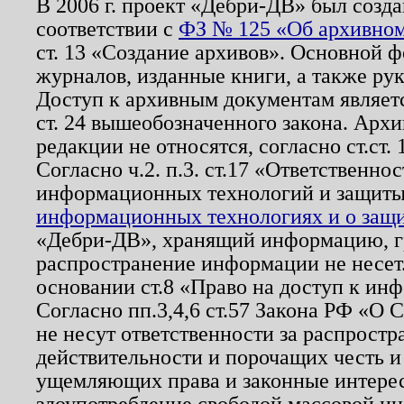
В 2006 г. проект «Дебри-ДВ» был созда
соответствии с
ФЗ № 125 «Об архивном
ст. 13 «Создание архивов». Основной ф
журналов, изданные книги, а также ру
Доступ к архивным документам являетс
ст. 24 вышеобозначенного закона. Арх
редакции не относятся, согласно ст.ст. 
Согласно ч.2. п.3. ст.17 «Ответственн
информационных технологий и защит
информационных технологиях и о защит
«Дебри-ДВ», хранящий информацию, гр
распространение информации не несет.
основании ст.8 «Право на доступ к ин
Согласно пп.3,4,6 ст.57 Закона РФ «О
не несут ответственности за распрост
действительности и порочащих честь и
ущемляющих права и законные интере
злоупотребление свободой массовой ин