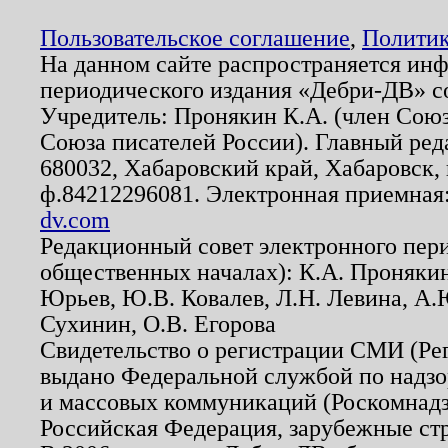
Пользовательское соглашение
,
Политик
На данном сайте распространяется ин
периодического издания «Дебри-ДВ» с
Учредитель: Пронякин К.А. (член Союз
Союза писателей России). Главный ред
680032, Хабаровский край, Хабаровск, п
ф.84212296081. Электронная приемная
dv.com
Редакционный совет электронного пер
общественных началах): К.А. Проняки
Юрьев, Ю.В. Ковалев, Л.Н. Левина, А.
Сухинин, О.В. Егорова
Свидетельство о регистрации СМИ (Р
выдано Федеральной службой по надзо
и массовых коммуникаций (Роскомнадзо
Российская Федерация, зарубежные ст