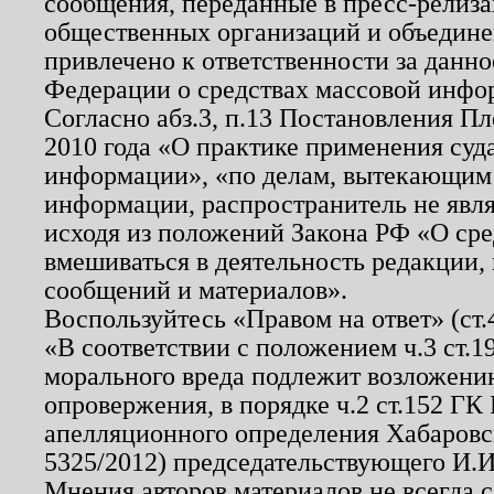
сообщения, переданные в пресс-релиза
общественных организаций и объединен
привлечено к ответственности за данн
Федерации о средствах массовой инфо
Согласно абз.3, п.13 Постановления П
2010 года «О практике применения суд
информации», «по делам, вытекающим
информации, распространитель не явл
исходя из положений Закона РФ «О ср
вмешиваться в деятельность редакции, 
сообщений и материалов».
Воспользуйтесь «Правом на ответ» (ст
«В соответствии с положением ч.3 ст.
морального вреда подлежит возложению
опровержения, в порядке ч.2 ст.152 ГК 
апелляционного определения Хабаровско
5325/2012) председательствующего И.И
Мнения авторов материалов не всегда 