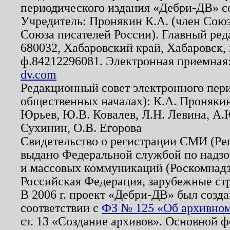
периодического издания «Дебри-ДВ» с
Учредитель: Пронякин К.А. (член Союз
Союза писателей России). Главный ред
680032, Хабаровский край, Хабаровск, п
ф.84212296081. Электронная приемная
dv.com
Редакционный совет электронного пер
общественных началах): К.А. Проняки
Юрьев, Ю.В. Ковалев, Л.Н. Левина, А.
Сухинин, О.В. Егорова
Свидетельство о регистрации СМИ (Р
выдано Федеральной службой по надзо
и массовых коммуникаций (Роскомнадзо
Российская Федерация, зарубежные ст
В 2006 г. проект «Дебри-ДВ» был созда
соответствии с
ФЗ № 125 «Об архивном
ст. 13 «Создание архивов». Основной ф