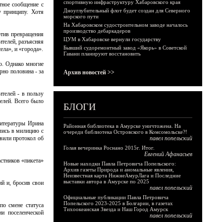
спортивную инфраструктуру Хабаровского края
тное сообщение с
Дноуглубительный флот будет создан для Северного
у принципу. Хотя
морского пути
На Хабаровском судостроительном заводе началось
производство дебаркадеров
ротив превращения
ЦУМ в Хабаровске вернули государству
ителей, разъясняя
Бывший судоремонтный завод «Якорь» в Советской
ела», и «города».
Гавани планируют восстановить
о. Однако многие
рно половина - за
Архив новостей >>
ителей - в пользу
телей. Всего было
БЛОГИ
литературы Ирина
Районная библиотека в Амурске уничтожена. На
ились в милицию с
очереди библиотека Островского в Комсомольске?!
авили протокол об
павел попельский
Голая вечеринка Роснано 2015г. Итог.
Евгений Афанасьев
стников «пикета»
Новые находки Павла Петровича Попельского:
Архив газеты Природа и аномальные явления,
Неизвестная карта НижнеАмурЛага и Последние
выставки автора в Амурске по 2025
й и, бросив свои
павел попельский
Официальные публикации Павла Петровича
Попельского 2023-2025 в Болгарии, в газетах
по смене статуса
Тихоокеанская Звезда и Наш Город Амурск
и поселенческой
павел попельский