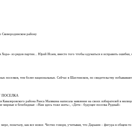
о Сковородинском району
 Хора» из рядов партии... Юрий Исаев, вместо того чтобы одуматься и исправить ошибки, 
ных поселков, тем более национальных. Сейчас в Шахтинском, по свидетельству побывавше
У ПОСЕЛКА
я Кавалеровского района Раиса Малякина написала заявление на своих избирателей в милиц
лне мирные и безобидные: «Нам здесь тоже жить», «Дети - будущее поселка Рудный»
мере, поначалу, как все новое. Честно говоря, учитывая, что Дарькин – фигура в общем-то