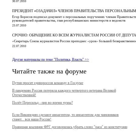
30.07.2010
ПРЕЗИДЕНТ «ОЗАДАЧИЛ» ЧЛЕНОВ ПРАВИТЕЛЬСТВА ПЕРСОНАЛЬН
Егор Борисов подписал документ о персональных поручениях членам Правительства
руководителей правительства, глав республиканских министерств и ведомств
23.07.2010
СРОЧНО: ОБРАЩЕНИЕ КО ВСЕМ ЖУРНАЛИСТАМ РОССИИ ОТ ДЕПУТА
«Секретарь Союза журналистов России преподнес «урок» большой безнравственност
22.07.2010
Другие материалы по теме "Политика, Власть" >>
Читайте также на форуме
Путин просит единороссов команду в Госдуме
В пандемию Россия потеряла каждого четвертого ветерана Великой
Отечественной!
Полёт Пересильд - пир во время чумы?
Если Википедию сделают иноагентом, то иноагентом для чиновников
станет... вся наша Россия!
Правящая коалиция ФРГ договорилась убрать слово "раса" из конституции