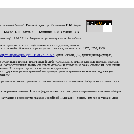
 писателей России). Главный редактор: Харитонова И.Ю. Адрес
Ю. Жданов, Е.Н. Голубь, С.Н. Бурындин, Б.М. Сухинин, О.В.
надзор) 16.06.2011 г. Территория распространения: Российская
й фонд архива составляют публикации газет и журналов, изданные
к частной собственности редакции не относятся, согласно ст.ст. 1275, 1276, 1306
щите информации» (ФЗ-149 от 27.07.06 г.)
архив «Дебри-ДВ», хранящий информацию,
ь и достоинство граждан и организаций, либо ущемляющих права и законные интересы граждан,
ов, распространенных другим средством массовой информации (а также сообщения, переданные
сийской Федерации о средствах массовой информации».
из содержания распространенной информации, распространитель не является надлежащим
ериалов».
редителя и главного редактор», - из апелляционного определения Хабаровского краевого суда
ны к выражению мнения. Блоги и форум не входят в электронное периодическое издание «Дебри-
а участие в референдуме граждан Российской Федерации»; считать, там где не указано: лицо