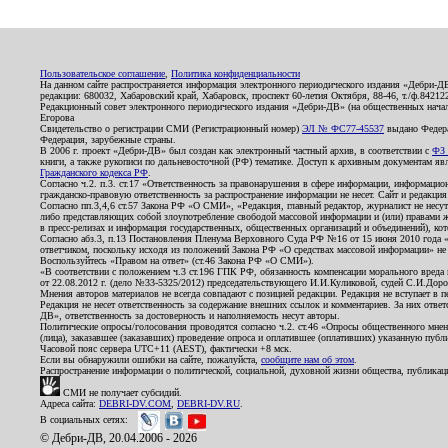
Пользовательское соглашение
,
Политика конфиденциальности
На данном сайте распространяется информация электронного периодического издания «Дебри-Д
редакции: 680032, Хабаровский край, Хабаровск, проспект 60-летия Октября, 88-46, т./ф.8421
Редакционный совет электронного периодического издания «Дебри-ДВ» (на общественных нач
Егорова
Свидетельство о регистрации СМИ (Регистрационный номер)
ЭЛ № ФС77-45537
выдано Федера
Федерация, зарубежные страны.
В 2006 г. проект «Дебри-ДВ» был создан как электронный частный архив, в соответствии с
ФЗ 
книги, а также рукописи по дальневосточной (РФ) тематике. Доступ к архивным документам явля
Гражданского кодекса РФ
.
Согласно ч.2. п.3. ст.17 «Ответственность за правонарушения в сфере информации, информац
гражданско-правовую ответственность за распространение информации не несет. Сайт и редакци
Согласно пп.3,4,6 ст.57 Закона РФ «О СМИ», «Редакция, главный редактор, журналист не несут
либо представляющих собой злоупотребление свободой массовой информации и (или) правами ж
в пресс-релизах и информация государственных, общественных организаций и объединений), кот
Согласно абз.3, п.13 Постановления Пленума Верховного Суда РФ №16 от 15 июня 2010 года 
ответчиком, поскольку исходя из положений Закона РФ «О средствах массовой информации» не 
Воспользуйтесь «Правом на ответ» (ст.46 Закона РФ «О СМИ»).
«В соответствии с положением ч.3 ст.196 ГПК РФ, обязанность компенсации морального вреда п
от 22.08.2012 г. (дело №33-5325/2012) председательствующего И.И.Куликовой, судей С.И.Дор
Мнения авторов материалов не всегда совпадают с позицией редакции. Редакция не вступает в п
Редакция не несет ответственность за содержание внешних ссылок и комментариев. За них отве
ДВ», ответственность за достоверность и наполняемость несут авторы.
Политические опросы/голосования проводятся согласно ч.2. ст.46 «Опросы общественного мнени
(лица), заказавшее (заказавших) проведение опроса и оплатившее (оплативших) указанную публик
Часовой пояс сервера UTC+11 (AEST), фактически +8 мск.
Если вы обнаружили ошибки на сайте, пожалуйста,
сообщите нам об этом
.
Распространение информации о политической, социальной, духовной жизни общества, публикац
СМИ не получает субсидий.
Адреса сайта:
DEBRI-DV.COM
,
DEBRI-DV.RU
.
В социальных сетях:
© Дебри-ДВ, 20.04.2006 - 2026