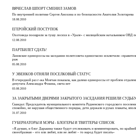
ВЯЧЕСЛАВ ШПОРТ СМЕНИЛ ЗАМОВ
По внутренней политике Сергея Анохина и по безопасности Анатолия Золотарева
18.08.2010
ЕГЕРОЙСКИЙ ПОСТУПОК
Охотоведа поощрили за тушу лосихи в «Урале» с милицейским начальником ОВД п
12.08.2010
ПАРТБИЛЕТ СДАТЬ!
Лазовские единороссы на заседании политсовета единогласно исключили «правителя
раж
05.08.2010
У ЭВЕНКОВ ОТНЯЛИ ПОСЕЛКОВЫЙ СТАТУС
В очередной раз г-жа Мовчан показала, как далеки единороссы от проблем отдален
депутата Александра Фокина, света нет
03.08.2010
ЗА ЗАКРЫТЫМИ ДВЕРЯМИ ЗАКРЫТОГО ЗАСЕДАНИЯ РЕШИЛИ СУДЬБ
Скандал: Председатель муниципального комитета Рудненского городского поселени
спокойно, не нарушая общественного порядка, дети держали в руках плакаты, впо
31.07.2010
ГУБЕРНАТОРЫ И МЭРЫ - БЛОГЕРЫ И ТВИТТЕРЫ/ СПИСОК
«Я думаю, и блог Дарькина также будут отслеживать и комментировать, по крайней 
своеобразная – его или любят, или не любят – то народ будет писать»