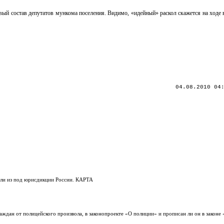
овый состав депутатов мункома поселения. Видимо, «идейный» раскол скажется на ходе
04.08.2010 04
шли из под юрисдикции России. КАРТА
аждан от полицейского произвола, в законопроекте «О полиции» и прописан ли он в законе