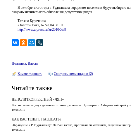
В октябре этого года в Рудненском городском поселении будут выбирать н
ожидать значительного обновления депутатских рядов...
Татьяна Курочкина,
«Золотой Рог», № 59, 04.08.10
http://www.zrpress.ru/zr/2010/59/9
.
Политика, Власть
Комментировать
Смотреть комментарии (2)
Читайте также
НЕПОЛИТКОРРЕКТНЫЙ «ЛЯП»
Россию лишили двух дальневосточных регионов. Приморье и Хабаровский край у
19.08.2010
КАК ВАС ТЕПЕРЬ НАЗЫВАТЬ?
Обращение к Р. Нургалиеву: На Ваш взгляд, прописан ли механизм, защищающий гр
19.08.2010