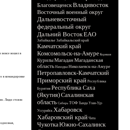
Владивосток
Благовещенск
Восточный военный округ
Дальневосточный
федеральный округ
Дальний Восток
ЕАО
Забайкалье
Забайкальский край
Камчатский край
Комсомольск-на-Амуре
и вовсе вошел в
Корякия
Магадан
Магаданская
Курилы
область
Николаевск-на-Амуре
Находка
Петропавловск-Камчатский
го в командировке
Приморский край
Республика
Республика Саха
Бурятия
(Якутия)
Сахалинская
ию. Люди стояли
область
ТОФ
Тында
Улан-Удэ
Сибирь
Хабаровск
Уссурийск
Хабаровский край
Чита
 одиозная,
Чукотка
Южно-Сахалинск