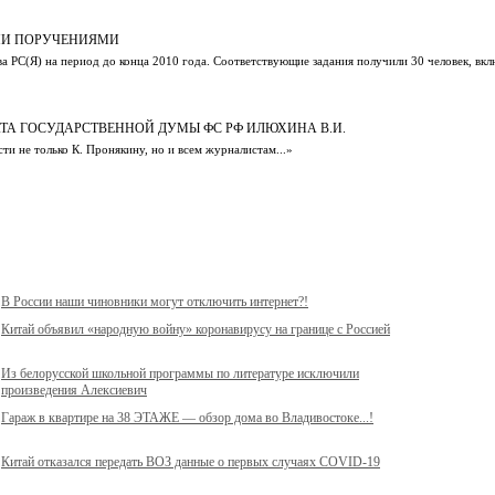
ЫМИ ПОРУЧЕНИЯМИ
 РС(Я) на период до конца 2010 года. Соответствующие задания получили 30 человек, вкл
ТА ГОСУДАРСТВЕННОЙ ДУМЫ ФС РФ ИЛЮХИНА В.И.
и не только К. Пронякину, но и всем журналистам...»
В России наши чиновники могут отключить интернет?!
Китай объявил «народную войну» коронавирусу на границе с Россией
Из белорусской школьной программы по литературе исключили
произведения Алексиевич
Гараж в квартире на 38 ЭТАЖЕ — обзор дома во Владивостоке...!
Китай отказался передать ВОЗ данные о первых случаях COVID-19