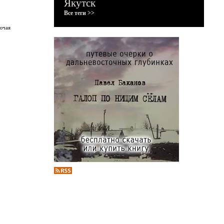
Якутск
Все теги >>
ючая