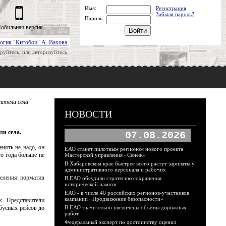
Имя:
Регистрация
Забыли пароль?
Пароль:
обильная версия
огия "Китобои" А. Вахова.
руйтесь, или авторизуйтесь.
жители села
НОВОСТИ
ли села.
07.08.2026
енять не надо, он
ЕАО станет пилотным регионом нового проекта
го года больше не
Мастерской управления «Сенеж»
В Хабаровском крае быстрее всего растут зарплаты у
административного персонала и рабочих
селения: норматив
В ЕАО обсудили стратегию сохранения
исторической памяти
ЕАО - в числе 40 российских регионов-участников
кампании «Продвижение безопасности»
к. Представители
обусных рейсов до
В ЕАО значительно увеличены объемы дорожных
работ
Федеральный эксперт по достоинству оценил