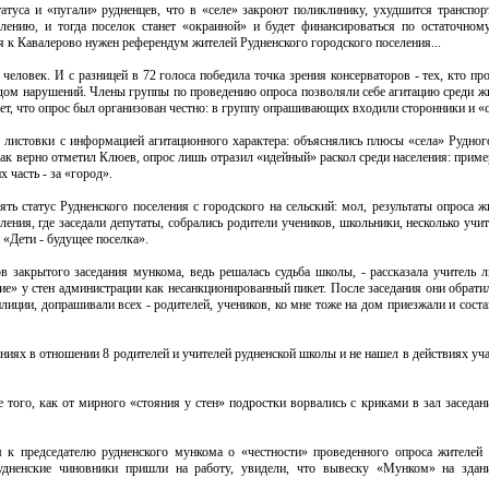
туса и «пугали» рудненцев, что в «селе» закроют поликлинику, ухудшится транспор
лению, и тогда поселок станет «окраиной» и будет финансироваться по остаточном
ия к Кавалерово нужен референдум жителей Рудненского городского поселения...
человек. И с разницей в 72 голоса победила точка зрения консерваторов - тех, кто п
ядом нарушений. Члены группы по проведению опроса позволяли себе агитацию среди ж
ет, что опрос был организован честно: в группу опрашивающих входили сторонники и «с
ы листовки с информацией агитационного характера: объяснялись плюсы «села» Рудног
как верно отметил Клюев, опрос лишь отразил «идейный» раскол среди населения: приме
 часть - за «город».
ть статус Рудненского поселения с городского на сельский: мол, результаты опроса ж
ления, где заседали депутаты, собрались родители учеников, школьники, несколько учи
 «Дети - будущее поселка».
в закрытого заседания мункома, ведь решалась судьба школы, - рассказала учитель 
ние» у стен администрации как несанкционированный пикет. После заседания они обрат
илиции, допрашивали всех - родителей, учеников, ко мне тоже на дом приезжали и сост
иях в отношении 8 родителей и учителей рудненской школы и не нашел в действиях уча
ого, как от мирного «стояния у стен» подростки ворвались с криками в зал заседани
к председателю рудненского мункома о «честности» проведенного опроса жителей 
удненские чиновники пришли на работу, увидели, что вывеску «Мунком» на здани