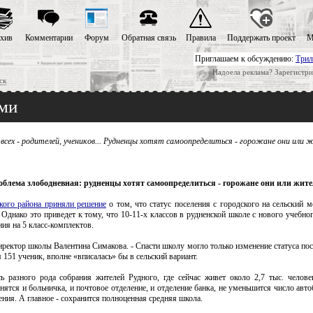
хив
Комментарии
Форум
Обратная связь
Правила
Поддержать проект
М
Приглашаем к обсуждению:
Трил
Надоела реклама? Зарегистри
ск
ами
 всех - родителей, учеников... Рудненцы хотят самоопределиться - горожане они или 
облема злободневная: рудненцы хотят самоопределиться - горожане они или жите
кого района приняли решение
о том, что статус поселения с городского на сельский м
Однако это приведет к тому, что 10-11-х классов в рудненской школе с нового учебно
ия на 5 класс-комплектов.
директор школы Валентина Симакова. - Спасти школу могло только изменение статуса по
я 151 ученик, вполне «вписалась» бы в сельский вариант.
ь разного рода собрания жителей Рудного, где сейчас живет около 2,7 тыс. челове
нятся и больничка, и почтовое отделение, и отделение банка, не уменьшится число авт
еления. А главное - сохранится полноценная средняя школа.