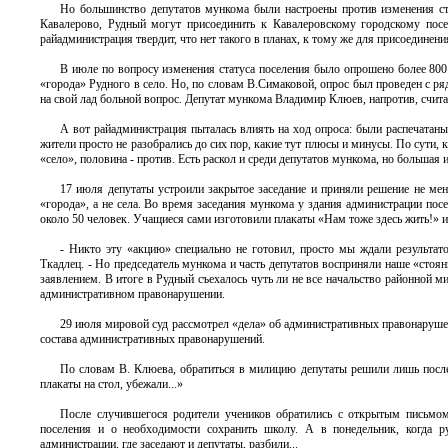
Но большинство депутатов мункома были настроены против изменения ста
Кавалерово, Рудный могут присоединить к Кавалеровскому городскому посе
райадминистрация твердит, что нет такого в планах, к тому же для присоединен
В июле по вопросу изменения статуса поселения было опрошено более 800 
«города» Рудного в село. Но, по словам В.Симаковой, опрос был проведен с р
на свой лад больной вопрос. Депутат мункома Владимир Клюев, напротив, счита
А вот райадминистрация пыталась влиять на ход опроса: были распечатан
жители просто не разобрались до сих пор, какие тут плюсы и минусы. По сути, 
«село», половина - против. Есть раскол и среди депутатов мункома, но большая их
17 июля депутаты устроили закрытое заседание и приняли решение не меня
«города», а не села. Во время заседания мункома у здания администрации посе
около 50 человек. Учащиеся сами изготовили плакаты «Нам тоже здесь жить!» и
- Никто эту «акцию» специально не готовил, просто мы ждали результато
Ткадлец. - Но председатель мункома и часть депутатов восприняли наше «стоя
заявлением. В итоге в Рудный съехалось чуть ли не все начальство районной м
административном правонарушении.
29 июля мировой суд рассмотрел «дела» об административных правонарушен
состава административных правонарушений.
По словам В. Клюева, обратиться в милицию депутаты решили лишь после т
плакаты на стол, убежали...»
После случившегося родители учеников обратились с открытым письмом 
поселения и о необходимости сохранить школу. А в понедельник, когда р
администрации, где заседают и депутаты, разбили...