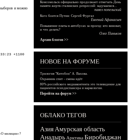
Комсомольск официально продолжает отмечать День
памяти жертв сталинских репрессий: задумаемся...
 выборов и можно
павел попельский
Кого боится Путин: Сергей Фургал
Евгений Афанасьев
Повышение платы в автобусах за проезд: кто виноват,
и что делать?
Олег Паньков
Архив блогов >>
:33:23 +1100
НОВОЕ НА ФОРУМЕ
Трилогия "Китобои" А. Вахова.
Охранник спит - смена идёт
80% российского медиаконтента это телевидение для
пациентов психдиспансера и наркологии.
Перейти на форум >>
ОБЛАКО ТЕГОВ
Азия
Амурская область
 «О милиции»?
Биробиджан
Анадырь
Арктика