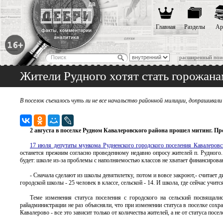
Главная
Разделы
Ар
расширенный пои
Жители Рудного хотят стать горожан
В поселок съехалось чуть ли не все начальство районной милиции, допрашивали
2 августа в поселке Рудном Кавалеровского района прошел митинг. Пр
17 июля депутаты мункома Рудненского городского поселения Кавалеровс
останется прежним согласно проведенному недавно опросу жителей п. Рудного. 
будет: школе из-за проблемы с наполняемостью классов не хватает финансирован
- Сначала сделают из школы девятилетку, потом и вовсе закроют,- считает 
городской школы - 25 человек в классе, сельской - 14. И школа, где сейчас учитс
Теме изменения статуса поселения с городского на сельский посвящалис
райадминистрации не раз объясняли, что при изменении статуса в поселке сохра
Кавалерово - все это зависит только от количества жителей, а не от статуса пос