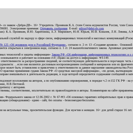
В» со знаком «Дебри-ДВ». 16+ Учредитель: Пронякин К.А. (член Союза журналистов России, член Союза
2296081. Электронная приемная:
Отправить сообщение
. E-mail:
editor@debri-dv.com
алах): К.А. Пронякин, И.Ю. Харитонова, А.Э. Мирмович, Ю.Н. Юрьев, Ю.В. Ковалев, Л.Н. Левина, А.
льной службой по надзору в сфере связи, информационных технологий и массовых коммуникаций (Роском
№ 125 «Об архивном деле в Российской Федерации»
, согласно п. 2 ст. 13 «Создание архивов». Основно
ется открытым в электронном виде, согласно п. 1 ст. 24 вышеобозначенного закона. Архивные документы 
ионных технологий и защиты информации»
Закона РФ «Об информации, информационных технологиях и о за
я основываются и работают на основании ст.8 «Право на доступ к информации» ФЗ-149.
 ответственности за распространение сведений, не соответствующих действительности и порочащих чест
урналиста: ...если они являются дословным воспроизведением сообщений и материалов или их фрагмент
орое может быть установлено и привлечено к ответственности за данное нарушение законодательства Рос
«О практике применения судами Закона РФ «О средствах массовой информации», «по делам, вытекающим 
вправе вмешиваться в деятельность редакции, в ходе которой определяется содержание сообщений и мат
одлежит возложению на авторов, а по опубликованию опровержения, в порядке ч.2 ст.152 ГК РФ - на уч
ожко, Н.В.Пестовой.
ереписку с авторами.
тственны, соответственно, исключительно их правообладатели и авторы. Комментарии на сайте приравне
я» Федерального закона от 12.06.2002 г. № 67-ФЗ «Об основных гарантиях избирательных прав и права н
ацию (обнародование) - едино - сайт, без оплаты - безвозмездно/бесплатно.
ии на актуальные темы, просветительские функции. Для мужчин и женщин. 16+ для детей старше 16 лет.