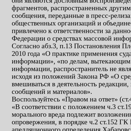
они являются дословным воспроизведе
фрагментов, распространенных другим
сообщения, переданные в пресс-релиза
общественных организаций и объединен
привлечено к ответственности за данн
Федерации о средствах массовой инфо
Согласно абз.3, п.13 Постановления П
2010 года «О практике применения суд
информации», «по делам, вытекающим
информации, распространитель не явл
исходя из положений Закона РФ «О ср
вмешиваться в деятельность редакции, 
сообщений и материалов».
Воспользуйтесь «Правом на ответ» (ст
«В соответствии с положением ч.3 ст.
морального вреда подлежит возложению
опровержения, в порядке ч.2 ст.152 ГК 
апелляционного определения Хабаровско