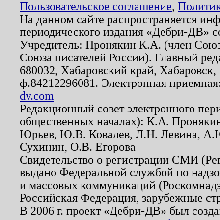
Пользовательское соглашение
,
Политик
На данном сайте распространяется ин
периодического издания «Дебри-ДВ» с
Учредитель: Пронякин К.А. (член Союз
Союза писателей России). Главный ред
680032, Хабаровский край, Хабаровск, п
ф.84212296081. Электронная приемная
dv.com
Редакционный совет электронного пер
общественных началах): К.А. Проняки
Юрьев, Ю.В. Ковалев, Л.Н. Левина, А.
Сухинин, О.В. Егорова
Свидетельство о регистрации СМИ (Р
выдано Федеральной службой по надзо
и массовых коммуникаций (Роскомнадзо
Российская Федерация, зарубежные ст
В 2006 г. проект «Дебри-ДВ» был созда