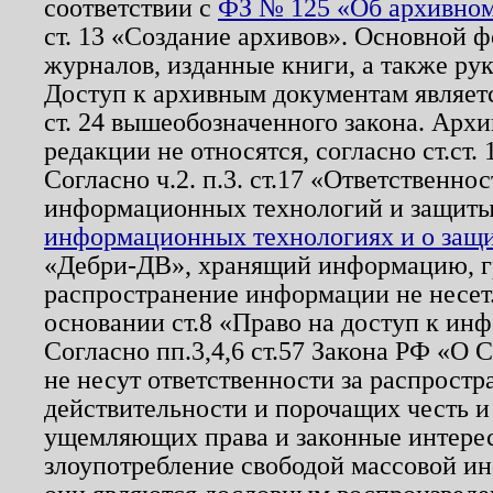
соответствии с
ФЗ № 125 «Об архивном
ст. 13 «Создание архивов». Основной ф
журналов, изданные книги, а также ру
Доступ к архивным документам являетс
ст. 24 вышеобозначенного закона. Арх
редакции не относятся, согласно ст.ст. 
Согласно ч.2. п.3. ст.17 «Ответственн
информационных технологий и защит
информационных технологиях и о защит
«Дебри-ДВ», хранящий информацию, гр
распространение информации не несет.
основании ст.8 «Право на доступ к ин
Согласно пп.3,4,6 ст.57 Закона РФ «О
не несут ответственности за распрост
действительности и порочащих честь и
ущемляющих права и законные интере
злоупотребление свободой массовой ин