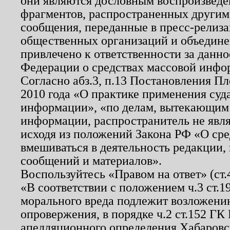
они являются дословным воспроизведе
фрагментов, распространенных другим
сообщения, переданные в пресс-релиза
общественных организаций и объединен
привлечено к ответственности за данн
Федерации о средствах массовой инфо
Согласно абз.3, п.13 Постановления П
2010 года «О практике применения суд
информации», «по делам, вытекающим
информации, распространитель не явл
исходя из положений Закона РФ «О ср
вмешиваться в деятельность редакции, 
сообщений и материалов».
Воспользуйтесь «Правом на ответ» (ст
«В соответствии с положением ч.3 ст.
морального вреда подлежит возложению
опровержения, в порядке ч.2 ст.152 ГК 
апелляционного определения Хабаровско