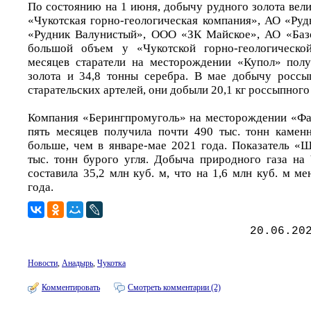
По состоянию на 1 июня, добычу рудного золота вел
«Чукотская горно-геологическая компания», АО «Ру
«Рудник Валунистый», ООО «ЗК Майское», АО «Баз
большой объем у «Чукотской горно-геологическо
месяцев старатели на месторождении «Купол» полу
золота и 34,8 тонны серебра. В мае добычу россы
старательских артелей, они добыли 20,1 кг россыпного
Компания «Берингпромуголь» на месторождении «Фа
пять месяцев получила почти 490 тыс. тонн камен
больше, чем в январе-мае 2021 года. Показатель «Ш
тыс. тонн бурого угля. Добыча природного газа на 
составила 35,2 млн куб. м, что на 1,6 млн куб. м 
года.
20.06.20
Новости
,
Анадырь
,
Чукотка
Комментировать
Смотреть комментарии (2)