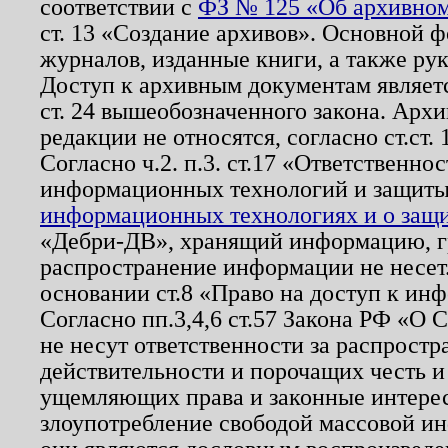
соответствии с
ФЗ № 125 «Об архивном
ст. 13 «Создание архивов». Основной ф
журналов, изданные книги, а также ру
Доступ к архивным документам являетс
ст. 24 вышеобозначенного закона. Арх
редакции не относятся, согласно ст.ст. 
Согласно ч.2. п.3. ст.17 «Ответственн
информационных технологий и защит
информационных технологиях и о защит
«Дебри-ДВ», хранящий информацию, гр
распространение информации не несет.
основании ст.8 «Право на доступ к ин
Согласно пп.3,4,6 ст.57 Закона РФ «О
не несут ответственности за распрост
действительности и порочащих честь и
ущемляющих права и законные интере
злоупотребление свободой массовой ин