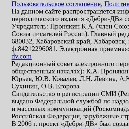
Пользовательское соглашение
,
Политик
На данном сайте распространяется ин
периодического издания «Дебри-ДВ» с
Учредитель: Пронякин К.А. (член Союз
Союза писателей России). Главный ред
680032, Хабаровский край, Хабаровск, п
ф.84212296081. Электронная приемная
dv.com
Редакционный совет электронного пер
общественных началах): К.А. Проняки
Юрьев, Ю.В. Ковалев, Л.Н. Левина, А.
Сухинин, О.В. Егорова
Свидетельство о регистрации СМИ (Р
выдано Федеральной службой по надзо
и массовых коммуникаций (Роскомнадзо
Российская Федерация, зарубежные ст
В 2006 г. проект «Дебри-ДВ» был созда