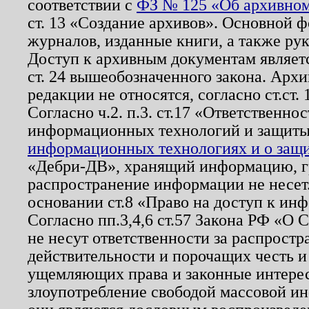
соответствии с
ФЗ № 125 «Об архивном
ст. 13 «Создание архивов». Основной ф
журналов, изданные книги, а также ру
Доступ к архивным документам являетс
ст. 24 вышеобозначенного закона. Арх
редакции не относятся, согласно ст.ст. 
Согласно ч.2. п.3. ст.17 «Ответственн
информационных технологий и защит
информационных технологиях и о защит
«Дебри-ДВ», хранящий информацию, гр
распространение информации не несет.
основании ст.8 «Право на доступ к ин
Согласно пп.3,4,6 ст.57 Закона РФ «О
не несут ответственности за распрост
действительности и порочащих честь и
ущемляющих права и законные интере
злоупотребление свободой массовой ин