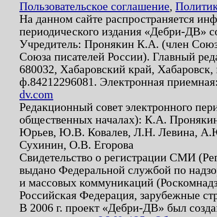
Пользовательское соглашение
,
Политик
На данном сайте распространяется ин
периодического издания «Дебри-ДВ» с
Учредитель: Пронякин К.А. (член Союз
Союза писателей России). Главный ред
680032, Хабаровский край, Хабаровск, п
ф.84212296081. Электронная приемная
dv.com
Редакционный совет электронного пер
общественных началах): К.А. Проняки
Юрьев, Ю.В. Ковалев, Л.Н. Левина, А.
Сухинин, О.В. Егорова
Свидетельство о регистрации СМИ (Р
выдано Федеральной службой по надзо
и массовых коммуникаций (Роскомнадзо
Российская Федерация, зарубежные ст
В 2006 г. проект «Дебри-ДВ» был созда