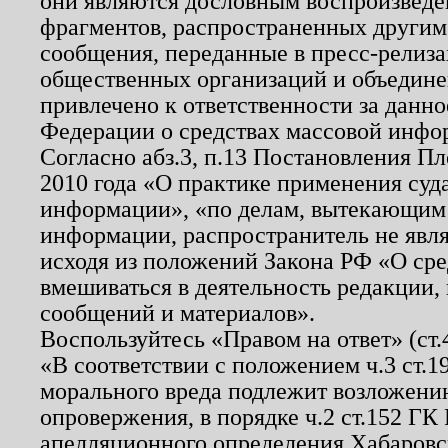
они являются дословным воспроизведе
фрагментов, распространенных другим
сообщения, переданные в пресс-релиза
общественных организаций и объединен
привлечено к ответственности за данн
Федерации о средствах массовой инфо
Согласно абз.3, п.13 Постановления П
2010 года «О практике применения суд
информации», «по делам, вытекающим
информации, распространитель не явл
исходя из положений Закона РФ «О ср
вмешиваться в деятельность редакции, 
сообщений и материалов».
Воспользуйтесь «Правом на ответ» (ст
«В соответствии с положением ч.3 ст.
морального вреда подлежит возложению
опровержения, в порядке ч.2 ст.152 ГК 
апелляционного определения Хабаровско