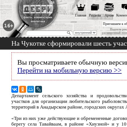
Главная
Разделы
Архив
Коммен
Приглашаем к о
Надоела рек
расширенный пои
На Чукотке сформировали шесть учас
Вы просматриваете обычную версию
Перейти на мобильную версию >>
Департамент сельского хозяйства и продовольств
участков для организации любительского рыболовств
территорий в Анадырском районе, городских округах 
«Три из них уже действующие и обремененные догово
берегу села Тавайваам, в районе «Хиузной» и у 1