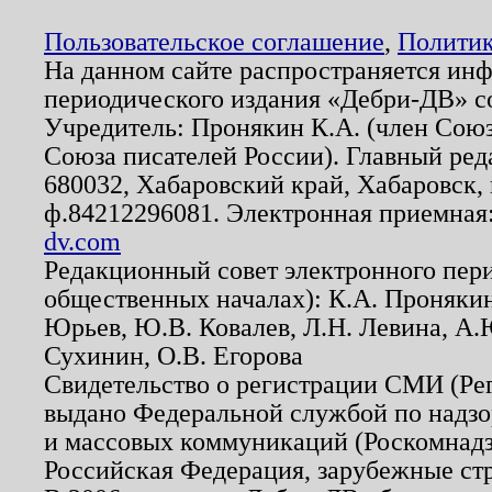
Пользовательское соглашение
,
Политик
На данном сайте распространяется ин
периодического издания «Дебри-ДВ» с
Учредитель: Пронякин К.А. (член Союз
Союза писателей России). Главный ред
680032, Хабаровский край, Хабаровск, п
ф.84212296081. Электронная приемная
dv.com
Редакционный совет электронного пер
общественных началах): К.А. Проняки
Юрьев, Ю.В. Ковалев, Л.Н. Левина, А.
Сухинин, О.В. Егорова
Свидетельство о регистрации СМИ (Р
выдано Федеральной службой по надзо
и массовых коммуникаций (Роскомнадзо
Российская Федерация, зарубежные ст