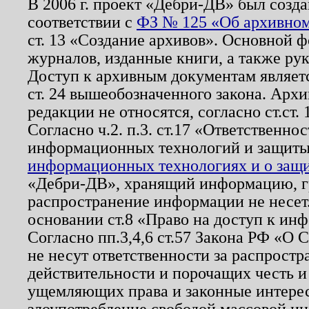
В 2006 г. проект «Дебри-ДВ» был созда
соответствии с
ФЗ № 125 «Об архивном
ст. 13 «Создание архивов». Основной ф
журналов, изданные книги, а также ру
Доступ к архивным документам являетс
ст. 24 вышеобозначенного закона. Арх
редакции не относятся, согласно ст.ст. 
Согласно ч.2. п.3. ст.17 «Ответственн
информационных технологий и защит
информационных технологиях и о защит
«Дебри-ДВ», хранящий информацию, гр
распространение информации не несет.
основании ст.8 «Право на доступ к ин
Согласно пп.3,4,6 ст.57 Закона РФ «О
не несут ответственности за распрост
действительности и порочащих честь и
ущемляющих права и законные интере
злоупотребление свободой массовой ин