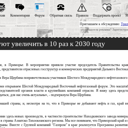
хив
Комментарии
Форум
Обратная связь
Правила
Поддержать проект
М
Приглашаем к обсуждению:
Трил
Надоела реклама? Зарегистри
ск
ют увеличить в 10 раз к 2030 году
, в Приморье. В мероприятии приняли участие председатель Правительства кра
, представители отраслевых госструктур и коммерческих предприятий Дальнего Востока
ья Вера Щербина поприветствовала участников Шестого Международного нефтегазового
с вами открываем Шестой Международный Восточный нефтегазовый форум. Это масшта
едставителей органов власти и крупнейших компаний отрасли. Я вижу здесь предста
аться, для нас очень актуальны», - подчеркнула Вера Щербина.
нашей страны, и, несмотря на то, что в Приморье не добывают нефть и газ, край вм
ании здесь новых производств, в частности строительстве Находкинского завода минер
и в страны Азиатско-Тихоокеанского региона. Мы все понимаем, что Приморский край и 
раны. Вместе с Группой компаний “Газпром” в крае реализуется Программа развития