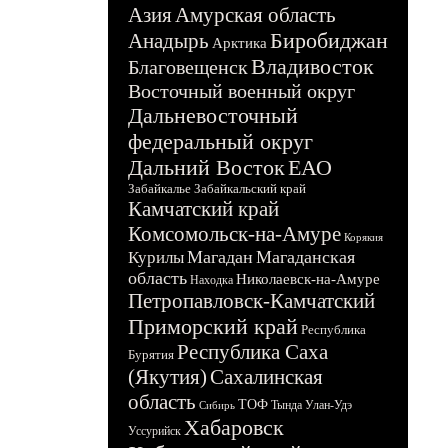
Азия
Амурская область
Биробиджан
Анадырь
Арктика
Владивосток
Благовещенск
Восточный военный округ
Дальневосточный
федеральный округ
Дальний Восток
ЕАО
Забайкалье
Забайкальский край
Камчатский край
Комсомольск-на-Амуре
Корякия
Магадан
Магаданская
Курилы
область
Николаевск-на-Амуре
Находка
Петропавловск-Камчатский
Приморский край
Республика
Республика Саха
Бурятия
(Якутия)
Сахалинская
область
ТОФ
Тында
Улан-Удэ
Сибирь
Хабаровск
Уссурийск