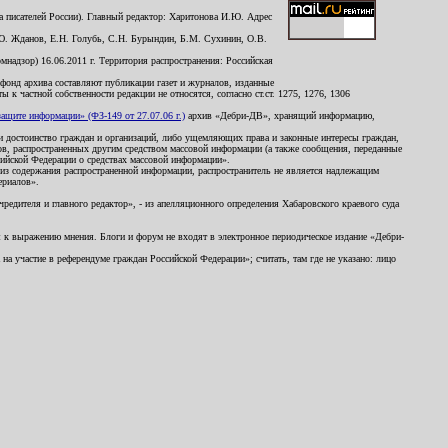
 писателей России). Главный редактор: Харитонова И.Ю. Адрес
Ю. Жданов, Е.Н. Голубь, С.Н. Бурындин, Б.М. Сухинин, О.В.
надзор) 16.06.2011 г. Территория распространения: Российская
й фонд архива составляют публикации газет и журналов, изданные
к частной собственности редакции не относятся, согласно ст.ст. 1275, 1276, 1306
щите информации» (ФЗ-149 от 27.07.06 г.)
архив «Дебри-ДВ», хранящий информацию,
ь и достоинство граждан и организаций, либо ущемляющих права и законные интересы граждан,
ов, распространенных другим средством массовой информации (а также сообщения, переданные
сийской Федерации о средствах массовой информации».
из содержания распространенной информации, распространитель не является надлежащим
ериалов».
редителя и главного редактор», - из апелляционного определения Хабаровского краевого суда
ны к выражению мнения. Блоги и форум не входят в электронное периодическое издание «Дебри-
а участие в референдуме граждан Российской Федерации»; считать, там где не указано: лицо