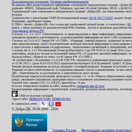
Пользовательское соглашение
,
Политика конфиденциальности
На данном сайте распространяется информация электронного периодического издания «Дебри-Д
редакции: 680032, Хабаровский край, Хабаровск, проспект 60-летия Октября, 88-46, т./ф.8421
Редакционный совет электронного периодического издания «Дебри-ДВ» (на общественных нач
Егорова
Свидетельство о регистрации СМИ (Регистрационный номер)
ЭЛ № ФС77-45537
выдано Федера
Федерация, зарубежные страны.
В 2006 г. проект «Дебри-ДВ» был создан как электронный частный архив, в соответствии с
ФЗ 
книги, а также рукописи по дальневосточной (РФ) тематике. Доступ к архивным документам явля
Гражданского кодекса РФ
.
Согласно ч.2. п.3. ст.17 «Ответственность за правонарушения в сфере информации, информац
гражданско-правовую ответственность за распространение информации не несет. Сайт и редакци
Согласно пп.3,4,6 ст.57 Закона РФ «О СМИ», «Редакция, главный редактор, журналист не несут
либо представляющих собой злоупотребление свободой массовой информации и (или) правами ж
в пресс-релизах и информация государственных, общественных организаций и объединений), кот
Согласно абз.3, п.13 Постановления Пленума Верховного Суда РФ №16 от 15 июня 2010 года 
ответчиком, поскольку исходя из положений Закона РФ «О средствах массовой информации» не 
Воспользуйтесь «Правом на ответ» (ст.46 Закона РФ «О СМИ»).
«В соответствии с положением ч.3 ст.196 ГПК РФ, обязанность компенсации морального вреда п
от 22.08.2012 г. (дело №33-5325/2012) председательствующего И.И.Куликовой, судей С.И.Дор
Мнения авторов материалов не всегда совпадают с позицией редакции. Редакция не вступает в п
Редакция не несет ответственность за содержание внешних ссылок и комментариев. За них отве
ДВ», ответственность за достоверность и наполняемость несут авторы.
Политические опросы/голосования проводятся согласно ч.2. ст.46 «Опросы общественного мнени
(лица), заказавшее (заказавших) проведение опроса и оплатившее (оплативших) указанную публик
Часовой пояс сервера UTC+11 (AEST), фактически +8 мск.
Если вы обнаружили ошибки на сайте, пожалуйста,
сообщите нам об этом
.
Распространение информации о политической, социальной, духовной жизни общества, публикац
СМИ не получает субсидий.
Адреса сайта:
DEBRI-DV.COM
,
DEBRI-DV.RU
.
В социальных сетях:
© Дебри-ДВ, 20.04.2006 - 2026