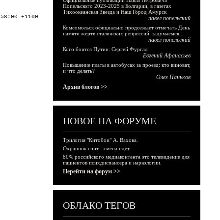
Официальные публикации Павла Петровича
Попельского 2023-2025 в Болгарии, в газетах
Тихоокеанская Звезда и Наш Город Амурск
:58:00 +1100
павел попельский
Комсомольск официально продолжает отмечать День
памяти жертв сталинских репрессий: задумаемся...
павел попельский
Кого боится Путин: Сергей Фургал
Евгений Афанасьев
Повышение платы в автобусах за проезд: кто виноват,
и что делать?
Олег Паньков
Архив блогов >>
НОВОЕ НА ФОРУМЕ
Трилогия "Китобои" А. Вахова.
Охранник спит - смена идёт
80% российского медиаконтента это телевидение для
пациентов психдиспансера и наркологии.
Перейти на форум >>
ОБЛАКО ТЕГОВ