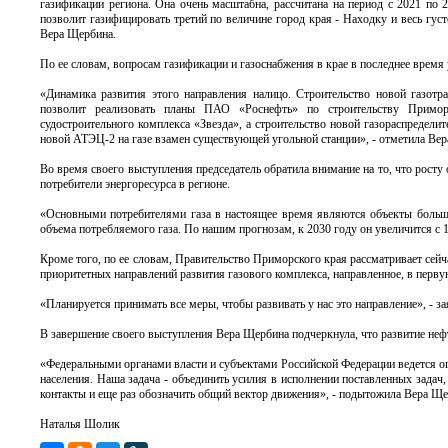
газификации региона. Она очень масштабна, рассчитана на период с 2021 по 
позволит газифицировать третий по величине город края - Находку и весь гу
Вера Щербина.
По ее словам, вопросам газификации и газоснабжения в крае в последнее время 
«Динамика развития этого направления налицо. Строительство новой газот
позволит реализовать планы ПАО «Роснефть» по строительству Приморс
судостроительного комплекса «Звезда», а строительство новой газораспредели
новой АТЭЦ-2 на газе взамен существующей угольной станции», - отметила Ве
Во время своего выступления председатель обратила внимание на то, что рост
потребители энергоресурса в регионе.
«Основными потребителями газа в настоящее время являются объекты большой
объема потребляемого газа. По нашим прогнозам, к 2030 году он увеличится с 1
Кроме того, по ее словам, Правительство Приморского края рассматривает сейч
приоритетных направлений развития газового комплекса, направленное, в перву
«Планируется принимать все меры, чтобы развивать у нас это направление», - за
В завершение своего выступления Вера Щербина подчеркнула, что развитие нефте
«Федеральными органами власти и субъектами Российской Федерации ведется 
населения. Наша задача - объединить усилия в исполнении поставленных задач
контакты и еще раз обозначить общий вектор движения», - подытожила Вера Ще
Наталья Шолик