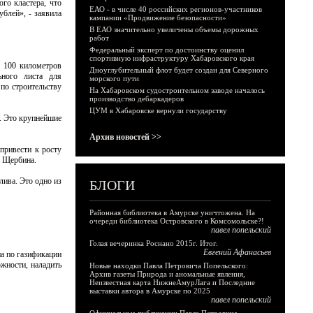
го кластера, что
ЕАО - в числе 40 российских регионов-участников
блей», - заявила
кампании «Продвижение безопасности»
В ЕАО значительно увеличены объемы дорожных
работ
Федеральный эксперт по достоинству оценил
спортивную инфраструктуру Хабаровского края
и 100 километров
Дноуглубительный флот будет создан для Северного
ьного листа для
морского пути
 по строительству
На Хабаровском судостроительном заводе началось
производство дебаркадеров
ЦУМ в Хабаровске вернули государству
и. Это крупнейшие
Архив новостей >>
привести к росту
а Щербина.
лива. Это одно из
БЛОГИ
Районная библиотека в Амурске уничтожена. На
очереди библиотека Островского в Комсомольске?!
павел попельский
Голая вечеринка Роснано 2015г. Итог.
Евгений Афанасьев
а по газификации
ожности, наладить
Новые находки Павла Петровича Попельского:
Архив газеты Природа и аномальные явления,
Неизвестная карта НижнеАмурЛага и Последние
выставки автора в Амурске по 2025
павел попельский