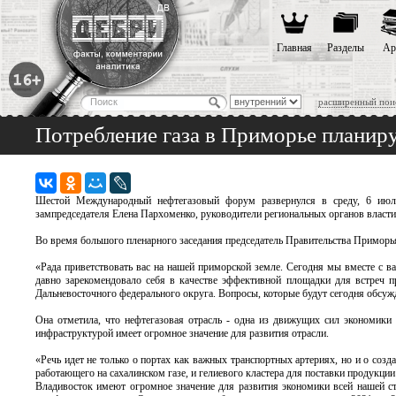
Главная
Разделы
Ар
расширенный пои
Потребление газа в Приморье планиру
Шестой Международный нефтегазовый форум развернулся в среду, 6 июля
зампредседателя Елена Пархоменко, руководители региональных органов власти
Во время большого пленарного заседания председатель Правительства Примор
«Рада приветствовать вас на нашей приморской земле. Сегодня мы вместе 
давно зарекомендовало себя в качестве эффективной площадки для встреч пр
Дальневосточного федерального округа. Вопросы, которые будут сегодня обсужд
Она отметила, что нефтегазовая отрасль - одна из движущих сил экономики 
инфраструктурой имеет огромное значение для развития отрасли.
«Речь идет не только о портах как важных транспортных артериях, но и о созд
работающего на сахалинском газе, и гелиевого кластера для поставки продукци
Владивосток имеют огромное значение для развития экономики всей нашей ст