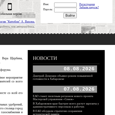
Имя:
Регистрация
Забыли пароль?
Пароль:
обильная версия
огия "Китобои" А. Вахова.
руйтесь, или авторизуйтесь.
НОВОСТИ
я Вера Щербина,
.
08.08.2026
 форума.
Дмитрий Демешин объявил режим повышенной
бное мероприятие
готовности в Хабаровске
вителей со всего
07.08.2026
есте со всей его
ЕАО станет пилотным регионом нового проекта
Мастерской управления «Сенеж»
В Хабаровском крае быстрее всего растут зарплаты у
альных удобрений,
административного персонала и рабочих
его столица город
В ЕАО обсудили стратегию сохранения
 газоснабжения и
исторической памяти