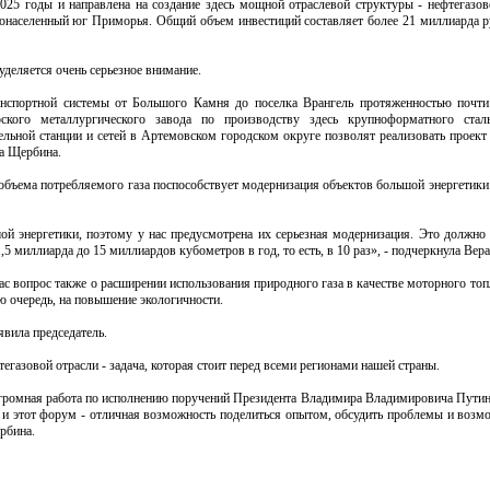
2025 годы и направлена на создание здесь мощной отраслевой структуры - нефтегазово
стонаселенный юг Приморья. Общий объем инвестиций составляет более 21 миллиарда ру
уделяется очень серьезное внимание.
ранспортной системы от Большого Камня до поселка Врангель протяженностью почт
кого металлургического завода по производству здесь крупноформатного стал
тельной станции и сетей в Артемовском городском округе позволят реализовать проект
ра Щербина.
у объема потребляемого газа поспособствует модернизация объектов большой энергетик
 энергетики, поэтому у нас предусмотрена их серьезная модернизация. Это должно 
,5 миллиарда до 15 миллиардов кубометров в год, то есть, в 10 раз», - подчеркнула Вер
ас вопрос также о расширении использования природного газа в качестве моторного топ
ю очередь, на повышение экологичности.
явила председатель.
газовой отрасли - задача, которая стоит перед всеми регионами нашей страны.
огромная работа по исполнению поручений Президента Владимира Владимировича Путин
, и этот форум - отличная возможность поделиться опытом, обсудить проблемы и возм
рбина.