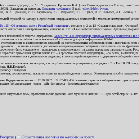
В» со знаком «Дебри-ДВ». 16+ Учредитель: Пронякин К.А. (член Союза журналистов России, член Союза
2296081. Электронная приемная:
Отправить сообщение
. E-mail:
editor@debri-dv.com
алах): К.А. Пронякин, И.Ю. Харитонова, А.Э. Мирмович, Ю.Н. Юрьев, Ю.В. Ковалев, Л.Н. Левина, А.
льной службой по надзору в сфере связи, информационных технологий и массовых коммуникаций (Роском
№ 125 «Об архивном деле в Российской Федерации»
, согласно п. 2 ст. 13 «Создание архивов». Основно
ется открытым в электронном виде, согласно п. 1 ст. 24 вышеобозначенного закона. Архивные документы 
ионных технологий и защиты информации»
Закона РФ «Об информации, информационных технологиях и о за
я основываются и работают на основании ст.8 «Право на доступ к информации» ФЗ-149.
 ответственности за распространение сведений, не соответствующих действительности и порочащих чест
урналиста: ...если они являются дословным воспроизведением сообщений и материалов или их фрагмент
орое может быть установлено и привлечено к ответственности за данное нарушение законодательства Рос
«О практике применения судами Закона РФ «О средствах массовой информации», «по делам, вытекающим 
вправе вмешиваться в деятельность редакции, в ходе которой определяется содержание сообщений и мат
одлежит возложению на авторов, а по опубликованию опровержения, в порядке ч.2 ст.152 ГК РФ - на уч
ожко, Н.В.Пестовой.
ереписку с авторами.
тственны, соответственно, исключительно их правообладатели и авторы. Комментарии на сайте приравне
я» Федерального закона от 12.06.2002 г. № 67-ФЗ «Об основных гарантиях избирательных прав и права н
ацию (обнародование) - едино - сайт, без оплаты - безвозмездно/бесплатно.
ии на актуальные темы, просветительские функции. Для мужчин и женщин. 16+ для детей старше 16 лет.