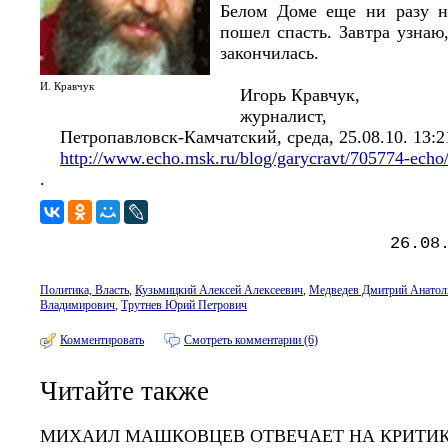
Белом Доме еще ни разу н
пошел спасть. Завтра узнаю,
закончилась.
И. Кравчук
Игорь Кравчук,
журналист,
Петропавловск-Камчатский, среда, 25.08.10. 13:2
http://www.echo.msk.ru/blog/garycravt/705774-echo
.
26.08
Политика, Власть
,
Кузьмицкий Алексей Алексеевич
,
Медведев Дмитрий Анатол
Владимирович
,
Трутнев Юрий Петрович
Комментировать
Смотреть комментарии (6)
Читайте также
МИХАИЛ МАШКОВЦЕВ ОТВЕЧАЕТ НА КРИТИК