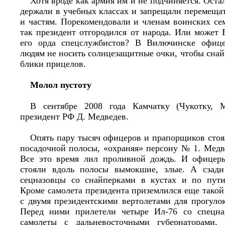
Хотя вроде как армия им и не подчиняется. Оста
держали в учебных классах и запрещали перемеща
и частям. Порекомендовали и членам воинских се
так президент отгородился от народа. Или может 
его орда спецслужбистов? В Вилючинске офиц
людям не носить солнцезащитные очки, чтобы снай
блики прицелов.
Молол пустоту
В сентябре 2008 года Камчатку (Чукотку, 
президент РФ Д. Медведев.
Опять пару тысяч офицеров и прапорщиков стоя
посадочной полосы, «охраняя» персону № 1. Медв
Все это время лил проливной дождь. И офицеры
стояли вдоль полосы вымокшие, злые. А сзади
сецназовцы со снайперками в кустах и по пути
Кроме самолета президента приземлился еще такой
с двумя президентскими вертолетами для прогулок
Перед ними прилетели четыре Ил-76 со спецна
самолеты с дальневосточными губернаторами,