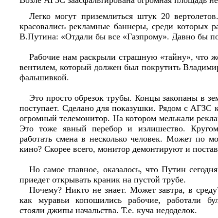
Возле АГЗС заасфальтирована огромная площадь не
Легко могут приземлиться штук 20 вертолето
красовались рекламные баннеры, среди которых р
В.Путина: «Отдали бы все «Газпрому». Давно бы п
Рабочие нам раскрыли страшную «тайну», что же
вентилем, который должен был покрутить Владими
фальшивкой.
Это просто обрезок трубы. Концы закопаны в зем
поступает. Сделано для показушки. Рядом с АГЗС к
огромный телемонитор. На котором мелькали рекл
Это тоже явный перебор и излишество. Кругом
работать смена в несколько человек. Может по м
кино? Скорее всего, монитор демонтируют и поставя
Но самое главное, оказалось, что Путин сегодня
приедет открывать краник на пустой трубе.
Почему? Никто не знает. Может завтра, в сред
как муравьи копошились рабочие, работали бул
стояли джипы начальства. Т.е. куча недоделок.