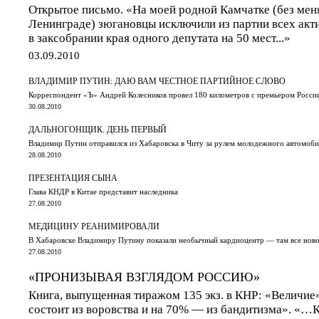
Открытое письмо. «На моей родной Камчатке (без меня
Ленинграде) зюгановцы исключили из партии всех акти
в заксобрании края одного депутата на 50 мест...»
03.09.2010
ВЛАДИМИР ПУТИН: ДАЮ ВАМ ЧЕСТНОЕ ПАРТИЙНОЕ СЛОВО
Корреспондент «Ъ» Андрей Колесников провел 180 километров с премьером Росси
30.08.2010
ДАЛЬНОГОНЩИК. ДЕНЬ ПЕРВЫЙ
Владимир Путин отправился из Хабаровска в Читу за рулем молодежного автомоби
28.08.2010
ПРЕЗЕНТАЦИЯ СЫНА
Глава КНДР в Китае представит наследника
27.08.2010
МЕДИЦИНУ РЕАНИМИРОВАЛИ
В Хабаровске Владимиру Путину показали необычный кардиоцентр — там все новое
27.08.2010
«ПРОНИЗЫВАЯ ВЗГЛЯДОМ РОССИЮ»
Книга, выпущенная тиражом 135 экз. в КНР: «Величие
состоит из воровства и на 70% — из бандитизма». «…К