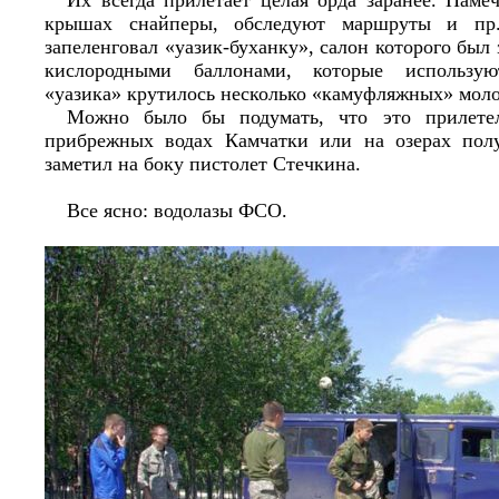
Их всегда прилетает целая орда заранее. Намеч
крышах снайперы, обследуют маршруты и пр
запеленговал «уазик-буханку», салон которого был
кислородными баллонами, которые использую
«уазика» крутилось несколько «камуфляжных» моло
Можно было бы подумать, что это прилете
прибрежных водах Камчатки или на озерах полу
заметил на боку пистолет Стечкина.
Все ясно: водолазы ФСО.