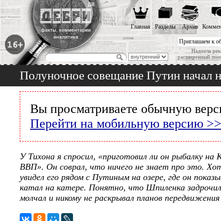
Главная
Разделы
Архив
Коммен
Приглашаем к о
Надоела рек
расширенный пои
Полуночное совещание Путин начал на
Вы просматриваете обычную верс
Перейти на мобильную версию >
У Тихона я спросил, «приготовил ли он рыбалку на К
ВВП». Он соврал, что ничего не знает про это. Х
увидел его рядом с Путиным на озере, где он показ
катал на катере. Понятно, что Шпиленка задрочи
молчал и никому не раскрывал планов передвижени