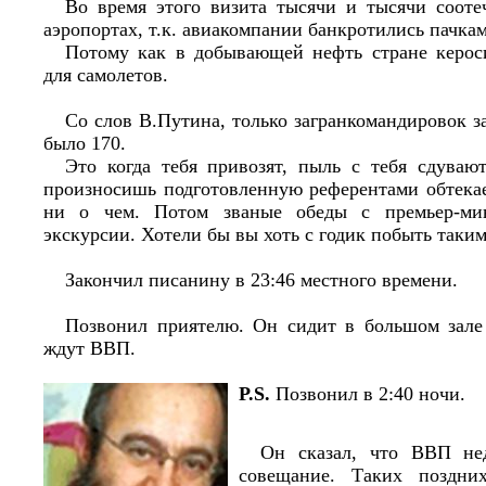
Во время этого визита тысячи и тысячи сооте
аэропортах, т.к. авиакомпании банкротились пачка
Потому как в добывающей нефть стране керос
для самолетов.
Со слов В.Путина, только загранкомандировок за
было 170.
Это когда тебя привозят, пыль с тебя сдуваю
произносишь подготовленную референтами обтекае
ни о чем. Потом званые обеды с премьер-мин
экскурсии. Хотели бы вы хоть с годик побыть таким
Закончил писанину в 23:46 местного времени.
Позвонил приятелю. Он сидит в большом зале 
ждут ВВП.
P.S.
Позвонил в 2:40 ночи.
Он сказал, что ВВП не
совещание. Таких поздни