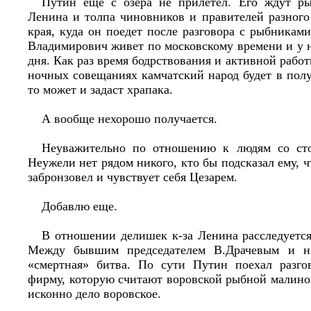
Путин еще с озера не прилетел. Его ждут ры
Ленина и толпа чиновников и правителей разного
края, куда он поедет после разговора с рыбникам
Владимирович живет по московскому времени и у не
дня. Как раз время бодрствования и активной работ
ночных совещаниях камчатский народ будет в полу
то может и задаст храпака.
А вообще нехорошо получается.
Неуважительно по отношению к людям со сто
Неужели нет рядом никого, кто бы подсказал ему, ч
забронзовел и чувствует себя Цезарем.
Добавлю еще.
В отношении делишек к-за Ленина расследуется
Между бывшим председателем В.Драчевым и н
«смертная» битва. По сути Путин поехал разго
фирму, которую считают воровской рыбной малино
исконно дело воровское.