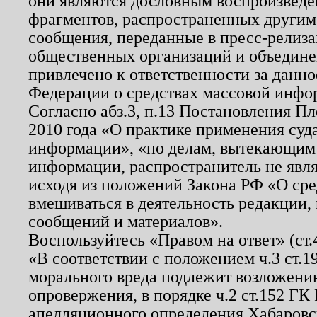
они являются дословным воспроизведе
фрагментов, распространенных другим
сообщения, переданные в пресс-релиза
общественных организаций и объединен
привлечено к ответственности за данн
Федерации о средствах массовой инфо
Согласно абз.3, п.13 Постановления П
2010 года «О практике применения суд
информации», «по делам, вытекающим
информации, распространитель не явл
исходя из положений Закона РФ «О ср
вмешиваться в деятельность редакции, 
сообщений и материалов».
Воспользуйтесь «Правом на ответ» (ст
«В соответствии с положением ч.3 ст.
морального вреда подлежит возложению
опровержения, в порядке ч.2 ст.152 ГК 
апелляционного определения Хабаровско