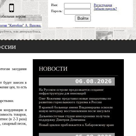
Имя:
Регистрация
Забыли пароль?
Пароль:
обильная версия
огия "Китобои" А. Вахова.
руйтесь, или авторизуйтесь.
оссии
НОВОСТИ
тогам заседания
06.08.2026
т будет внесен в
ение цен, то есть
На Русском острове продолжается создание
инфраструктуры для инноваций
Олег Кожемяко представил новые инициативы по
арствами.
развитию горнолыжного туризма в России
В краевой больнице имени Владимирцева освоили
ем координации и
новую методику восстановления после инсульта
оимость товаров,
Дальневосточная студия кинохроники получила
ное (в 2-3 раза)
поддержку Дмитрия Демешина
 сахарный песок,
Новый циклон приближается к Хабаровскому краю