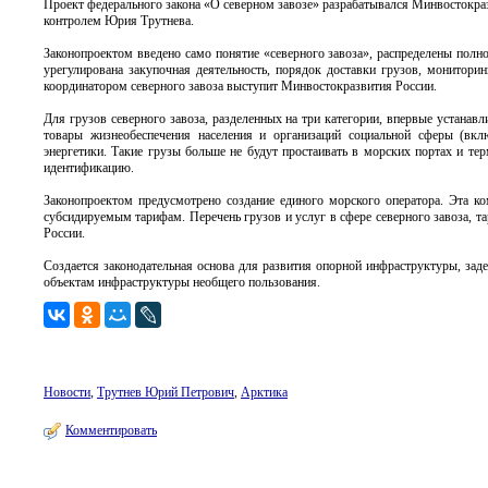
Проект федерального закона «О северном завозе» разрабатывался Минвостокра
контролем Юрия Трутнева.
Законопроектом введено само понятие «северного завоза», распределены пол
урегулирована закупочная деятельность, порядок доставки грузов, монитори
координатором северного завоза выступит Минвостокразвития России.
Для грузов северного завоза, разделенных на три категории, впервые устанав
товары жизнеобеспечения населения и организаций социальной сферы (вклю
энергетики. Такие грузы больше не будут простаивать в морских портах и те
идентификацию.
Законопроектом предусмотрено создание единого морского оператора. Эта ко
субсидируемым тарифам. Перечень грузов и услуг в сфере северного завоза, та
России.
Создается законодательная основа для развития опорной инфраструктуры, заде
объектам инфраструктуры необщего пользования.
Новости
,
Трутнев Юрий Петрович
,
Арктика
Комментировать