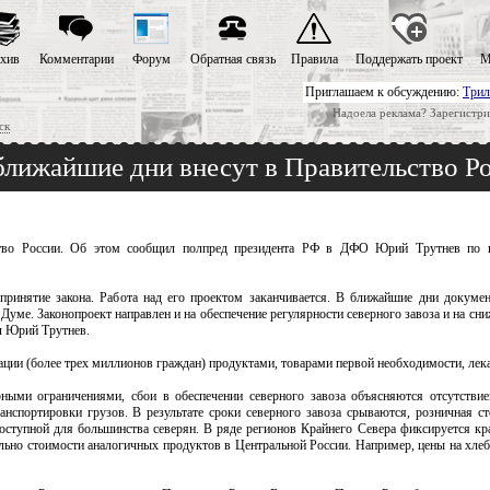
хив
Комментарии
Форум
Обратная связь
Правила
Поддержать проект
М
Приглашаем к обсуждению:
Трил
Надоела реклама? Зарегистри
ск
ближайшие дни внесут в Правительство Р
ство России. Об этом сообщил полпред президента РФ в ДФО Юрий Трутнев по и
ринятие закона. Работа над его проектом заканчивается. В ближайшие дни докумен
Думе. Законопроект направлен и на обеспечение регулярности северного завоза и на сниж
ул Юрий Трутнев.
ации (более трех миллионов граждан) продуктами, товарами первой необходимости, лек
ыми ограничениями, сбои в обеспечении северного завоза объясняются отсутстви
нспортировки грузов. В результате сроки северного завоза срываются, розничная ст
ступной для большинства северян. В ряде регионов Крайнего Севера фиксируется крат
ьно стоимости аналогичных продуктов в Центральной России. Например, цены на хлеб,