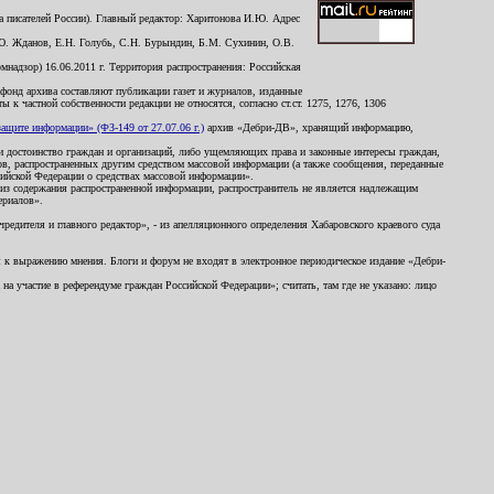
 писателей России). Главный редактор: Харитонова И.Ю. Адрес
Ю. Жданов, Е.Н. Голубь, С.Н. Бурындин, Б.М. Сухинин, О.В.
надзор) 16.06.2011 г. Территория распространения: Российская
й фонд архива составляют публикации газет и журналов, изданные
к частной собственности редакции не относятся, согласно ст.ст. 1275, 1276, 1306
щите информации» (ФЗ-149 от 27.07.06 г.)
архив «Дебри-ДВ», хранящий информацию,
ь и достоинство граждан и организаций, либо ущемляющих права и законные интересы граждан,
ов, распространенных другим средством массовой информации (а также сообщения, переданные
сийской Федерации о средствах массовой информации».
из содержания распространенной информации, распространитель не является надлежащим
ериалов».
редителя и главного редактор», - из апелляционного определения Хабаровского краевого суда
ны к выражению мнения. Блоги и форум не входят в электронное периодическое издание «Дебри-
а участие в референдуме граждан Российской Федерации»; считать, там где не указано: лицо