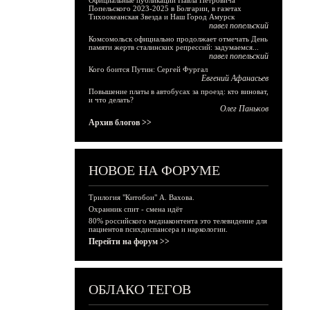
Официальные публикации Павла Петровича
Попельского 2023-2025 в Болгарии, в газетах
Тихоокеанская Звезда и Наш Город Амурск
павел попельский
Комсомольск официально продолжает отмечать День
памяти жертв сталинских репрессий: задумаемся...
павел попельский
Кого боится Путин: Сергей Фургал
Евгений Афанасьев
Повышение платы в автобусах за проезд: кто виноват,
и что делать?
Олег Паньков
Архив блогов >>
НОВОЕ НА ФОРУМЕ
Трилогия "Китобои" А. Вахова.
Охранник спит - смена идёт
80% российского медиаконтента это телевидение для
пациентов психдиспансера и наркологии.
Перейти на форум >>
ОБЛАКО ТЕГОВ