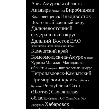
Азия
Амурская область
Биробиджан
Анадырь
Арктика
Владивосток
Благовещенск
Восточный военный округ
Дальневосточный
федеральный округ
Дальний Восток
ЕАО
Забайкалье
Забайкальский край
Камчатский край
Комсомольск-на-Амуре
Корякия
Магадан
Магаданская
Курилы
область
Николаевск-на-Амуре
Находка
Петропавловск-Камчатский
Приморский край
Республика
Республика Саха
Бурятия
(Якутия)
Сахалинская
область
ТОФ
Тында
Улан-Удэ
Сибирь
Хабаровск
Уссурийск