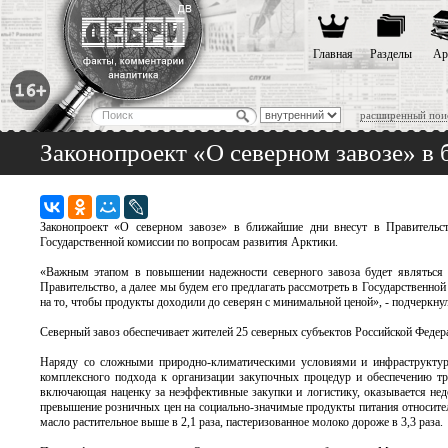
Главная
Разделы
Ар
расширенный пои
Законопроект «О северном завозе» в 
Законопроект «О северном завозе» в ближайшие дни внесут в Правитель
Государственной комиссии по вопросам развития Арктики.
«Важным этапом в повышении надежности северного завоза будет являться п
Правительство, а далее мы будем его предлагать рассмотреть в Государственной 
на то, чтобы продукты доходили до северян с минимальной ценой», - подчеркн
Северный завоз обеспечивает жителей 25 северных субъектов Российской Федер
Наряду со сложными природно-климатическими условиями и инфраструктурн
комплексного подхода к организации закупочных процедур и обеспечению тра
включающая наценку за неэффективные закупки и логистику, оказывается недо
превышение розничных цен на социально-значимые продукты питания относител
масло растительное выше в 2,1 раза, пастеризованное молоко дороже в 3,3 раза.