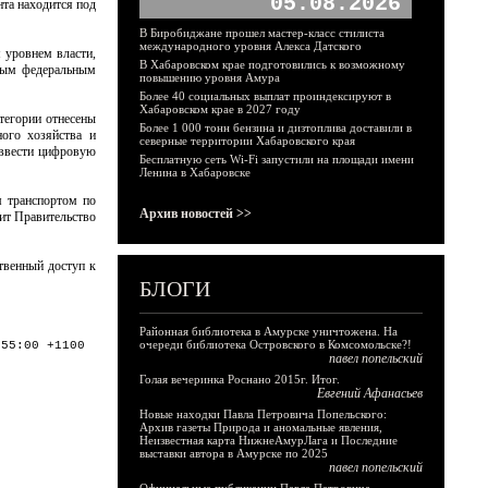
05.08.2026
та находится под
В Биробиджане прошел мастер-класс стилиста
международного уровня Алекса Датского
 уровнем власти,
В Хабаровском крае подготовились к возможному
иным федеральным
повышению уровня Амура
Более 40 социальных выплат проиндексируют в
Хабаровском крае в 2027 году
атегории отнесены
Более 1 000 тонн бензина и дизтоплива доставили в
ного хозяйства и
северные территории Хабаровского края
 ввести цифровую
Бесплатную сеть Wi-Fi запустили на площади имени
Ленина в Хабаровске
м транспортом по
Архив новостей >>
лит Правительство
ственный доступ к
БЛОГИ
Районная библиотека в Амурске уничтожена. На
очереди библиотека Островского в Комсомольске?!
:55:00 +1100
павел попельский
Голая вечеринка Роснано 2015г. Итог.
Евгений Афанасьев
Новые находки Павла Петровича Попельского:
Архив газеты Природа и аномальные явления,
Неизвестная карта НижнеАмурЛага и Последние
выставки автора в Амурске по 2025
павел попельский