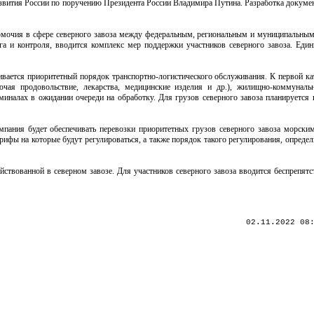
звития России по поручению Президента России Владимира Путина. Разработка докумен
номочия в сфере северного завоза между федеральным, региональным и муниципальным
нга и контроля, вводится комплекс мер поддержки участников северного завоза. Ед
ливается приоритетный порядок транспортно-логистического обслуживания. К первой к
чая продовольствие, лекарства, медицинские изделия и др.), жилищно-коммуналь
рминалах в ожидании очереди на обработку. Для грузов северного завоза планируется
мпания будет обеспечивать перевозки приоритетных грузов северного завоза морски
рифы на которые будут регулироваться, а также порядок такого регулирования, опреде
йствованной в северном завозе. Для участников северного завоза вводится беспрепят
02.11.2022 08