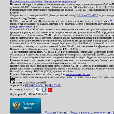
Пользовательское соглашение
,
Политика конфиденциальности
На данном сайте распространяется информация электронного периодического издания «Дебри-Д
редакции: 680032, Хабаровский край, Хабаровск, проспект 60-летия Октября, 88-46, т./ф.8421
Редакционный совет электронного периодического издания «Дебри-ДВ» (на общественных нач
Егорова
Свидетельство о регистрации СМИ (Регистрационный номер)
ЭЛ № ФС77-45537
выдано Федера
Федерация, зарубежные страны.
В 2006 г. проект «Дебри-ДВ» был создан как электронный частный архив, в соответствии с
ФЗ 
книги, а также рукописи по дальневосточной (РФ) тематике. Доступ к архивным документам явля
Гражданского кодекса РФ
.
Согласно ч.2. п.3. ст.17 «Ответственность за правонарушения в сфере информации, информац
гражданско-правовую ответственность за распространение информации не несет. Сайт и редакци
Согласно пп.3,4,6 ст.57 Закона РФ «О СМИ», «Редакция, главный редактор, журналист не несут
либо представляющих собой злоупотребление свободой массовой информации и (или) правами ж
в пресс-релизах и информация государственных, общественных организаций и объединений), кот
Согласно абз.3, п.13 Постановления Пленума Верховного Суда РФ №16 от 15 июня 2010 года 
ответчиком, поскольку исходя из положений Закона РФ «О средствах массовой информации» не 
Воспользуйтесь «Правом на ответ» (ст.46 Закона РФ «О СМИ»).
«В соответствии с положением ч.3 ст.196 ГПК РФ, обязанность компенсации морального вреда п
от 22.08.2012 г. (дело №33-5325/2012) председательствующего И.И.Куликовой, судей С.И.Дор
Мнения авторов материалов не всегда совпадают с позицией редакции. Редакция не вступает в п
Редакция не несет ответственность за содержание внешних ссылок и комментариев. За них отве
ДВ», ответственность за достоверность и наполняемость несут авторы.
Политические опросы/голосования проводятся согласно ч.2. ст.46 «Опросы общественного мнени
(лица), заказавшее (заказавших) проведение опроса и оплатившее (оплативших) указанную публик
Часовой пояс сервера UTC+11 (AEST), фактически +8 мск.
Если вы обнаружили ошибки на сайте, пожалуйста,
сообщите нам об этом
.
Распространение информации о политической, социальной, духовной жизни общества, публикац
СМИ не получает субсидий.
Адреса сайта:
DEBRI-DV.COM
,
DEBRI-DV.RU
.
В социальных сетях:
© Дебри-ДВ, 20.04.2006 - 2026