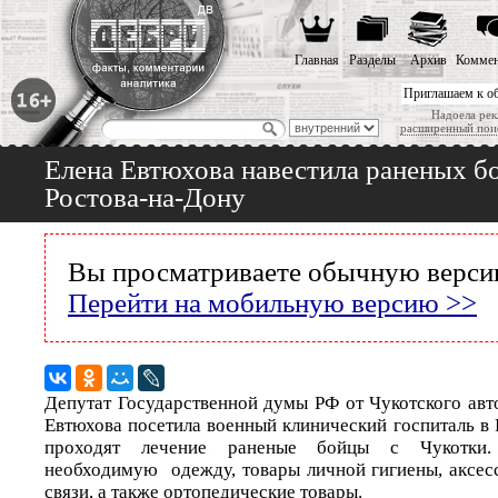
Главная
Разделы
Архив
Коммен
Приглашаем к о
Надоела рек
расширенный пои
Елена Евтюхова навестила раненых б
Ростова-на-Дону
Вы просматриваете обычную версию
Перейти на мобильную версию >>
Депутат Государственной думы РФ от Чукотского авт
Евтюхова посетила военный клинический госпиталь в 
проходят лечение раненые бойцы с Чукотки
необходимую одежду, товары личной гигиены, аксес
связи, а также ортопедические товары.