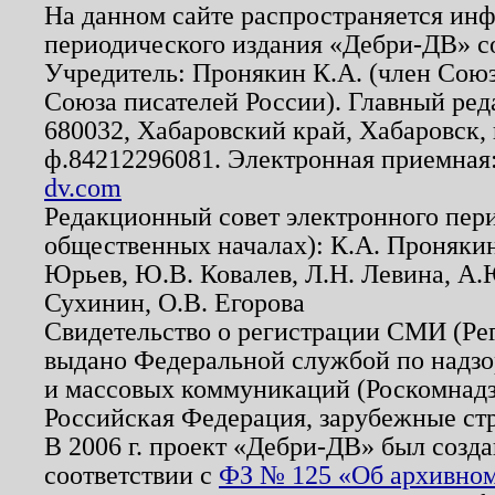
На данном сайте распространяется ин
периодического издания «Дебри-ДВ» с
Учредитель: Пронякин К.А. (член Союз
Союза писателей России). Главный ред
680032, Хабаровский край, Хабаровск, п
ф.84212296081. Электронная приемная
dv.com
Редакционный совет электронного пер
общественных началах): К.А. Проняки
Юрьев, Ю.В. Ковалев, Л.Н. Левина, А.
Сухинин, О.В. Егорова
Свидетельство о регистрации СМИ (Р
выдано Федеральной службой по надзо
и массовых коммуникаций (Роскомнадзо
Российская Федерация, зарубежные ст
В 2006 г. проект «Дебри-ДВ» был созда
соответствии с
ФЗ № 125 «Об архивном