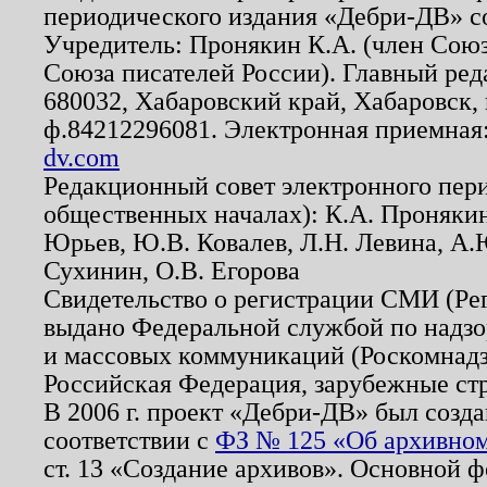
периодического издания «Дебри-ДВ» с
Учредитель: Пронякин К.А. (член Союз
Союза писателей России). Главный ред
680032, Хабаровский край, Хабаровск, п
ф.84212296081. Электронная приемная
dv.com
Редакционный совет электронного пер
общественных началах): К.А. Проняки
Юрьев, Ю.В. Ковалев, Л.Н. Левина, А.
Сухинин, О.В. Егорова
Свидетельство о регистрации СМИ (Р
выдано Федеральной службой по надзо
и массовых коммуникаций (Роскомнадзо
Российская Федерация, зарубежные ст
В 2006 г. проект «Дебри-ДВ» был созда
соответствии с
ФЗ № 125 «Об архивном
ст. 13 «Создание архивов». Основной ф