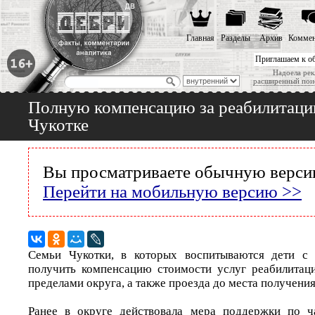
Главная
Разделы
Архив
Коммен
Приглашаем к о
Надоела рек
расширенный пои
Полную компенсацию за реабилитацию
Чукотке
Вы просматриваете обычную версию
Перейти на мобильную версию >>
Семьи Чукотки, в которых воспитываются дети с 
получить компенсацию стоимости услуг реабилитац
пределами округа, а также проезда до места получения 
Ранее в округе действовала мера поддержки по ч