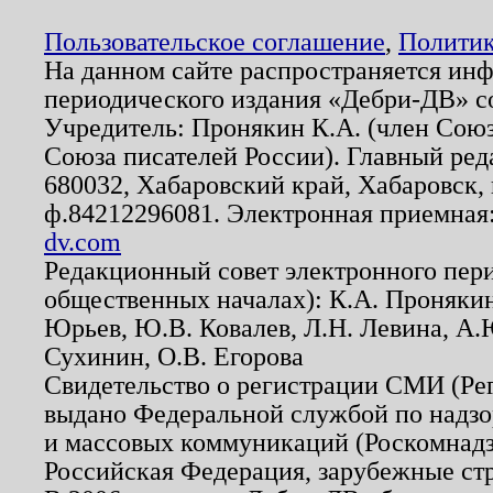
Пользовательское соглашение
,
Политик
На данном сайте распространяется ин
периодического издания «Дебри-ДВ» с
Учредитель: Пронякин К.А. (член Союз
Союза писателей России). Главный ред
680032, Хабаровский край, Хабаровск, п
ф.84212296081. Электронная приемная
dv.com
Редакционный совет электронного пер
общественных началах): К.А. Проняки
Юрьев, Ю.В. Ковалев, Л.Н. Левина, А.
Сухинин, О.В. Егорова
Свидетельство о регистрации СМИ (Р
выдано Федеральной службой по надзо
и массовых коммуникаций (Роскомнадзо
Российская Федерация, зарубежные ст