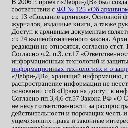
В 2006 г. проект «Дебри-ДВ» был созда
соответствии с
ФЗ № 125 «Об архивном
ст. 13 «Создание архивов». Основной ф
журналов, изданные книги, а также ру
Доступ к архивным документам являетс
ст. 24 вышеобозначенного закона. Арх
редакции не относятся, согласно ст.ст. 
Согласно ч.2. п.3. ст.17 «Ответственн
информационных технологий и защит
информационных технологиях и о защит
«Дебри-ДВ», хранящий информацию, гр
распространение информации не несет.
основании ст.8 «Право на доступ к ин
Согласно пп.3,4,6 ст.57 Закона РФ «О
не несут ответственности за распрост
действительности и порочащих честь и
ущемляющих права и законные интере
злоупотребление свободой массовой ин