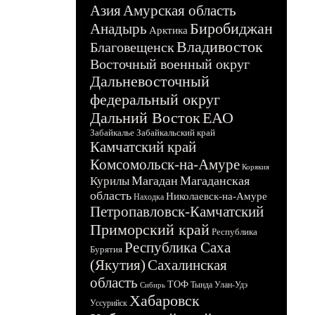
Азия
Амурская область
Биробиджан
Анадырь
Арктика
Владивосток
Благовещенск
Восточный военный округ
Дальневосточный
федеральный округ
Дальний Восток
ЕАО
Забайкалье
Забайкальский край
Камчатский край
Комсомольск-на-Амуре
Корякия
Магадан
Магаданская
Курилы
область
Николаевск-на-Амуре
Находка
Петропавловск-Камчатский
Приморский край
Республика
Республика Саха
Бурятия
(Якутия)
Сахалинская
область
ТОФ
Тында
Улан-Удэ
Сибирь
Хабаровск
Уссурийск