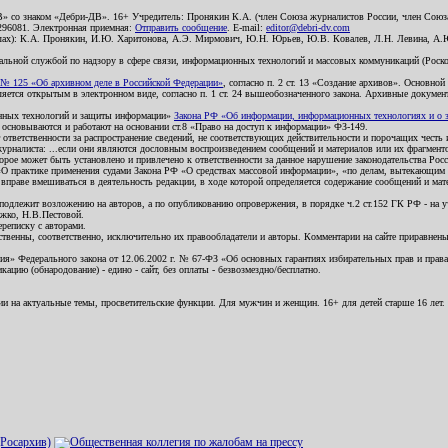
В» со знаком «Дебри-ДВ». 16+ Учредитель: Пронякин К.А. (член Союза журналистов России, член Союза
2296081. Электронная приемная:
Отправить сообщение
. E-mail:
editor@debri-dv.com
алах): К.А. Пронякин, И.Ю. Харитонова, А.Э. Мирмович, Ю.Н. Юрьев, Ю.В. Ковалев, Л.Н. Левина, А.
льной службой по надзору в сфере связи, информационных технологий и массовых коммуникаций (Роском
№ 125 «Об архивном деле в Российской Федерации»
, согласно п. 2 ст. 13 «Создание архивов». Основно
ется открытым в электронном виде, согласно п. 1 ст. 24 вышеобозначенного закона. Архивные документы 
ионных технологий и защиты информации»
Закона РФ «Об информации, информационных технологиях и о за
я основываются и работают на основании ст.8 «Право на доступ к информации» ФЗ-149.
 ответственности за распространение сведений, не соответствующих действительности и порочащих чест
урналиста: ...если они являются дословным воспроизведением сообщений и материалов или их фрагмент
орое может быть установлено и привлечено к ответственности за данное нарушение законодательства Рос
«О практике применения судами Закона РФ «О средствах массовой информации», «по делам, вытекающим 
вправе вмешиваться в деятельность редакции, в ходе которой определяется содержание сообщений и мат
одлежит возложению на авторов, а по опубликованию опровержения, в порядке ч.2 ст.152 ГК РФ - на уч
ожко, Н.В.Пестовой.
ереписку с авторами.
тственны, соответственно, исключительно их правообладатели и авторы. Комментарии на сайте приравне
я» Федерального закона от 12.06.2002 г. № 67-ФЗ «Об основных гарантиях избирательных прав и права н
ацию (обнародование) - едино - сайт, без оплаты - безвозмездно/бесплатно.
ии на актуальные темы, просветительские функции. Для мужчин и женщин. 16+ для детей старше 16 лет.