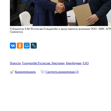
Губернатор ЕАО Ростислав Гольдштейн и представитель компании ООО «МВС АГ
Слипенчук
Новости
,
Гольдштейн Ростислав Эрнстович
,
Биробиджан
,
ЕАО
Комментировать
Смотреть комментарии (2)