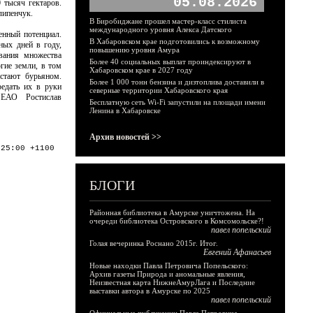
05.08.2026
 тысяч гектаров.
липенчук.
В Биробиджане прошел мастер-класс стилиста
международного уровня Алекса Датского
енный потенциал.
В Хабаровском крае подготовились к возможному
ных дней в году,
повышению уровня Амура
вания множества
Более 40 социальных выплат проиндексируют в
гие земли, в том
Хабаровском крае в 2027 году
астают бурьяном.
Более 1 000 тонн бензина и дизтоплива доставили в
едать их в руки
северные территории Хабаровского края
 ЕАО Ростислав
Бесплатную сеть Wi-Fi запустили на площади имени
Ленина в Хабаровске
Архив новостей >>
:25:00 +1100
БЛОГИ
Районная библиотека в Амурске уничтожена. На
очереди библиотека Островского в Комсомольске?!
павел попельский
Голая вечеринка Роснано 2015г. Итог.
Евгений Афанасьев
Новые находки Павла Петровича Попельского:
Архив газеты Природа и аномальные явления,
Неизвестная карта НижнеАмурЛага и Последние
выставки автора в Амурске по 2025
павел попельский