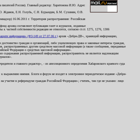
 писателей России). Главный редактор: Харитонова И.Ю. Адрес
Ю. Жданов, Е.Н. Голубь, С.Н. Бурындин, Б.М. Сухинин, О.В.
надзор) 16.06.2011 г. Территория распространения: Российская
й фонд архива составляют публикации газет и журналов, изданные
к частной собственности редакции не относятся, согласно ст.ст. 1275, 1276, 1306
щите информации» (ФЗ-149 от 27.07.06 г.)
архив «Дебри-ДВ», хранящий информацию,
ь и достоинство граждан и организаций, либо ущемляющих права и законные интересы граждан,
ов, распространенных другим средством массовой информации (а также сообщения, переданные
сийской Федерации о средствах массовой информации».
из содержания распространенной информации, распространитель не является надлежащим
ериалов».
редителя и главного редактор», - из апелляционного определения Хабаровского краевого суда
ны к выражению мнения. Блоги и форум не входят в электронное периодическое издание «Дебри-
а участие в референдуме граждан Российской Федерации»; считать, там где не указано: лицо