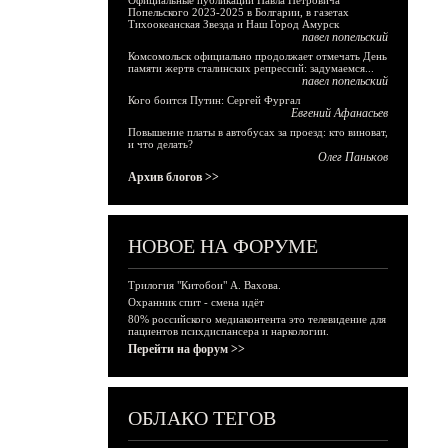
Официальные публикации Павла Петровича
Попельского 2023-2025 в Болгарии, в газетах
Тихоокеанская Звезда и Наш Город Амурск
павел попельский
Комсомольск официально продолжает отмечать День
памяти жертв сталинских репрессий: задумаемся...
павел попельский
Кого боится Путин: Сергей Фургал
Евгений Афанасьев
Повышение платы в автобусах за проезд: кто виноват,
и что делать?
Олег Паньков
Архив блогов >>
НОВОЕ НА ФОРУМЕ
Трилогия "Китобои" А. Вахова.
Охранник спит - смена идёт
80% российского медиаконтента это телевидение для
пациентов психдиспансера и наркологии.
Перейти на форум >>
ОБЛАКО ТЕГОВ