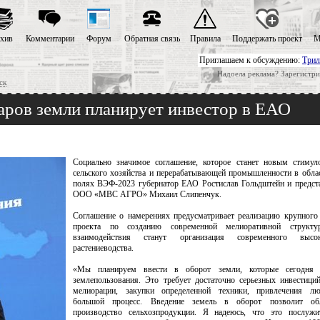
хив
Комментарии
Форум
Обратная связь
Правила
Поддержать проект
М
Приглашаем к обсуждению:
Трил
Надоела реклама? Зарегистри
ск
аров земли планирует инвестор в ЕАО
Социально значимое соглашение, которое станет новым стимул
сельского хозяйства и перерабатывающей промышленности в облас
полях ВЭФ-2023 губернатор ЕАО Ростислав Гольдштейн и предст
ООО «МВС АГРО» Михаил Слипенчук.
Соглашение о намерениях предусматривает реализацию крупного
проекта по созданию современной мелиоративной структур
взаимодействия станут организация современного высоко
растениеводства.
«Мы планируем ввести в оборот земли, которые сегодня 
землепользования. Это требует достаточно серьезных инвестици
мелиорации, закупки определенной техники, привлечения лю
большой процесс. Введение земель в оборот позволит обл
производство сельхозпродукции. Я надеюсь, что это послуж