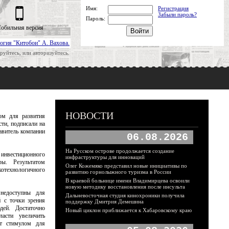
Имя:
Регистрация
Забыли пароль?
Пароль:
обильная версия
огия "Китобои" А. Вахова.
руйтесь, или авторизуйтесь.
НОВОСТИ
ом для развития
ти, подписали на
авитель компании
06.08.2026
На Русском острове продолжается создание
 инвестиционного
инфраструктуры для инноваций
ы. Результатом
Олег Кожемяко представил новые инициативы по
технологичного
развитию горнолыжного туризма в России
В краевой больнице имени Владимирцева освоили
новую методику восстановления после инсульта
недоступны для
Дальневосточная студия кинохроники получила
й с точки зрения
поддержку Дмитрия Демешина
дей. Достаточно
Новый циклон приближается к Хабаровскому краю
асти увеличить
ит стимулом для