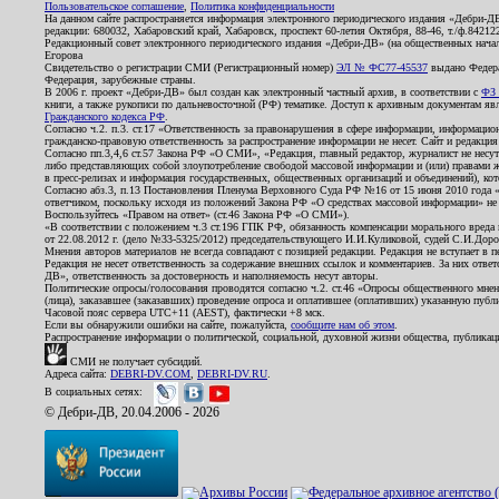
Пользовательское соглашение
,
Политика конфиденциальности
На данном сайте распространяется информация электронного периодического издания «Дебри-Д
редакции: 680032, Хабаровский край, Хабаровск, проспект 60-летия Октября, 88-46, т./ф.8421
Редакционный совет электронного периодического издания «Дебри-ДВ» (на общественных нач
Егорова
Свидетельство о регистрации СМИ (Регистрационный номер)
ЭЛ № ФС77-45537
выдано Федера
Федерация, зарубежные страны.
В 2006 г. проект «Дебри-ДВ» был создан как электронный частный архив, в соответствии с
ФЗ 
книги, а также рукописи по дальневосточной (РФ) тематике. Доступ к архивным документам явля
Гражданского кодекса РФ
.
Согласно ч.2. п.3. ст.17 «Ответственность за правонарушения в сфере информации, информац
гражданско-правовую ответственность за распространение информации не несет. Сайт и редакци
Согласно пп.3,4,6 ст.57 Закона РФ «О СМИ», «Редакция, главный редактор, журналист не несут
либо представляющих собой злоупотребление свободой массовой информации и (или) правами ж
в пресс-релизах и информация государственных, общественных организаций и объединений), кот
Согласно абз.3, п.13 Постановления Пленума Верховного Суда РФ №16 от 15 июня 2010 года 
ответчиком, поскольку исходя из положений Закона РФ «О средствах массовой информации» не 
Воспользуйтесь «Правом на ответ» (ст.46 Закона РФ «О СМИ»).
«В соответствии с положением ч.3 ст.196 ГПК РФ, обязанность компенсации морального вреда п
от 22.08.2012 г. (дело №33-5325/2012) председательствующего И.И.Куликовой, судей С.И.Дор
Мнения авторов материалов не всегда совпадают с позицией редакции. Редакция не вступает в п
Редакция не несет ответственность за содержание внешних ссылок и комментариев. За них отве
ДВ», ответственность за достоверность и наполняемость несут авторы.
Политические опросы/голосования проводятся согласно ч.2. ст.46 «Опросы общественного мнени
(лица), заказавшее (заказавших) проведение опроса и оплатившее (оплативших) указанную публик
Часовой пояс сервера UTC+11 (AEST), фактически +8 мск.
Если вы обнаружили ошибки на сайте, пожалуйста,
сообщите нам об этом
.
Распространение информации о политической, социальной, духовной жизни общества, публикац
СМИ не получает субсидий.
Адреса сайта:
DEBRI-DV.COM
,
DEBRI-DV.RU
.
В социальных сетях:
© Дебри-ДВ, 20.04.2006 - 2026