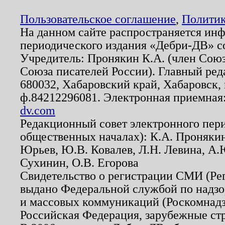
Пользовательское соглашение
,
Политик
На данном сайте распространяется ин
периодического издания «Дебри-ДВ» с
Учредитель: Пронякин К.А. (член Союз
Союза писателей России). Главный ред
680032, Хабаровский край, Хабаровск, п
ф.84212296081. Электронная приемная
dv.com
Редакционный совет электронного пер
общественных началах): К.А. Проняки
Юрьев, Ю.В. Ковалев, Л.Н. Левина, А.
Сухинин, О.В. Егорова
Свидетельство о регистрации СМИ (Р
выдано Федеральной службой по надзо
и массовых коммуникаций (Роскомнадзо
Российская Федерация, зарубежные ст