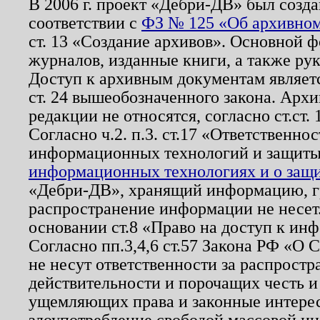
В 2006 г. проект «Дебри-ДВ» был созда
соответствии с
ФЗ № 125 «Об архивном
ст. 13 «Создание архивов». Основной ф
журналов, изданные книги, а также ру
Доступ к архивным документам являетс
ст. 24 вышеобозначенного закона. Арх
редакции не относятся, согласно ст.ст. 
Согласно ч.2. п.3. ст.17 «Ответственн
информационных технологий и защит
информационных технологиях и о защит
«Дебри-ДВ», хранящий информацию, гр
распространение информации не несет.
основании ст.8 «Право на доступ к ин
Согласно пп.3,4,6 ст.57 Закона РФ «О
не несут ответственности за распрост
действительности и порочащих честь и
ущемляющих права и законные интере
злоупотребление свободой массовой ин