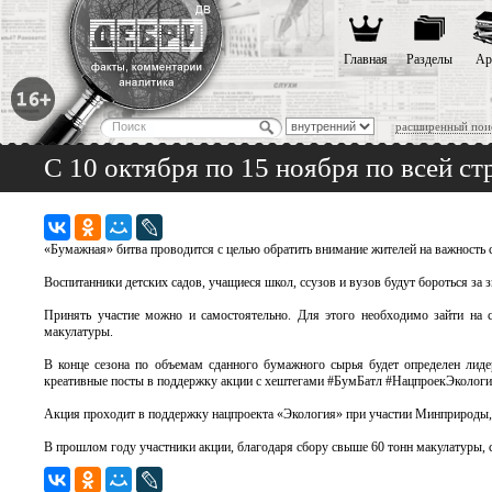
Главная
Разделы
Ар
расширенный пои
С 10 октября по 15 ноября по всей с
«Бумажная» битва проводится с целью обратить внимание жителей на важность 
Воспитанники детских садов, учащиеся школ, ссузов и вузов будут бороться за 
Принять участие можно и самостоятельно. Для этого необходимо зайти на с
макулатуры.
В конце сезона по объемам сданного бумажного сырья будет определен лиде
креативные посты в поддержку акции с хештегами #БумБатл #НацпроекЭкологи
Акция проходит в поддержку нацпроекта «Экология» при участии Минприрод
В прошлом году участники акции, благодаря сбору свыше 60 тонн макулатуры, 