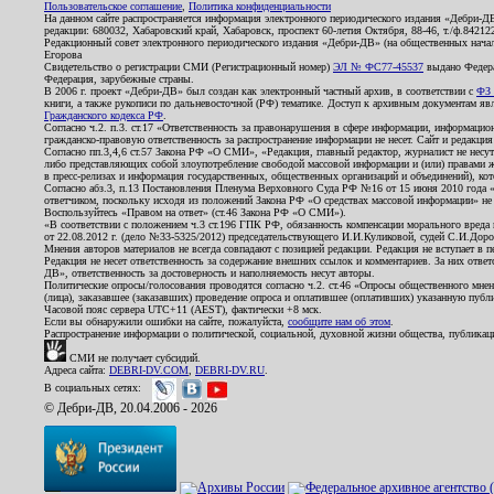
Пользовательское соглашение
,
Политика конфиденциальности
На данном сайте распространяется информация электронного периодического издания «Дебри-Д
редакции: 680032, Хабаровский край, Хабаровск, проспект 60-летия Октября, 88-46, т./ф.8421
Редакционный совет электронного периодического издания «Дебри-ДВ» (на общественных нач
Егорова
Свидетельство о регистрации СМИ (Регистрационный номер)
ЭЛ № ФС77-45537
выдано Федера
Федерация, зарубежные страны.
В 2006 г. проект «Дебри-ДВ» был создан как электронный частный архив, в соответствии с
ФЗ 
книги, а также рукописи по дальневосточной (РФ) тематике. Доступ к архивным документам явля
Гражданского кодекса РФ
.
Согласно ч.2. п.3. ст.17 «Ответственность за правонарушения в сфере информации, информац
гражданско-правовую ответственность за распространение информации не несет. Сайт и редакци
Согласно пп.3,4,6 ст.57 Закона РФ «О СМИ», «Редакция, главный редактор, журналист не несут
либо представляющих собой злоупотребление свободой массовой информации и (или) правами ж
в пресс-релизах и информация государственных, общественных организаций и объединений), кот
Согласно абз.3, п.13 Постановления Пленума Верховного Суда РФ №16 от 15 июня 2010 года 
ответчиком, поскольку исходя из положений Закона РФ «О средствах массовой информации» не 
Воспользуйтесь «Правом на ответ» (ст.46 Закона РФ «О СМИ»).
«В соответствии с положением ч.3 ст.196 ГПК РФ, обязанность компенсации морального вреда п
от 22.08.2012 г. (дело №33-5325/2012) председательствующего И.И.Куликовой, судей С.И.Дор
Мнения авторов материалов не всегда совпадают с позицией редакции. Редакция не вступает в п
Редакция не несет ответственность за содержание внешних ссылок и комментариев. За них отве
ДВ», ответственность за достоверность и наполняемость несут авторы.
Политические опросы/голосования проводятся согласно ч.2. ст.46 «Опросы общественного мнени
(лица), заказавшее (заказавших) проведение опроса и оплатившее (оплативших) указанную публик
Часовой пояс сервера UTC+11 (AEST), фактически +8 мск.
Если вы обнаружили ошибки на сайте, пожалуйста,
сообщите нам об этом
.
Распространение информации о политической, социальной, духовной жизни общества, публикац
СМИ не получает субсидий.
Адреса сайта:
DEBRI-DV.COM
,
DEBRI-DV.RU
.
В социальных сетях:
© Дебри-ДВ, 20.04.2006 - 2026