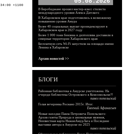
05.08.2026
:34:00 +1100
В Биробиджане прошел мастер-класс стилиста
международного уровня Алекса Датского
В Хабаровском крае подготовились к возможному
повышению уровня Амура
Более 40 социальных выплат проиндексируют в
Хабаровском крае в 2027 году
Более 1 000 тонн бензина и дизтоплива доставили в
северные территории Хабаровского края
Бесплатную сеть Wi-Fi запустили на площади имени
Ленина в Хабаровске
Архив новостей >>
БЛОГИ
Районная библиотека в Амурске уничтожена. На
очереди библиотека Островского в Комсомольске?!
павел попельский
Голая вечеринка Роснано 2015г. Итог.
Евгений Афанасьев
Новые находки Павла Петровича Попельского:
Архив газеты Природа и аномальные явления,
Неизвестная карта НижнеАмурЛага и Последние
выставки автора в Амурске по 2025
павел попельский