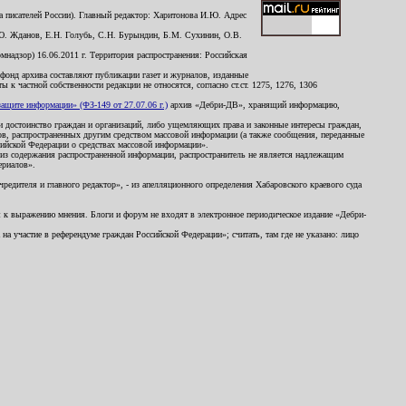
 писателей России). Главный редактор: Харитонова И.Ю. Адрес
Ю. Жданов, Е.Н. Голубь, С.Н. Бурындин, Б.М. Сухинин, О.В.
надзор) 16.06.2011 г. Территория распространения: Российская
й фонд архива составляют публикации газет и журналов, изданные
к частной собственности редакции не относятся, согласно ст.ст. 1275, 1276, 1306
щите информации» (ФЗ-149 от 27.07.06 г.)
архив «Дебри-ДВ», хранящий информацию,
ь и достоинство граждан и организаций, либо ущемляющих права и законные интересы граждан,
ов, распространенных другим средством массовой информации (а также сообщения, переданные
сийской Федерации о средствах массовой информации».
из содержания распространенной информации, распространитель не является надлежащим
ериалов».
редителя и главного редактор», - из апелляционного определения Хабаровского краевого суда
ны к выражению мнения. Блоги и форум не входят в электронное периодическое издание «Дебри-
а участие в референдуме граждан Российской Федерации»; считать, там где не указано: лицо