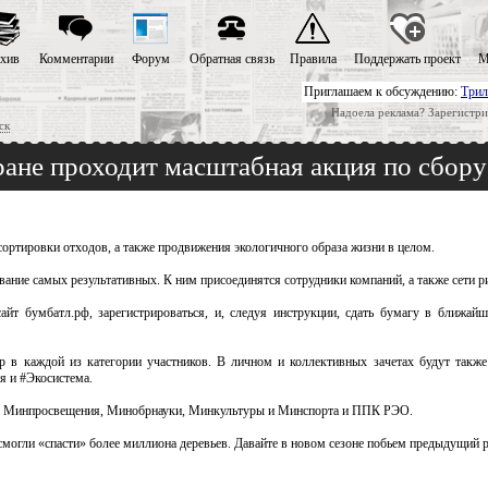
хив
Комментарии
Форум
Обратная связь
Правила
Поддержать проект
М
Приглашаем к обсуждению:
Трил
Надоела реклама? Зарегистри
ск
тране проходит масштабная акция по сбор
сортировки отходов, а также продвижения экологичного образа жизни в целом.
звание самых результативных. К ним присоединятся сотрудники компаний, а также сети р
айт бумбатл.рф, зарегистрироваться, и, следуя инструкции, сдать бумагу в ближай
р в каждой из категории участников. В личном и коллективных зачетах будут такж
я и #Экосистема.
ы, Минпросвещения, Минобрнауки, Минкультуры и Минспорта и ППК РЭО.
смогли «спасти» более миллиона деревьев. Давайте в новом сезоне побьем предыдущий р