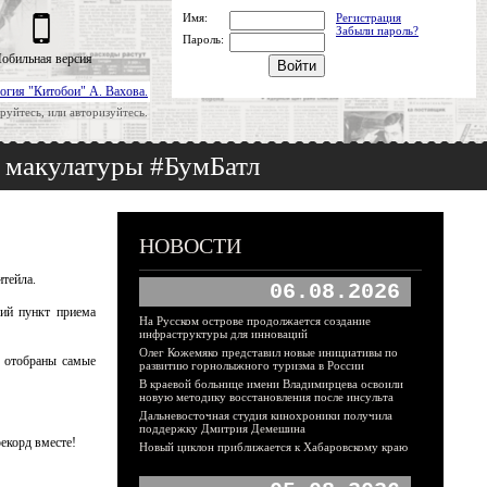
Имя:
Регистрация
Забыли пароль?
Пароль:
обильная версия
огия "Китобои" А. Вахова.
руйтесь, или авторизуйтесь.
у макулатуры #БумБатл
НОВОСТИ
итейла.
06.08.2026
ший пункт приема
На Русском острове продолжается создание
инфраструктуры для инноваций
Олег Кожемяко представил новые инициативы по
е отобраны самые
развитию горнолыжного туризма в России
В краевой больнице имени Владимирцева освоили
новую методику восстановления после инсульта
Дальневосточная студия кинохроники получила
поддержку Дмитрия Демешина
екорд вместе!
Новый циклон приближается к Хабаровскому краю