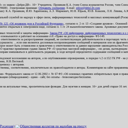
В» со знаком «Дебри-ДВ». 16+ Учредитель: Пронякин К.А. (член Союза журналистов России, член Союза
2296081. Электронная приемная:
Отправить сообщение
. E-mail:
editor@debri-dv.com
алах): К.А. Пронякин, И.Ю. Харитонова, А.Э. Мирмович, Ю.Н. Юрьев, Ю.В. Ковалев, Л.Н. Левина, А.
льной службой по надзору в сфере связи, информационных технологий и массовых коммуникаций (Роском
№ 125 «Об архивном деле в Российской Федерации»
, согласно п. 2 ст. 13 «Создание архивов». Основно
ется открытым в электронном виде, согласно п. 1 ст. 24 вышеобозначенного закона. Архивные документы 
ионных технологий и защиты информации»
Закона РФ «Об информации, информационных технологиях и о за
я основываются и работают на основании ст.8 «Право на доступ к информации» ФЗ-149.
 ответственности за распространение сведений, не соответствующих действительности и порочащих чест
урналиста: ...если они являются дословным воспроизведением сообщений и материалов или их фрагмент
орое может быть установлено и привлечено к ответственности за данное нарушение законодательства Рос
«О практике применения судами Закона РФ «О средствах массовой информации», «по делам, вытекающим 
вправе вмешиваться в деятельность редакции, в ходе которой определяется содержание сообщений и мат
одлежит возложению на авторов, а по опубликованию опровержения, в порядке ч.2 ст.152 ГК РФ - на уч
ожко, Н.В.Пестовой.
ереписку с авторами.
тственны, соответственно, исключительно их правообладатели и авторы. Комментарии на сайте приравне
я» Федерального закона от 12.06.2002 г. № 67-ФЗ «Об основных гарантиях избирательных прав и права н
ацию (обнародование) - едино - сайт, без оплаты - безвозмездно/бесплатно.
ии на актуальные темы, просветительские функции. Для мужчин и женщин. 16+ для детей старше 16 лет.