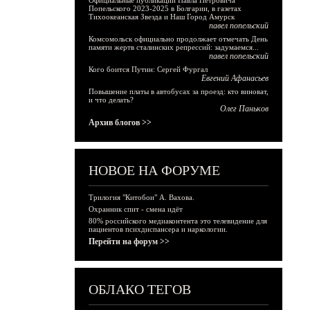
Официальные публикации Павла Петровича
Попельского 2023-2025 в Болгарии, в газетах
Тихоокеанская Звезда и Наш Город Амурск
павел попельский
Комсомольск официально продолжает отмечать День
памяти жертв сталинских репрессий: задумаемся...
павел попельский
Кого боится Путин: Сергей Фургал
Евгений Афанасьев
Повышение платы в автобусах за проезд: кто виноват,
и что делать?
Олег Паньков
Архив блогов >>
НОВОЕ НА ФОРУМЕ
Трилогия "Китобои" А. Вахова.
Охранник спит - смена идёт
80% российского медиаконтента это телевидение для
пациентов психдиспансера и наркологии.
Перейти на форум >>
ОБЛАКО ТЕГОВ