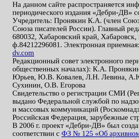
На данном сайте распространяется ин
периодического издания «Дебри-ДВ» с
Учредитель: Пронякин К.А. (член Союз
Союза писателей России). Главный ред
680032, Хабаровский край, Хабаровск, п
ф.84212296081. Электронная приемная
dv.com
Редакционный совет электронного пер
общественных началах): К.А. Проняки
Юрьев, Ю.В. Ковалев, Л.Н. Левина, А.
Сухинин, О.В. Егорова
Свидетельство о регистрации СМИ (Р
выдано Федеральной службой по надзо
и массовых коммуникаций (Роскомнадзо
Российская Федерация, зарубежные ст
В 2006 г. проект «Дебри-ДВ» был созда
соответствии с
ФЗ № 125 «Об архивном