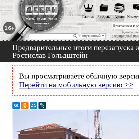
Главная
Разделы
Архив
Коммен
Приглашаем к о
Надоела рек
расширенный пои
Предварительные итоги перезапуска 
Ростислав Гольдштейн
Вы просматриваете обычную версию
Перейти на мобильную версию >>