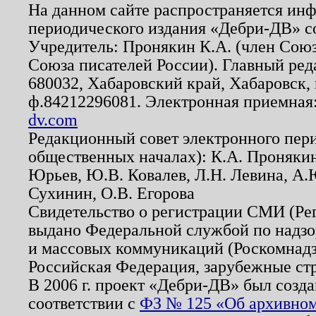
На данном сайте распространяется ин
периодического издания «Дебри-ДВ» с
Учредитель: Пронякин К.А. (член Союз
Союза писателей России). Главный ред
680032, Хабаровский край, Хабаровск, п
ф.84212296081. Электронная приемная
dv.com
Редакционный совет электронного пер
общественных началах): К.А. Проняки
Юрьев, Ю.В. Ковалев, Л.Н. Левина, А.
Сухинин, О.В. Егорова
Свидетельство о регистрации СМИ (Р
выдано Федеральной службой по надзо
и массовых коммуникаций (Роскомнадзо
Российская Федерация, зарубежные ст
В 2006 г. проект «Дебри-ДВ» был созда
соответствии с
ФЗ № 125 «Об архивном