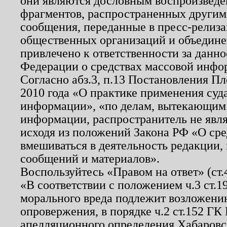
они являются дословным воспроизведе
фрагментов, распространенных другим
сообщения, переданные в пресс-релиза
общественных организаций и объединен
привлечено к ответственности за данн
Федерации о средствах массовой инфо
Согласно абз.3, п.13 Постановления П
2010 года «О практике применения суд
информации», «по делам, вытекающим
информации, распространитель не явл
исходя из положений Закона РФ «О ср
вмешиваться в деятельность редакции, 
сообщений и материалов».
Воспользуйтесь «Правом на ответ» (ст
«В соответствии с положением ч.3 ст.
морального вреда подлежит возложению
опровержения, в порядке ч.2 ст.152 ГК 
апелляционного определения Хабаровско