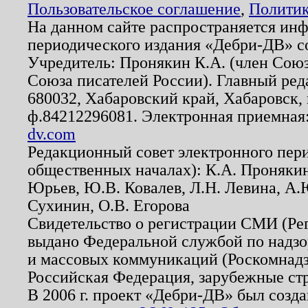
Пользовательское соглашение
,
Политик
На данном сайте распространяется ин
периодического издания «Дебри-ДВ» с
Учредитель: Пронякин К.А. (член Союз
Союза писателей России). Главный ред
680032, Хабаровский край, Хабаровск, п
ф.84212296081. Электронная приемная
dv.com
Редакционный совет электронного пер
общественных началах): К.А. Проняки
Юрьев, Ю.В. Ковалев, Л.Н. Левина, А.
Сухинин, О.В. Егорова
Свидетельство о регистрации СМИ (Р
выдано Федеральной службой по надзо
и массовых коммуникаций (Роскомнадзо
Российская Федерация, зарубежные ст
В 2006 г. проект «Дебри-ДВ» был созда