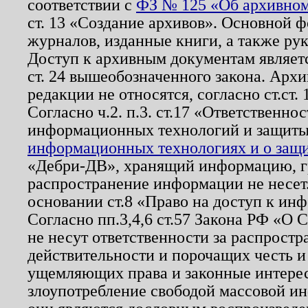
соответствии с
ФЗ № 125 «Об архивном
ст. 13 «Создание архивов». Основной ф
журналов, изданные книги, а также ру
Доступ к архивным документам являетс
ст. 24 вышеобозначенного закона. Арх
редакции не относятся, согласно ст.ст. 
Согласно ч.2. п.3. ст.17 «Ответственн
информационных технологий и защит
информационных технологиях и о защит
«Дебри-ДВ», хранящий информацию, гр
распространение информации не несет.
основании ст.8 «Право на доступ к ин
Согласно пп.3,4,6 ст.57 Закона РФ «О
не несут ответственности за распрост
действительности и порочащих честь и
ущемляющих права и законные интере
злоупотребление свободой массовой ин