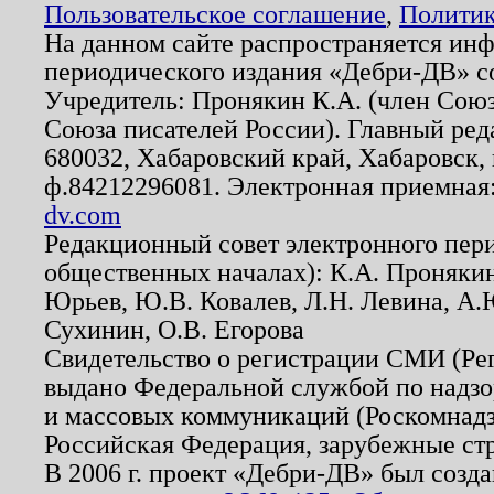
Пользовательское соглашение
,
Политик
На данном сайте распространяется ин
периодического издания «Дебри-ДВ» с
Учредитель: Пронякин К.А. (член Союз
Союза писателей России). Главный ред
680032, Хабаровский край, Хабаровск, п
ф.84212296081. Электронная приемная
dv.com
Редакционный совет электронного пер
общественных началах): К.А. Проняки
Юрьев, Ю.В. Ковалев, Л.Н. Левина, А.
Сухинин, О.В. Егорова
Свидетельство о регистрации СМИ (Р
выдано Федеральной службой по надзо
и массовых коммуникаций (Роскомнадзо
Российская Федерация, зарубежные ст
В 2006 г. проект «Дебри-ДВ» был созда