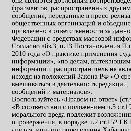
они являются дословным воспроизведе
фрагментов, распространенных другим
сообщения, переданные в пресс-релиза
общественных организаций и объединен
привлечено к ответственности за данн
Федерации о средствах массовой инфо
Согласно абз.3, п.13 Постановления П
2010 года «О практике применения суд
информации», «по делам, вытекающим
информации, распространитель не явл
исходя из положений Закона РФ «О ср
вмешиваться в деятельность редакции, 
сообщений и материалов».
Воспользуйтесь «Правом на ответ» (ст
«В соответствии с положением ч.3 ст.
морального вреда подлежит возложению
опровержения, в порядке ч.2 ст.152 ГК 
апелляционного определения Хабаровско