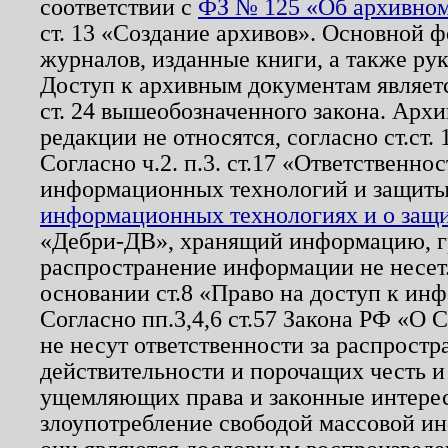
соответствии с
ФЗ № 125 «Об архивном
ст. 13 «Создание архивов». Основной ф
журналов, изданные книги, а также ру
Доступ к архивным документам являетс
ст. 24 вышеобозначенного закона. Арх
редакции не относятся, согласно ст.ст. 
Согласно ч.2. п.3. ст.17 «Ответственн
информационных технологий и защит
информационных технологиях и о защит
«Дебри-ДВ», хранящий информацию, гр
распространение информации не несет.
основании ст.8 «Право на доступ к ин
Согласно пп.3,4,6 ст.57 Закона РФ «О
не несут ответственности за распрост
действительности и порочащих честь и
ущемляющих права и законные интере
злоупотребление свободой массовой ин