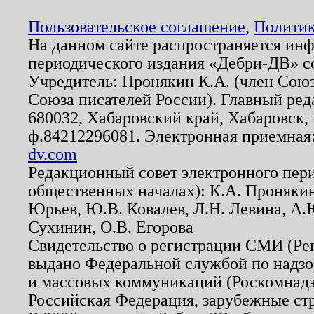
Пользовательское соглашение
,
Политик
На данном сайте распространяется ин
периодического издания «Дебри-ДВ» с
Учредитель: Пронякин К.А. (член Союз
Союза писателей России). Главный ред
680032, Хабаровский край, Хабаровск, п
ф.84212296081. Электронная приемная
dv.com
Редакционный совет электронного пер
общественных началах): К.А. Проняки
Юрьев, Ю.В. Ковалев, Л.Н. Левина, А.
Сухинин, О.В. Егорова
Свидетельство о регистрации СМИ (Р
выдано Федеральной службой по надзо
и массовых коммуникаций (Роскомнадзо
Российская Федерация, зарубежные ст