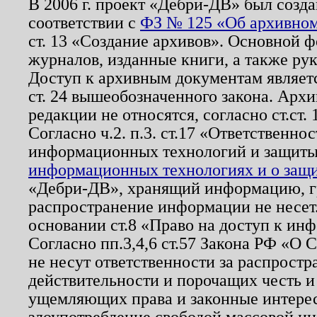
В 2006 г. проект «Дебри-ДВ» был созда
соответствии с
ФЗ № 125 «Об архивном
ст. 13 «Создание архивов». Основной ф
журналов, изданные книги, а также ру
Доступ к архивным документам являетс
ст. 24 вышеобозначенного закона. Арх
редакции не относятся, согласно ст.ст. 
Согласно ч.2. п.3. ст.17 «Ответственн
информационных технологий и защит
информационных технологиях и о защит
«Дебри-ДВ», хранящий информацию, гр
распространение информации не несет.
основании ст.8 «Право на доступ к ин
Согласно пп.3,4,6 ст.57 Закона РФ «О
не несут ответственности за распрост
действительности и порочащих честь и
ущемляющих права и законные интере
злоупотребление свободой массовой ин